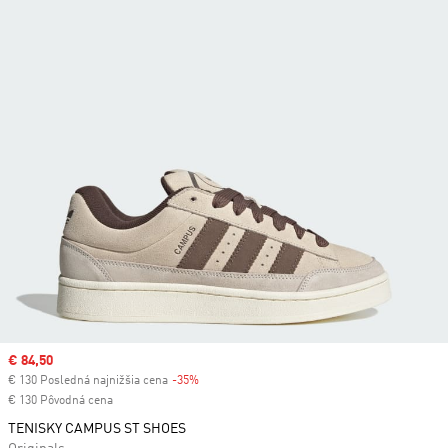
Sale price
€ 84,50
€ 130 Posledná najnižšia cena
-35%
Discount
€ 130 Pôvodná cena
TENISKY CAMPUS ST SHOES