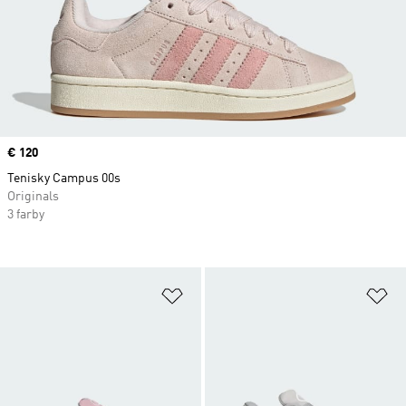
Price
€ 120
Tenisky Campus 00s
Originals
3 farby
Pridať do zoznamu želaných polož
Pr