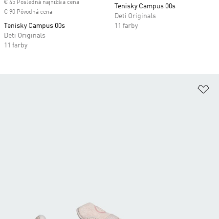
€ 45 Posledná najnižšia cena
Tenisky Campus 00s
€ 90 Pôvodná cena
Deti Originals
Tenisky Campus 00s
11 farby
Deti Originals
11 farby
Pr