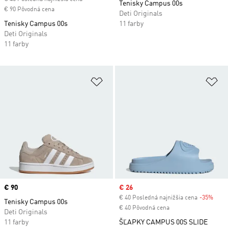
Tenisky Campus 00s
€ 90 Pôvodná cena
Deti Originals
Tenisky Campus 00s
11 farby
Deti Originals
11 farby
Pridať do zoznamu želaných polož
Pr
Price
€ 90
Sale price
€ 26
€ 40 Posledná najnižšia cena
-35%
Disc
Tenisky Campus 00s
€ 40 Pôvodná cena
Deti Originals
11 farby
ŠĽAPKY CAMPUS 00S SLIDE