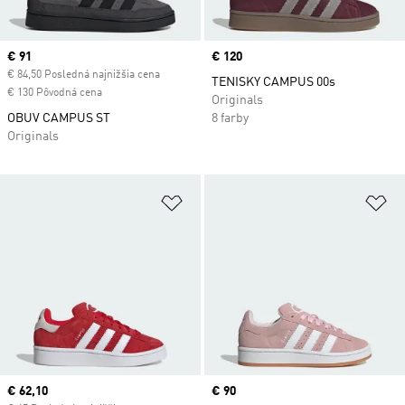
Current price
€ 91
Price
€ 120
€ 84,50 Posledná najnižšia cena
TENISKY CAMPUS 00s
€ 130 Pôvodná cena
Originals
OBUV CAMPUS ST
8 farby
Originals
Pridať do zoznamu želaných polož
Pr
Current price
€ 62,10
Price
€ 90