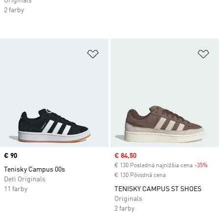
Originals
2 farby
Pridať do zoznamu želaných polož
Pr
Price
€ 90
Sale price
€ 84,50
€ 130 Posledná najnižšia cena
-35%
Dis
Tenisky Campus 00s
€ 130 Pôvodná cena
Deti Originals
11 farby
TENISKY CAMPUS ST SHOES
Originals
2 farby