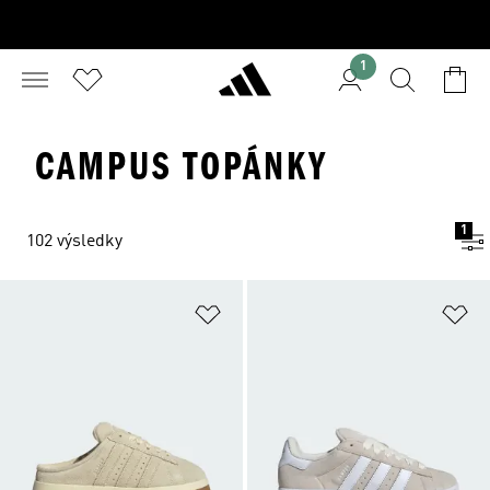
1
CAMPUS TOPÁNKY
1
102 výsledky
Pridať do zoznamu želaných polož
Pr