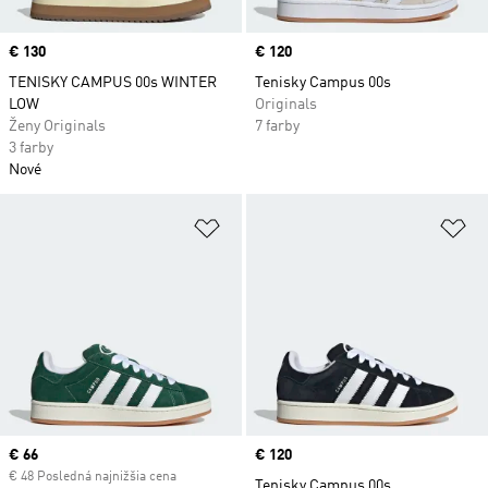
Price
€ 130
Price
€ 120
TENISKY CAMPUS 00s WINTER
Tenisky Campus 00s
LOW
Originals
Ženy Originals
7 farby
3 farby
Nové
Pridať do zoznamu želaných polož
Pr
Current price
€ 66
Price
€ 120
€ 48 Posledná najnižšia cena
Tenisky Campus 00s