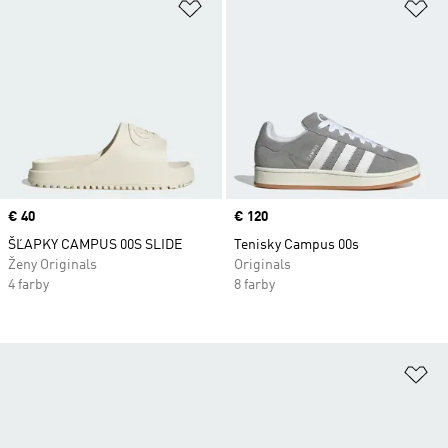
Pridať do zoznamu želaných polož
Pr
Price
€ 40
Price
€ 120
ŠĽAPKY CAMPUS 00S SLIDE
Tenisky Campus 00s
Ženy Originals
Originals
4 farby
8 farby
Pr