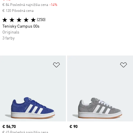
€ 84 Posledná najnižšia cena
-14%
Discount
€ 120 Pôvodná cena
(250)
Tenisky Campus 00s
Originals
3 farby
Pridať do zoznamu želaných polož
Pr
Current price
€ 56,70
Price
€ 90
€ 45 Posledná najnižšia cena