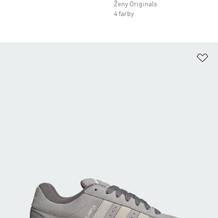
Ženy Originals
4 farby
Pr