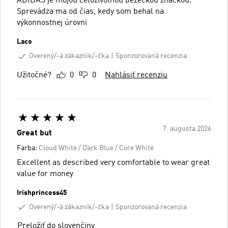
ADIDAS je mojou celoživotnou bežeckou značkou.
Sprevádza ma od čias, kedy som behal na
výkonnostnej úrovni
Laco
Overený/-á zákazník/-čka
Sponzorovaná recenzia
Užitočné?
0
0
Nahlásiť recenziu
7. augusta 2026
Great but
Farba:
Cloud White / Dark Blue / Core White
Excellent as described very comfortable to wear great
value for money
Irishprincess45
Overený/-á zákazník/-čka
Sponzorovaná recenzia
Preložiť do slovenčiny