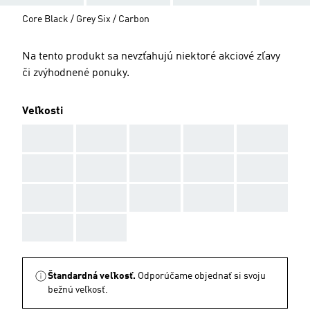
Core Black / Grey Six / Carbon
Na tento produkt sa nevzťahujú niektoré akciové zľavy
či zvýhodnené ponuky.
Veľkosti
AAA
AAA
AAA
AAA
AAA
AAA
AAA
AAA
AAA
AAA
AAA
AAA
AAA
AAA
AAA
AAA
AAA
Štandardná veľkosť.
Odporúčame objednať si svoju
bežnú veľkosť.