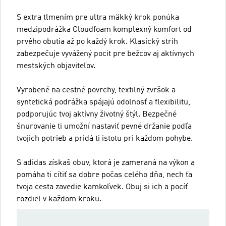
S extra tlmením pre ultra mäkký krok ponúka
medzipodrážka Cloudfoam komplexný komfort od
prvého obutia až po každý krok. Klasický strih
zabezpečuje vyvážený pocit pre bežcov aj aktívnych
mestských objaviteľov.
Vyrobené na cestné povrchy, textilný zvršok a
syntetická podrážka spájajú odolnosť a flexibilitu,
podporujúc tvoj aktívny životný štýl. Bezpečné
šnurovanie ti umožní nastaviť pevné držanie podľa
tvojich potrieb a pridá ti istotu pri každom pohybe.
S adidas získaš obuv, ktorá je zameraná na výkon a
pomáha ti cítiť sa dobre počas celého dňa, nech ťa
tvoja cesta zavedie kamkoľvek. Obuj si ich a pocíť
rozdiel v každom kroku.