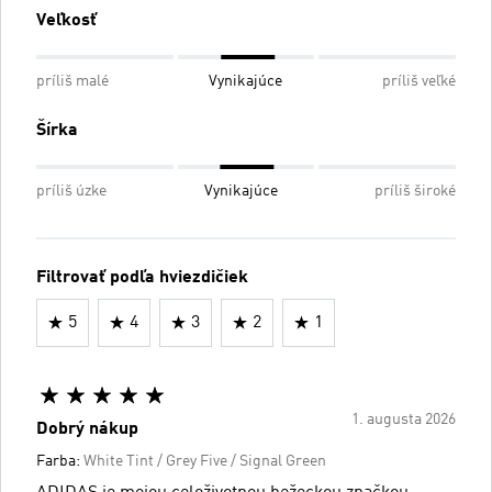
Veľkosť
príliš malé
Vynikajúce
príliš veľké
Šírka
príliš úzke
Vynikajúce
príliš široké
Filtrovať podľa hviezdičiek
5
4
3
2
1
1. augusta 2026
Dobrý nákup
Farba:
White Tint / Grey Five / Signal Green