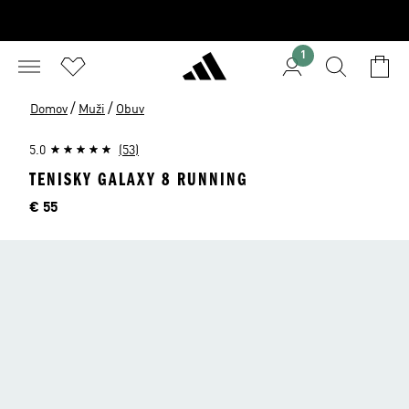
1
/
/
Domov
Muži
Obuv
5.0
(53)
TENISKY GALAXY 8 RUNNING
Cena
€ 55