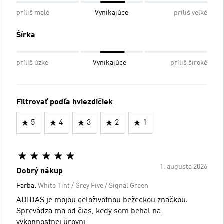
príliš malé
Vynikajúce
príliš veľké
Šírka
príliš úzke
Vynikajúce
príliš široké
Filtrovať podľa hviezdičiek
5
4
3
2
1
1. augusta 2026
Dobrý nákup
Farba:
White Tint / Grey Five / Signal Green
ADIDAS je mojou celoživotnou bežeckou značkou.
Sprevádza ma od čias, kedy som behal na
výkonnostnej úrovni