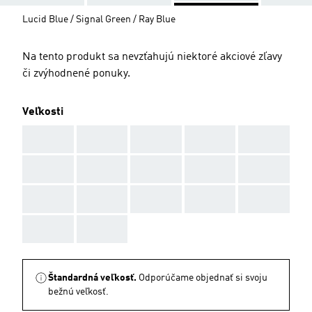
Lucid Blue / Signal Green / Ray Blue
Na tento produkt sa nevzťahujú niektoré akciové zľavy
či zvýhodnené ponuky.
Veľkosti
AAA
AAA
AAA
AAA
AAA
AAA
AAA
AAA
AAA
AAA
AAA
AAA
AAA
AAA
AAA
AAA
AAA
Štandardná veľkosť.
Odporúčame objednať si svoju
bežnú veľkosť.