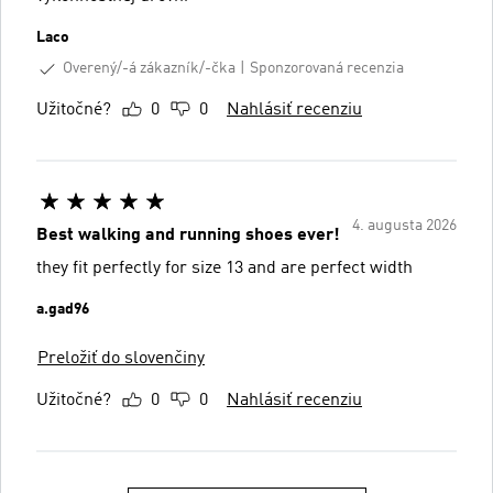
Laco
Overený/-á zákazník/-čka
Sponzorovaná recenzia
Užitočné?
0
0
Nahlásiť recenziu
4. augusta 2026
Best walking and running shoes ever!
they fit perfectly for size 13 and are perfect width
a.gad96
Preložiť do slovenčiny
Užitočné?
0
0
Nahlásiť recenziu