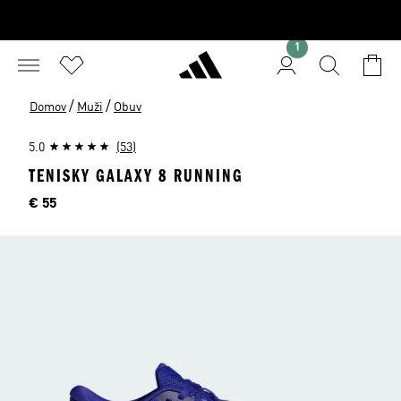
1
/
/
Domov
Muži
Obuv
5.0
(53)
TENISKY GALAXY 8 RUNNING
Cena
€ 55