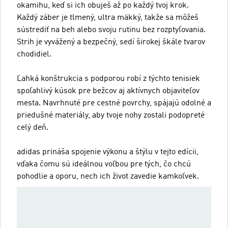
okamihu, keď si ich obuješ až po každý tvoj krok.
Každý záber je tlmený, ultra mäkký, takže sa môžeš
sústrediť na beh alebo svoju rutinu bez rozptyľovania.
Strih je vyvážený a bezpečný, sedí širokej škále tvarov
chodidiel.
Ľahká konštrukcia s podporou robí z týchto tenisiek
spoľahlivý kúsok pre bežcov aj aktívnych objaviteľov
mesta. Navrhnuté pre cestné povrchy, spájajú odolné a
priedušné materiály, aby tvoje nohy zostali podopreté
celý deň.
adidas prináša spojenie výkonu a štýlu v tejto edícii,
vďaka čomu sú ideálnou voľbou pre tých, čo chcú
pohodlie a oporu, nech ich život zavedie kamkoľvek.