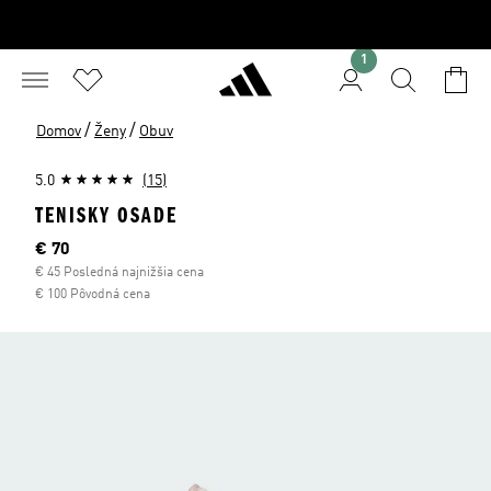
1
/
/
Domov
Ženy
Obuv
5.0
(15)
TENISKY OSADE
Aktuálna cena
€ 70
€ 45 Posledná najnižšia cena
€ 100 Pôvodná cena