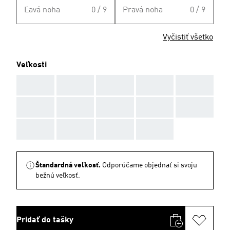
Ľavá noha
0 / 9
Pravá noha
0 / 9
Vyčistiť všetko
Veľkosti
AAA
AAA
AAA
AAA
AAA
AAA
AAA
AAA
AAA
AAA
AAA
AAA
AAA
AAA
Štandardná veľkosť.
Odporúčame objednať si svoju
bežnú veľkosť.
Pridať do tašky