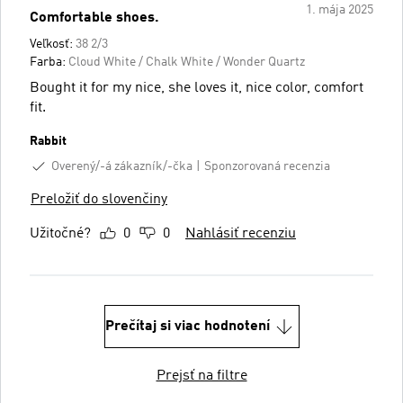
1. mája 2025
Comfortable shoes.
Veľkosť:
38 2/3
Farba:
Cloud White / Chalk White / Wonder Quartz
Bought it for my nice, she loves it, nice color, comfort
fit.
Rabbit
Overený/-á zákazník/-čka
Sponzorovaná recenzia
Preložiť do slovenčiny
Užitočné?
0
0
Nahlásiť recenziu
Prečítaj si viac hodnotení
Prejsť na filtre