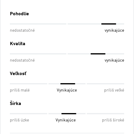
Pohodlie
nedostatočné
vynikajúce
Kvalita
nedostatočné
vynikajúce
Veľkosť
príliš malé
Vynikajúce
príliš veľké
Šírka
príliš úzke
Vynikajúce
príliš široké