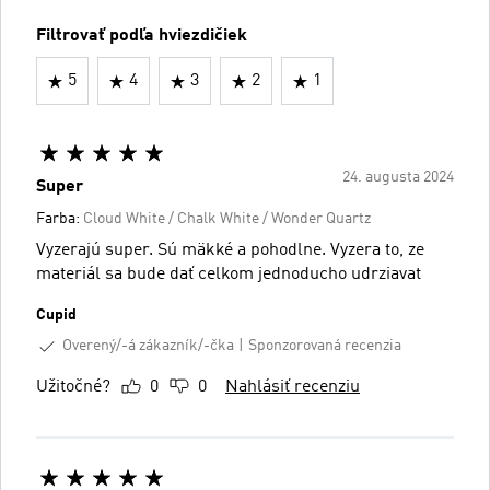
Filtrovať podľa hviezdičiek
5
4
3
2
1
24. augusta 2024
Super
Farba:
Cloud White / Chalk White / Wonder Quartz
Vyzerajú super. Sú mäkké a pohodlne. Vyzera to, ze
materiál sa bude dať celkom jednoducho udrziavat
Cupid
Overený/-á zákazník/-čka
Sponzorovaná recenzia
Užitočné?
0
0
Nahlásiť recenziu