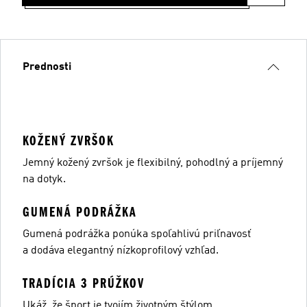
Prednosti
KOŽENÝ ZVRŠOK
Jemný kožený zvršok je flexibilný, pohodlný a príjemný
na dotyk.
GUMENÁ PODRÁŽKA
Gumená podrážka ponúka spoľahlivú priľnavosť
a dodáva elegantný nízkoprofilový vzhľad.
TRADÍCIA 3 PRÚŽKOV
Ukáž, že šport je tvojím životným štýlom.