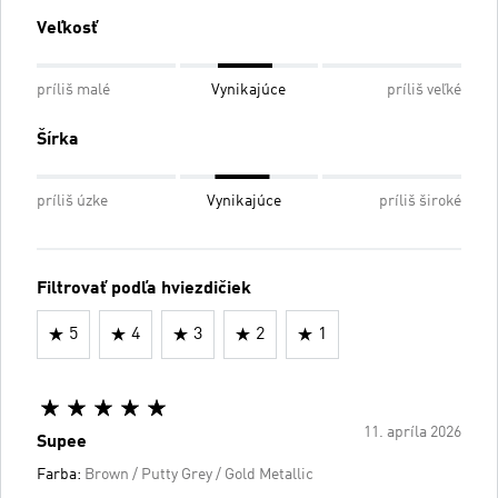
Veľkosť
príliš malé
Vynikajúce
príliš veľké
Šírka
príliš úzke
Vynikajúce
príliš široké
Filtrovať podľa hviezdičiek
5
4
3
2
1
11. apríla 2026
Supee
Farba:
Brown / Putty Grey / Gold Metallic