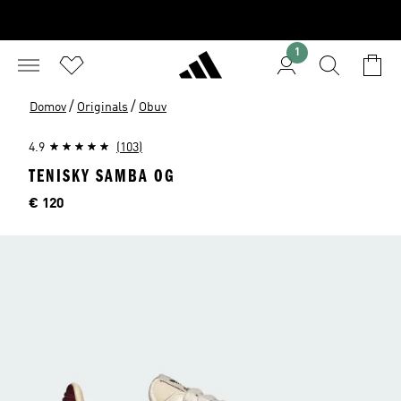
1
/
/
Domov
Originals
Obuv
4.9
(103)
TENISKY SAMBA OG
Cena
€ 120