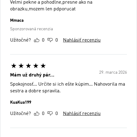
Velmi pekne a pohodlne,presne ako na
obrazku,mozem len pdporucat
Mmaca
Sponzorovaná recenzia
Užitočné?
0
0
Nahlásiť recenziu
29. marca 2026
Mám už druhý pár...
Spokojnosť... Určite si ich ešte kúpim... Nahovorila ma
sestra a dobre spravila.
KuaKua199
Užitočné?
0
0
Nahlásiť recenziu