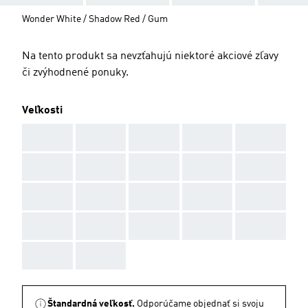
Wonder White / Shadow Red / Gum
Na tento produkt sa nevzťahujú niektoré akciové zľavy
či zvýhodnené ponuky.
Veľkosti
AAA
AAA
AAA
AAA
AAA
AAA
AAA
AAA
AAA
AAA
AAA
AAA
AAA
AAA
AAA
AAA
AAA
AAA
AAA
AAA
AAA
AAA
Štandardná veľkosť.
Odporúčame objednať si svoju