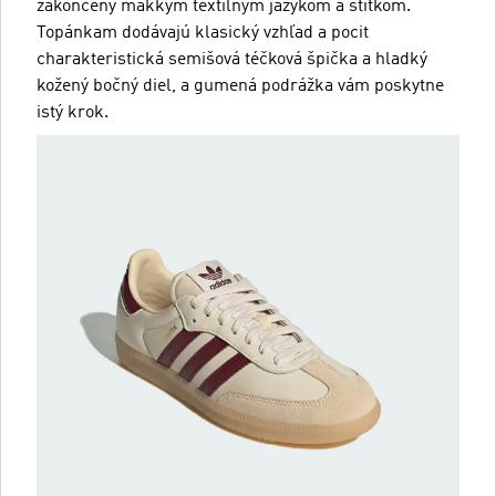
zakončený mäkkým textilným jazykom a štítkom.
Topánkam dodávajú klasický vzhľad a pocit
charakteristická semišová téčková špička a hladký
kožený bočný diel, a gumená podrážka vám poskytne
istý krok.