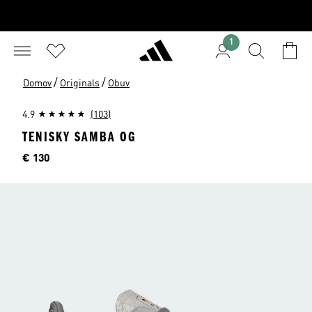
1
/
/
Domov
Originals
Obuv
4.9
(103)
TENISKY SAMBA OG
Cena
€ 130