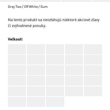
Grey Two / Off White / Gum
Na tento produkt sa nevzťahujú niektoré akciové zľavy
či zvýhodnené ponuky.
Veľkosti
AAA
AAA
AAA
AAA
AAA
AAA
AAA
AAA
AAA
AAA
AAA
AAA
AAA
AAA
AAA
AAA
AAA
AAA
AAA
AAA
AAA
AAA
AAA
AAA
AAA
AAA
AAA
AAA