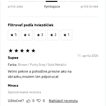
príliš úzke
Vynikajúce
príliš široké
Filtrovať podľa hviezdičiek
5
4
3
2
1
11. apríla 2026
Supee
Farba:
Brown / Putty Grey / Gold Metallic
Velmi pekne a pohodlne,presne ako na
obrazku,mozem len pdporucat
Mmaca
Sponzorovaná recenzia
Užitočné?
0
0
Nahlásiť recenziu