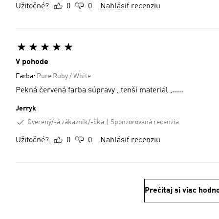
Užitočné?
0
0
Nahlásiť recenziu
V pohode
Farba:
Pure Ruby / White
Pekná červená farba súpravy , tenší materiál ,......
Jerryk
Overený/-á zákazník/-čka
Sponzorovaná recenzia
Užitočné?
0
0
Nahlásiť recenziu
Prečítaj si viac hodn