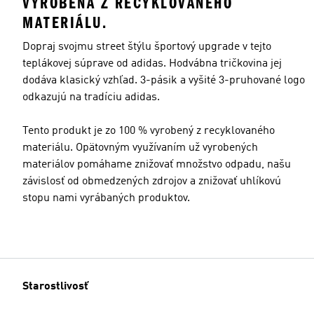
VYROBENÁ Z RECYKLOVANÉHO
MATERIÁLU.
Dopraj svojmu street štýlu športový upgrade v tejto
teplákovej súprave od adidas. Hodvábna tričkovina jej
dodáva klasický vzhľad. 3-pásik a vyšité 3-pruhované logo
odkazujú na tradíciu adidas.
Tento produkt je zo 100 % vyrobený z recyklovaného
materiálu. Opätovným využívaním už vyrobených
materiálov pomáhame znižovať množstvo odpadu, našu
závislosť od obmedzených zdrojov a znižovať uhlíkovú
stopu nami vyrábaných produktov.
Starostlivosť