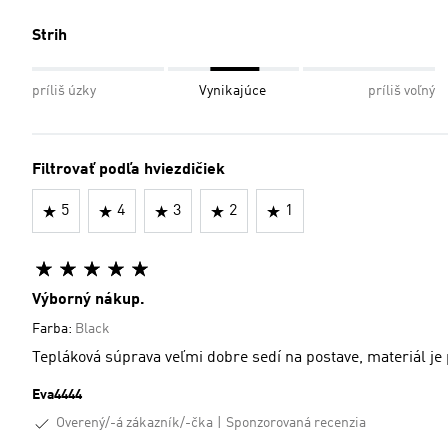
Strih
príliš úzky
Vynikajúce
príliš voľný
Filtrovať podľa hviezdičiek
5
4
3
2
1
Výborný nákup.
Farba:
Black
Tepláková súprava veľmi dobre sedí na postave, materiál j
Eva4444
Overený/-á zákazník/-čka
Sponzorovaná recenzia