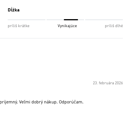
Dĺžka
príliš krátke
Vynikajúce
príliš dlhé
23. februára 2026
e príjemný. Veľmi dobrý nákup. Odporúčam.