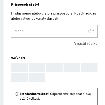
Prispôsob si štýl
Pridaj meno alebo číslo a prispôsob si kúsok adidas
alebo vytvor dokonalý darček!
Meno
0 / 9
Vyčistiť všetko
Veľkosti
AAA
AAA
AAA
AAA
AAA
AAA
AAA
Štandardná veľkosť.
Odporúčame objednať si svoju
bežnú veľkosť.