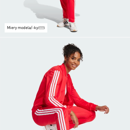
Miery modela/-ky