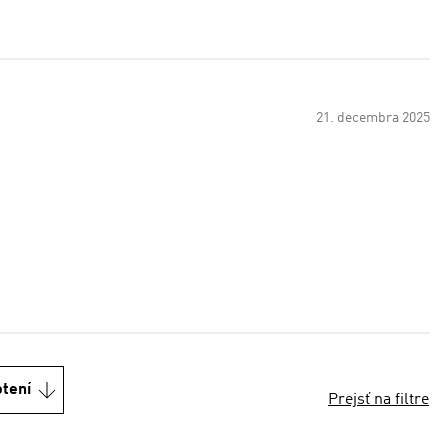
21. decembra 2025
otení
Prejsť na filtre