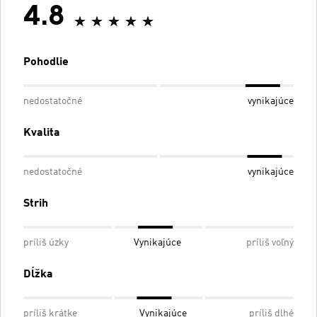
4.8
Pohodlie
nedostatočné
vynikajúce
Kvalita
nedostatočné
vynikajúce
Strih
príliš úzky
Vynikajúce
príliš voľný
Dĺžka
príliš krátke
Vynikajúce
príliš dlhé