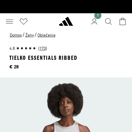
1
/
/
Domov
Ženy
Oblečenie
4.8
(173)
TIELKO ESSENTIALS RIBBED
Cena
€ 28