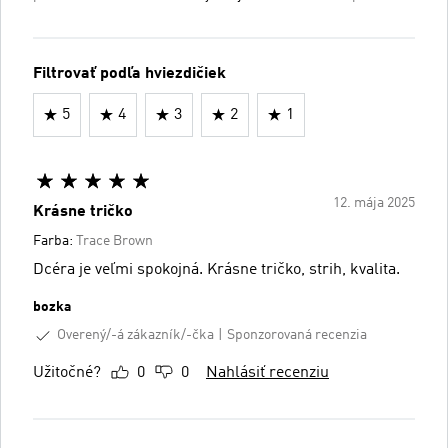
Filtrovať podľa hviezdičiek
5
4
3
2
1
12. mája 2025
Krásne tričko
Farba:
Trace Brown
Dcéra je veľmi spokojná. Krásne tričko, strih, kvalita.
bozka
Overený/-á zákazník/-čka
Sponzorovaná recenzia
Užitočné?
0
0
Nahlásiť recenziu