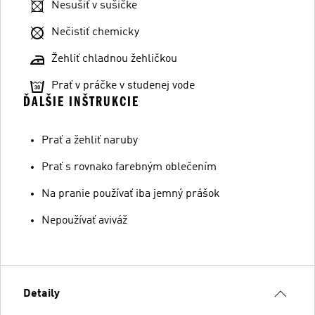
Nesušiť v sušičke
Nečistiť chemicky
Žehliť chladnou žehličkou
Prať v práčke v studenej vode
ĎALŠIE INŠTRUKCIE
Prať a žehliť naruby
Prať s rovnako farebným oblečením
Na pranie používať iba jemný prášok
Nepoužívať aviváž
Detaily