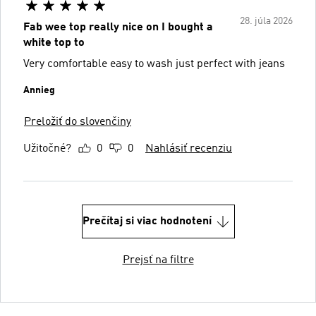
28. júla 2026
Fab wee top really nice on I bought a
white top to
Very comfortable easy to wash just perfect with jeans
Annieg
Preložiť do slovenčiny
Užitočné?
0
0
Nahlásiť recenziu
Prečítaj si viac hodnotení
Prejsť na filtre