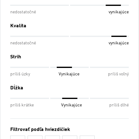
nedostatočné
vynikajúce
Kvalita
nedostatočné
vynikajúce
Strih
príliš úzky
Vynikajúce
príliš voľný
Dĺžka
príliš krátke
Vynikajúce
príliš dlhé
Filtrovať podľa hviezdičiek