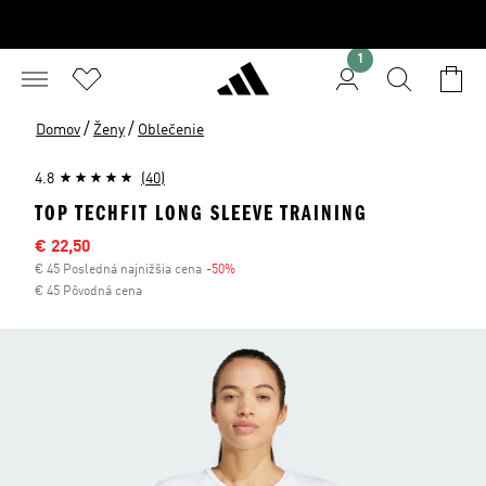
1
/
/
Domov
Ženy
Oblečenie
4.8
(40)
TOP TECHFIT LONG SLEEVE TRAINING
Výpredajová cena
€ 22,50
€ 45 Posledná najnižšia cena
-50%
Zľava
€ 45 Pôvodná cena