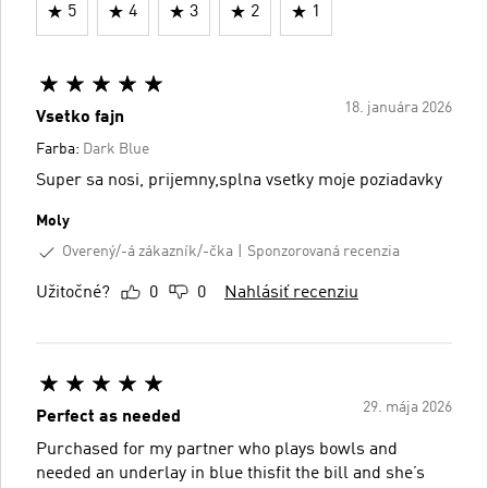
5
4
3
2
1
18. januára 2026
Vsetko fajn
Farba:
Dark Blue
Super sa nosi, prijemny,splna vsetky moje poziadavky
Moly
Overený/-á zákazník/-čka
Sponzorovaná recenzia
Užitočné?
0
0
Nahlásiť recenziu
29. mája 2026
Perfect as needed
Purchased for my partner who plays bowls and
needed an underlay in blue thisfit the bill and she’s