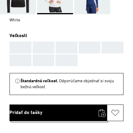
White
Veľkosti
AAA
AAA
AAA
AAA
AAA
AAA
AAA
AAA
Štandardná veľkosť.
Odporúčame objednať si svoju
bežnú veľkosť.
Pridať do tašky