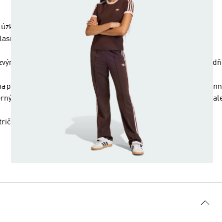
 s úzkym strihom a 3 prúžkami.
 klasiku a spája dedičstvo adidas s moderným štýlom.
zvýrazní tvoju siluetu a zároveň zabezpečí pohodlie počas celého dň
a pokožke, vďaka čomu je toto tričko ideálnou voľbou na každodenn
rný nádych. Skvele sa kombinuje s tvojimi obľúbenými džínsami al
 tričko je tvojou spoľahlivou voľbou pre štýlový ležérny vzhľad.