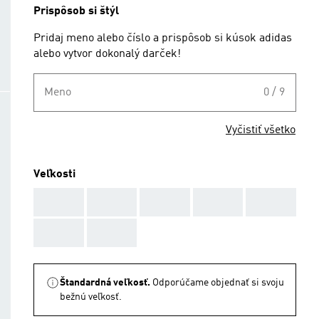
Prispôsob si štýl
Pridaj meno alebo číslo a prispôsob si kúsok adidas
alebo vytvor dokonalý darček!
Meno
0 / 9
Vyčistiť všetko
Veľkosti
AAA
AAA
AAA
AAA
AAA
AAA
AAA
Štandardná veľkosť.
Odporúčame objednať si svoju
bežnú veľkosť.