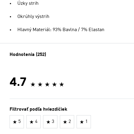
Úzky strih
Okrúhly výstrih
Hlavný Materiál: 93% Bavlna / 7% Elastan
Hodnotenia (252)
4.7
Filtrovať podľa hviezdičiek
5
4
3
2
1