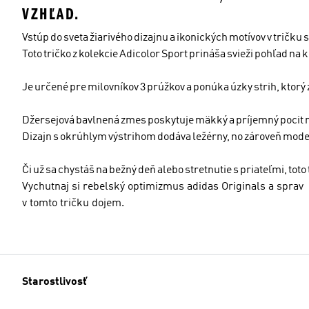
VZHĽAD.
Vstúp do sveta žiarivého dizajnu a ikonických motívov v tričku
Toto tričko z kolekcie Adicolor Sport prináša svieži pohľad na
Je určené pre milovníkov 3 prúžkov a ponúka úzky strih, ktorý 
Džersejová bavlnená zmes poskytuje mäkký a príjemný pocit n
Dizajn s okrúhlym výstrihom dodáva ležérny, no zároveň mode
Či už sa chystáš na bežný deň alebo stretnutie s priateľmi, toto
Vychutnaj si rebelský optimizmus adidas Originals a sprav
v tomto tričku dojem.
Starostlivosť