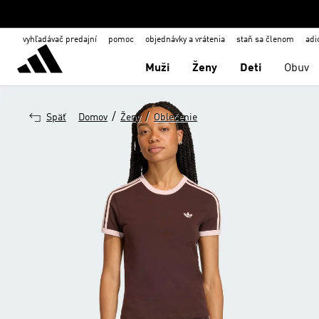
vyhľadávač predajní
pomoc
objednávky a vrátenia
staň sa členom
adi
Muži
Ženy
Deti
Obuv
/
/
Späť
Domov
Ženy
Oblečenie