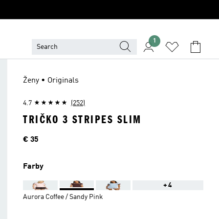
1
Ženy • Originals
4.7
(252)
TRIČKO 3 STRIPES SLIM
Cena
€ 35
Farby
+4
Aurora Coffee / Sandy Pink