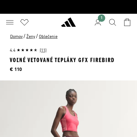
1
/
/
Domov
Ženy
Oblečenie
4.4
(11)
VOĽNÉ VETOVANÉ TEPLÁKY GFX FIREBIRD
Cena
€ 110