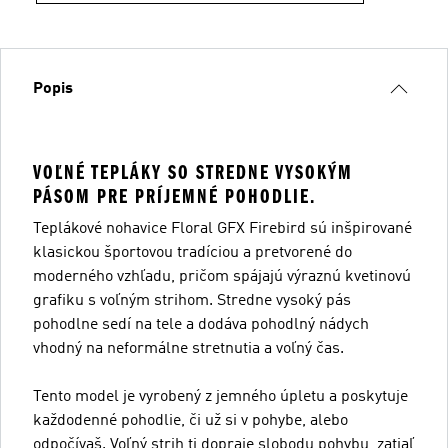
Popis
VOĽNÉ TEPLÁKY SO STREDNE VYSOKÝM
PÁSOM PRE PRÍJEMNÉ POHODLIE.
Teplákové nohavice Floral GFX Firebird sú inšpirované
klasickou športovou tradíciou a pretvorené do
moderného vzhľadu, pričom spájajú výraznú kvetinovú
grafiku s voľným strihom. Stredne vysoký pás
pohodlne sedí na tele a dodáva pohodlný nádych
vhodný na neformálne stretnutia a voľný čas.
Tento model je vyrobený z jemného úpletu a poskytuje
každodenné pohodlie, či už si v pohybe, alebo
odpočívaš. Voľný strih ti dopraje slobodu pohybu, zatiaľ