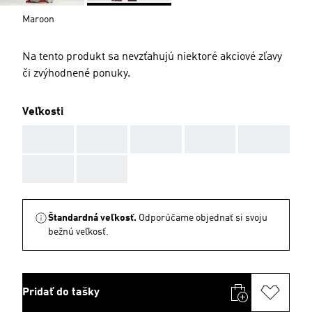
Maroon
Na tento produkt sa nevzťahujú niektoré akciové zľavy
či zvýhodnené ponuky.
Veľkosti
AAA
AAA
AAA
AAA
AAA
AAA
AAA
Štandardná veľkosť.
Odporúčame objednať si svoju
bežnú veľkosť.
Pridať do tašky