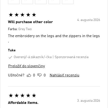
4. augusta 2026
Will purchase other color
Farba:
Grey Two
The embroidery on the legs and the zippers in the legs
.
Tuke
Overený/-á zákazník/-čka
Sponzorovaná recenzia
Preložiť do slovenčiny
Užitočné?
0
0
Nahlásiť recenziu
3. augusta 2026
Affordable items.