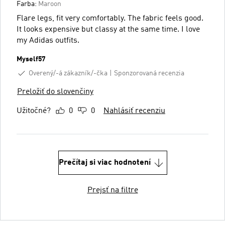
Farba:
Maroon
Flare legs, fit very comfortably. The fabric feels good.
It looks expensive but classy at the same time. I love
my Adidas outfits.
Myself57
Overený/-á zákazník/-čka
Sponzorovaná recenzia
Preložiť do slovenčiny
Užitočné?
0
0
Nahlásiť recenziu
Prečítaj si viac hodnotení
Prejsť na filtre