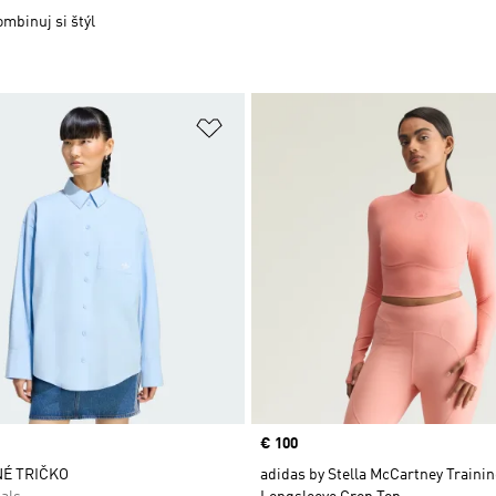
mbinuj si štýl
namu želaných položiek
Pridať do zoznamu želaných položi
Price
€ 100
É TRIČKO
adidas by Stella McCartney Traini