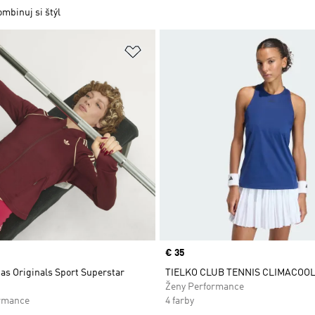
mbinuj si štýl
namu želaných položiek
Pridať do zoznamu želaných položi
Price
€ 35
as Originals Sport Superstar
TIELKO CLUB TENNIS CLIMACOO
Ženy Performance
rmance
4 farby