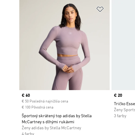
Pridať do zoz
Current price
€ 60
Price
€ 20
€ 50 Posledná najnižšia cena
Tričko Esse
€ 100 Pôvodná cena
Ženy Sport
Športový skrátený top adidas by Stella
3 farby
McCartney s dlhými rukávmi
Ženy adidas by Stella McCartney
4 farby