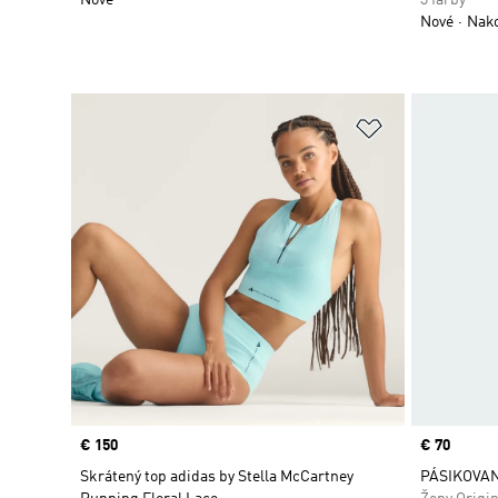
Nové
Nako
Pridať do zoz
Price
€ 150
Price
€ 70
Skrátený top adidas by Stella McCartney
PÁSIKOVAN