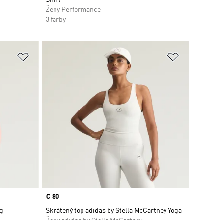
Ženy Performance
3 farby
ek
Pridať do zoznamu želaných položiek
Pridať do 
Price
€ 80
ng
Skrátený top adidas by Stella McCartney Yoga