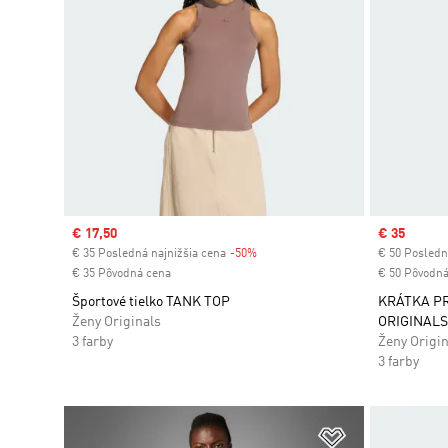
Sale price
€ 17,50
Sale price
€ 35
€ 35 Posledná najnižšia cena
-50%
Discount
€ 50 Posledn
€ 35 Pôvodná cena
€ 50 Pôvodná
Športové tielko TANK TOP
KRÁTKA P
Ženy Originals
ORIGINAL
3 farby
Ženy Origin
3 farby
Pridať do zoz