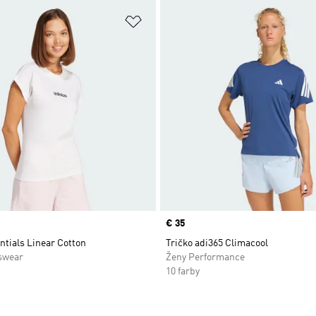
namu želaných položiek
Pridať do zoznamu želaných položi
Price
€ 35
ntials Linear Cotton
Tričko adi365 Climacool
swear
Ženy Performance
10 farby