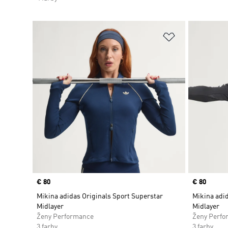
Pridať do zoz
Price
€ 80
Price
€ 80
Mikina adidas Originals Sport Superstar
Mikina adid
Midlayer
Midlayer
Ženy Performance
Ženy Perfo
3 farby
3 farby