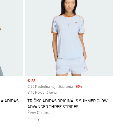
Sale price
€ 28
ount
€ 40 Posledná najnižšia cena
-30%
Discount
€ 40 Pôvodná cena
A ADIDAS
TRIČKO ADIDAS ORIGINALS SUMMER GLOW
ADVANCED THREE STRIPES
Ženy Originals
2 farby