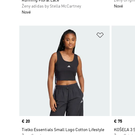
Running Floral Lace
Ženy Origin
Ženy adidas by Stella McCartney
Nové
Nové
Pridať do zoz
Price
€ 20
Price
€ 75
Tielko Essentials Small Logo Cotton Lifestyle
KOŠEĽA 3 