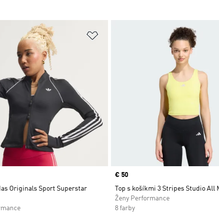
namu želaných položiek
Pridať do zoznamu želaných položi
Price
€ 50
as Originals Sport Superstar
Top s košíkmi 3 Stripes Studio All
Ženy Performance
rmance
8 farby