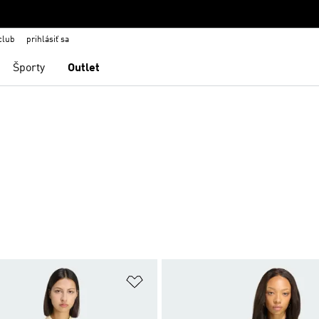
club
prihlásiť sa
Športy
Outlet
namu želaných položiek
Pridať do zoznamu želaných položi