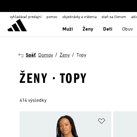
vyhľadávač predajní
pomoc
objednávky a vrátenia
staň sa členom
adi
Muži
Ženy
Deti
Obuv
Späť
Domov
Ženy
Topy
ŽENY · TOPY
414 výsledky
Pridať do zoz