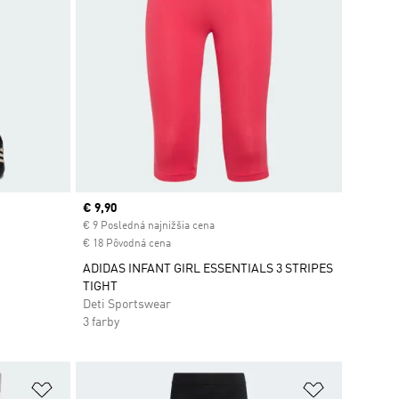
Current price
€ 9,90
€ 9 Posledná najnižšia cena
€ 18 Pôvodná cena
ADIDAS INFANT GIRL ESSENTIALS 3 STRIPES
TIGHT
Deti Sportswear
3 farby
ek
Pridať do zoznamu želaných položiek
Pridať do 