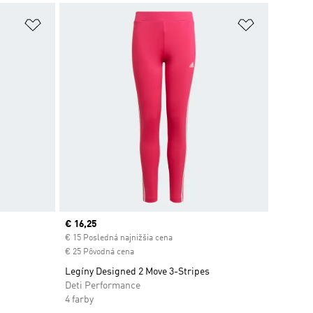
ek
Pridať do zoznamu želaných položiek
Pridať do 
Current price
€ 16,25
€ 15 Posledná najnižšia cena
€ 25 Pôvodná cena
Legíny Designed 2 Move 3-Stripes
Deti Performance
4 farby