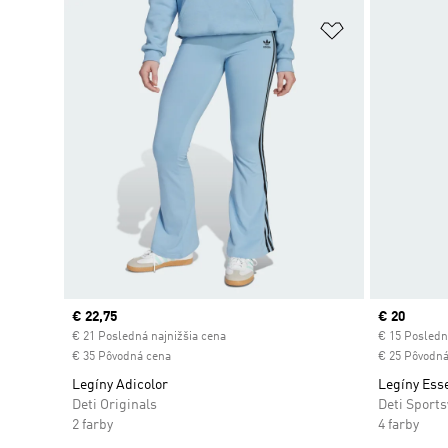
Pridať do zoz
Current price
€ 22,75
Current pr
€ 20
€ 21 Posledná najnižšia cena
€ 15 Posledn
€ 35 Pôvodná cena
€ 25 Pôvodná
Legíny Adicolor
Legíny Esse
Deti Originals
Deti Sport
2 farby
4 farby