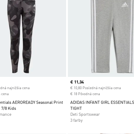
ice
Current price
€ 11,34
edná najnižšia cena
€ 10,80 Posledná najnižšia cena
 cena
€ 18 Pôvodná cena
entials AEROREADY Seasonal Print
ADIDAS INFANT GIRL ESSENTIALS
 7/8 Kids
TIGHT
rmance
Deti Sportswear
3 farby