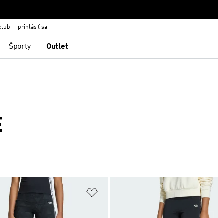
club
prihlásiť sa
Športy
Outlet
E
namu želaných položiek
Pridať do zoznamu želaných položi