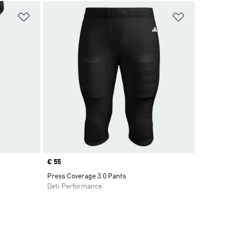
ek
Pridať do zoznamu želaných položiek
Pridať do 
Price
€ 55
Press Coverage 3.0 Pants
Deti Performance