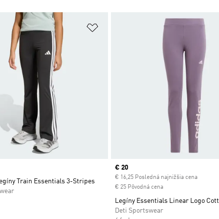
namu želaných položiek
Pridať do zoznamu želaných položi
Current price
€ 20
€ 16,25 Posledná najnižšia cena
egíny Train Essentials 3-Stripes
€ 25 Pôvodná cena
swear
Legíny Essentials Linear Logo Cot
Deti Sportswear