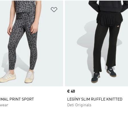
namu želaných položiek
Pridať do zoznamu želaných položi
Price
€ 40
IMAL PRINT SPORT
LEGÍNY SLIM RUFFLE KNITTED
swear
Deti Originals