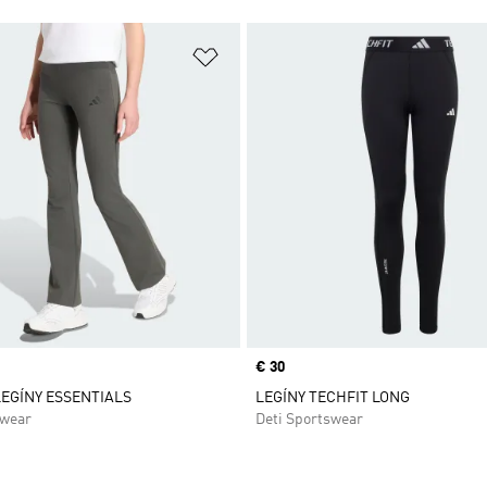
namu želaných položiek
Pridať do zoznamu želaných položi
Price
€ 30
EGÍNY ESSENTIALS
LEGÍNY TECHFIT LONG
swear
Deti Sportswear