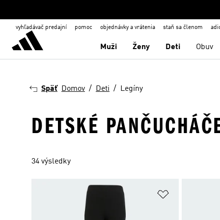
vyhľadávač predajní
pomoc
objednávky a vrátenia
staň sa členom
adi
Muži
Ženy
Deti
Obuv
Späť
Domov
Deti
Legíny
DETSKÉ PANČUCHÁČ
34 výsledky
Pridať do zoz