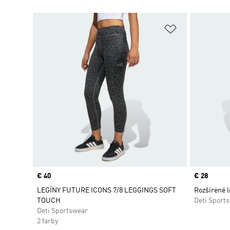
Pridať do zoz
Price
€ 40
Price
€ 28
LEGÍNY FUTURE ICONS 7/8 LEGGINGS SOFT
Rozšírené l
TOUCH
Deti Sport
Deti Sportswear
2 farby