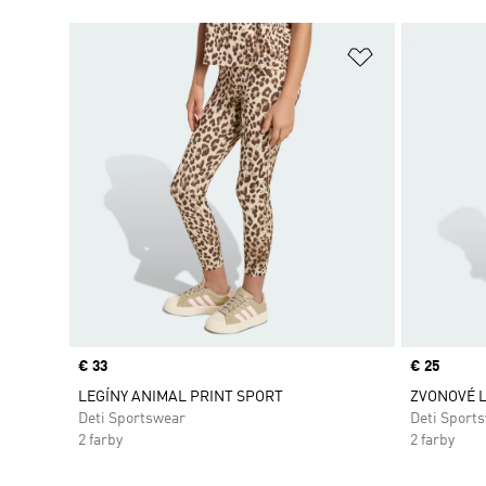
Pridať do zoz
Price
€ 33
Price
€ 25
LEGÍNY ANIMAL PRINT SPORT
ZVONOVÉ L
Deti Sportswear
Deti Sport
2 farby
2 farby