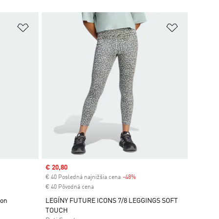
ek
Pridať do zoznamu želaných položiek
Pridať do 
Sale price
€ 20,80
€ 40 Posledná najnižšia cena
-48%
Discount
€ 40 Pôvodná cena
ton
LEGÍNY FUTURE ICONS 7/8 LEGGINGS SOFT
TOUCH