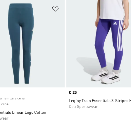
namu želaných položiek
Pridať do zoznamu želaných položi
ice
Price
€ 25
á najnižšia cena
Legíny Train Essentials 3-Stripes 
 cena
Deti Sportswear
ntials Linear Logo Cotton
swear