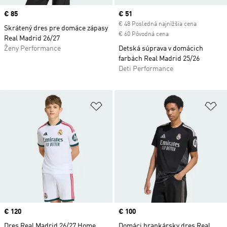
Price
€ 85
Current price
€ 51
€ 48 Posledná najnižšia cena
Skrátený dres pre domáce zápasy
€ 60 Pôvodná cena
Real Madrid 26/27
Ženy Performance
Detská súprava v domácich
farbách Real Madrid 25/26
Deti Performance
Pridať do zoznamu želaných polož
Pr
Price
€ 120
Price
€ 100
Dres Real Madrid 26/27 Home
Domáci brankársky dres Real