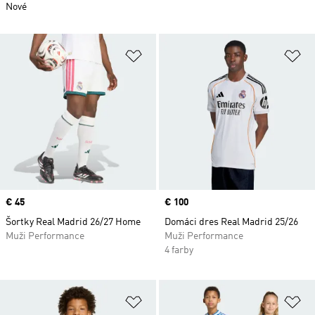
Nové
Pridať do zoznamu želaných polož
Pr
Price
€ 45
Price
€ 100
Šortky Real Madrid 26/27 Home
Domáci dres Real Madrid 25/26
Muži Performance
Muži Performance
4 farby
Pridať do zoznamu želaných polož
Pr