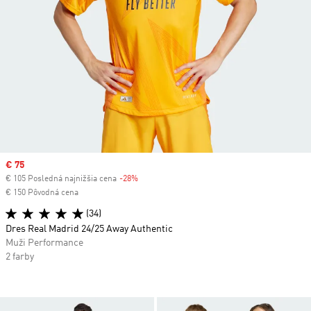
Sale price
€ 75
€ 105 Posledná najnižšia cena
-28%
Discount
€ 150 Pôvodná cena
(34)
Dres Real Madrid 24/25 Away Authentic
Muži Performance
2 farby