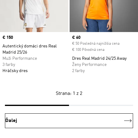
Price
€ 150
Current price
€ 60
€ 50 Posledná najnižšia cena
Autentický domáci dres Real
€ 100 Pôvodná cena
Madrid 25/26
Muži Performance
Dres Real Madrid 24/25 Away
3 farby
Ženy Performance
Hráčsky dres
2 farby
Strana: 1 z 2
Ďalej