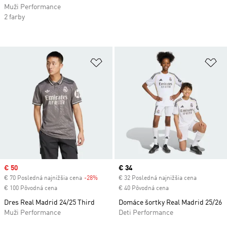
Muži Performance
2 farby
Pridať do zoznamu želaných polož
Pr
Sale price
€ 50
Current price
€ 34
€ 70 Posledná najnižšia cena
-28%
Discount
€ 32 Posledná najnižšia cena
€ 100 Pôvodná cena
€ 40 Pôvodná cena
Dres Real Madrid 24/25 Third
Domáce šortky Real Madrid 25/26
Muži Performance
Deti Performance