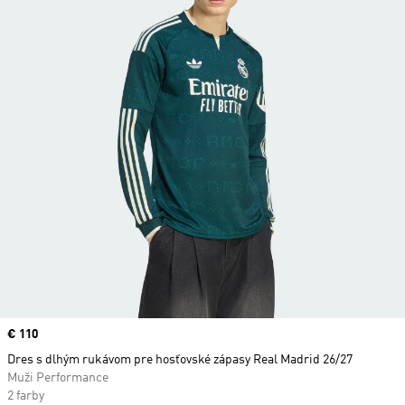
Price
€ 110
Dres s dlhým rukávom pre hosťovské zápasy Real Madrid 26/27
Muži Performance
2 farby