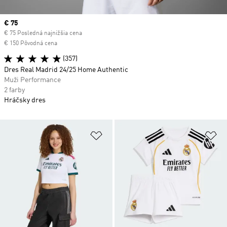
Current price
€ 75
€ 75 Posledná najnižšia cena
€ 150 Pôvodná cena
(357)
Dres Real Madrid 24/25 Home Authentic
Muži Performance
2 farby
Hráčsky dres
Pridať do zoznamu želaných polož
Pr