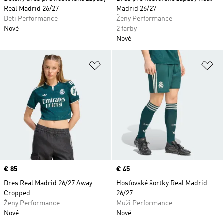
Real Madrid 26/27
Madrid 26/27
Deti Performance
Ženy Performance
Nové
2 farby
Nové
Pridať do zoznamu želaných polož
Pr
Price
€ 85
Price
€ 45
Dres Real Madrid 26/27 Away
Hosťovské šortky Real Madrid
Cropped
26/27
Ženy Performance
Muži Performance
Nové
Nové