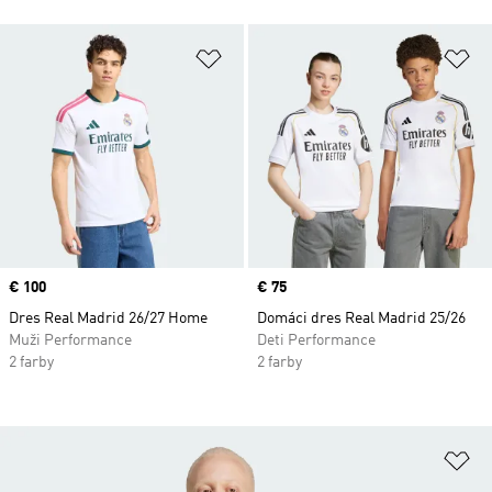
Pridať do zoznamu želaných polož
Pr
Price
€ 100
Price
€ 75
Dres Real Madrid 26/27 Home
Domáci dres Real Madrid 25/26
Muži Performance
Deti Performance
2 farby
2 farby
Pr