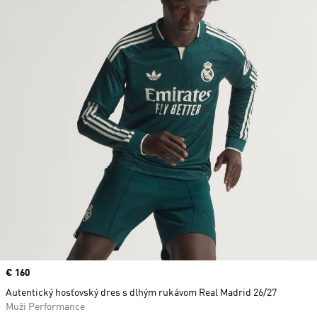
Price
€ 160
Autentický hosťovský dres s dlhým rukávom Real Madrid 26/27
Muži Performance