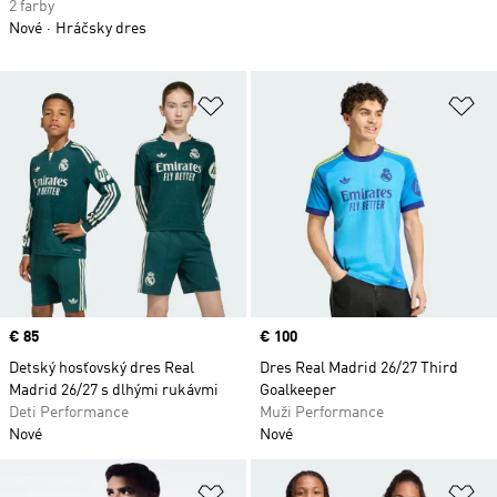
2 farby
Nové
Hráčsky dres
Pridať do zoznamu želaných polož
Pr
Price
€ 85
Price
€ 100
Detský hosťovský dres Real
Dres Real Madrid 26/27 Third
Madrid 26/27 s dlhými rukávmi
Goalkeeper
Deti Performance
Muži Performance
Nové
Nové
Pridať do zoznamu želaných polož
Pr