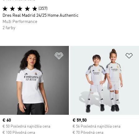
(357)
Dres Real Madrid 24/25 Home Authentic
Muži Performance
2 farby
Pridať do zoznamu želaných polož
Pr
Current price
€ 60
Current price
€ 59,50
€ 50 Posledná najnižšia cena
€ 56 Posledná najnižšia cena
€ 100 Pôvodná cena
€ 70 Pôvodná cena