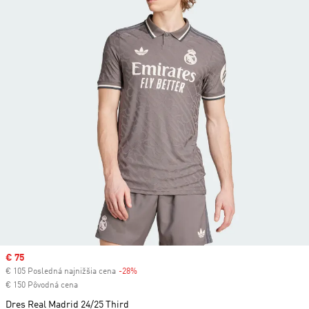
Sale price
€ 75
€ 105 Posledná najnižšia cena
-28%
Discount
€ 150 Pôvodná cena
Dres Real Madrid 24/25 Third