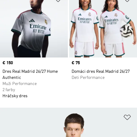
Price
€ 150
Price
€ 75
Dres Real Madrid 26/27 Home
Domáci dres Real Madrid 26/27
Authentic
Deti Performance
Muži Performance
2 farby
Hráčsky dres
Pr