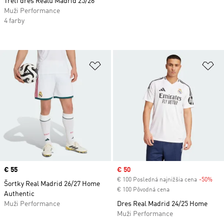
Tretí dres Realu Madrid 25/26
Muži Performance
4 farby
Pridať do zoznamu želaných polož
Pr
Price
€ 55
Sale price
€ 50
€ 100 Posledná najnižšia cena
-50%
Dis
Šortky Real Madrid 26/27 Home
€ 100 Pôvodná cena
Authentic
Muži Performance
Dres Real Madrid 24/25 Home
Muži Performance