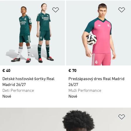
Pridať do zoznamu želaných polož
Pr
Price
€ 40
Price
€ 70
Detské hosťovské šortky Real
Predzápasový dres Real Madrid
Madrid 26/27
26/27
Deti Performance
Muži Performance
Nové
Nové
Pr