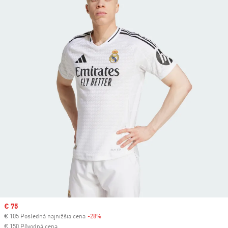
Sale price
€ 75
€ 105 Posledná najnižšia cena
-28%
Discount
€ 150 Pôvodná cena