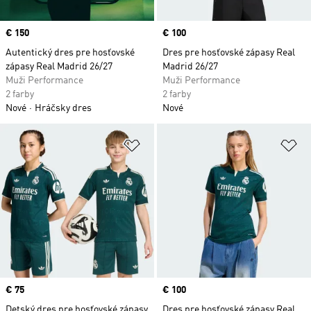
Price
€ 150
Price
€ 100
Autentický dres pre hosťovské
Dres pre hosťovské zápasy Real
zápasy Real Madrid 26/27
Madrid 26/27
Muži Performance
Muži Performance
2 farby
2 farby
Nové
Hráčsky dres
Nové
Pridať do zoznamu želaných polož
Pr
Price
€ 75
Price
€ 100
Detský dres pre hosťovské zápasy
Dres pre hosťovské zápasy Real