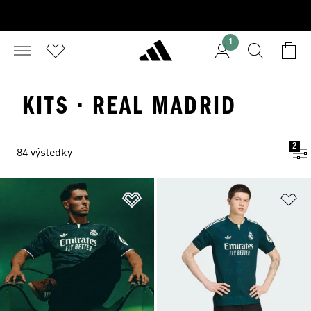
1
KITS · REAL MADRID
2
84 výsledky
Pridať do zoznamu želaných polož
Pr