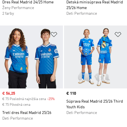
Dres Real Madrid 24/25 Home
Detská minisúprava Real Madrid
Ženy Performance
25/26 Home
2 farby
Deti Performance
Pridať do zoznamu želaných polož
Pr
Sale price
€ 56,25
Price
€ 110
€ 75 Posledná najnižšia cena
-25%
Discount
Súprava Real Madrid 25/26 Third
€ 75 Pôvodná cena
Youth Kids
Tretí dres Real Madrid 25/26
Deti Performance
Deti Performance