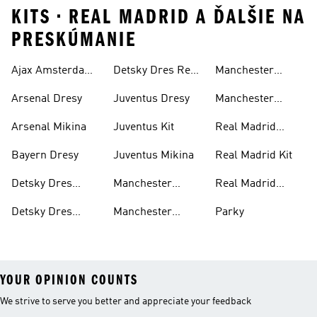
KITS • REAL MADRID A ĎALŠIE NA
PRESKÚMANIE
Ajax Amsterdam
Detsky Dres Real
Manchester
United
Dres
Madrid
United Mikina
Arsenal Dresy
Juventus Dresy
Manchester
United Oblečenie
Arsenal Mikina
Juventus Kit
Real Madrid
Dresy
Bayern Dresy
Juventus Mikina
Real Madrid Kit
Detsky Dres
Manchester
Real Madrid
Juventus
United Bundy
Mikina
Detsky Dres
Manchester
Parky
Manchester
United Dresy
YOUR OPINION COUNTS
We strive to serve you better and appreciate your feedback