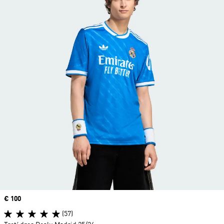
Price
€ 100
(57)