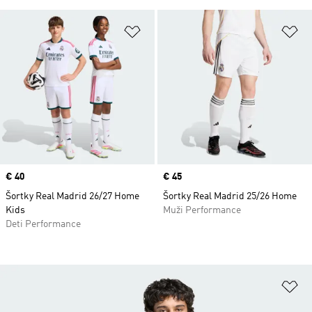
Pridať do zoznamu želaných polož
Pr
Price
€ 40
Price
€ 45
Šortky Real Madrid 26/27 Home
Šortky Real Madrid 25/26 Home
Kids
Muži Performance
Deti Performance
Pr