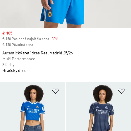
Sale price
€ 105
€ 150 Posledná najnižšia cena
-30%
Discount
€ 150 Pôvodná cena
Autentický tretí dres Real Madrid 25/26
Muži Performance
3 farby
Hráčsky dres
Pridať do zoznamu želaných polož
Pr