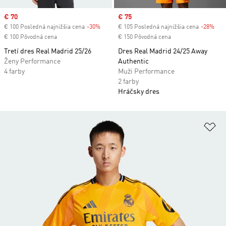
Sale price
€ 70
Sale price
€ 75
€ 100 Posledná najnižšia cena
-30%
Discount
€ 105 Posledná najnižšia cena
-28%
Dis
€ 100 Pôvodná cena
€ 150 Pôvodná cena
Tretí dres Real Madrid 25/26
Dres Real Madrid 24/25 Away
Ženy Performance
Authentic
4 farby
Muži Performance
2 farby
Hráčsky dres
Pr