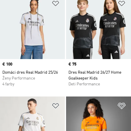
Pridať do zoznamu želaných polož
Pr
Price
€ 100
Price
€ 75
Domáci dres Real Madrid 25/26
Dres Real Madrid 26/27 Home
Ženy Performance
Goalkeeper Kids
4 farby
Deti Performance
Pridať do zoznamu želaných polož
Pr