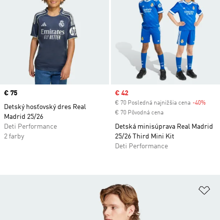
Price
€ 75
Sale price
€ 42
€ 70 Posledná najnižšia cena
-40%
Disc
Detský hosťovský dres Real
€ 70 Pôvodná cena
Madrid 25/26
Deti Performance
Detská minisúprava Real Madrid
2 farby
25/26 Third Mini Kit
Deti Performance
Pr