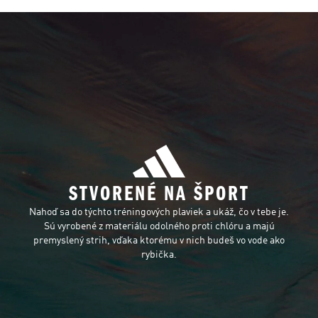
STVORENÉ NA ŠPORT
Nahoď sa do týchto tréningových plaviek a ukáž, čo v tebe je.
Sú vyrobené z materiálu odolného proti chlóru a majú
premyslený strih, vďaka ktorému v nich budeš vo vode ako
rybička.