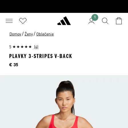
1
/
/
Domov
Ženy
Oblečenie
5
(4)
PLAVKY 3-STRIPES V-BACK
Cena
€ 35