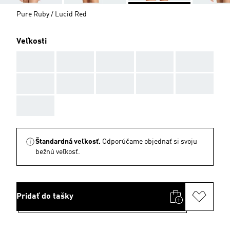
Pure Ruby / Lucid Red
Veľkosti
AAA
AAA
AAA
AAA
AAA
AAA
AAA
AAA
AAA
AAA
AAA
Štandardná veľkosť.
Odporúčame objednať si svoju
bežnú veľkosť.
Pridať do tašky