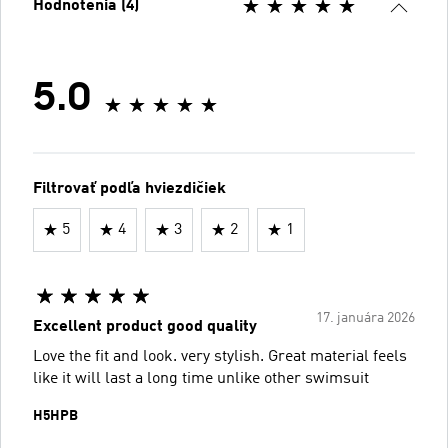
Hodnotenia (4)
5.0
Filtrovať podľa hviezdičiek
5
4
3
2
1
17. januára 2026
Excellent product good quality
Love the fit and look. very stylish. Great material feels
like it will last a long time unlike other swimsuit
H5HPB