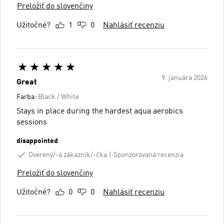
Preložiť do slovenčiny
Užitočné?
1
0
Nahlásiť recenziu
9. januára 2026
Great
Farba:
Black / White
Stays in place during the hardest aqua aerobics
sessions
disappointed
Overený/-á zákazník/-čka
Sponzorovaná recenzia
Preložiť do slovenčiny
Užitočné?
0
0
Nahlásiť recenziu