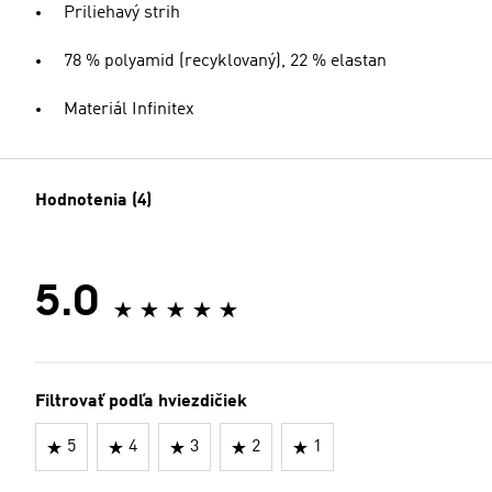
Priliehavý strih
78 % polyamid (recyklovaný), 22 % elastan
Materiál Infinitex
Hodnotenia (4)
5.0
Filtrovať podľa hviezdičiek
5
4
3
2
1