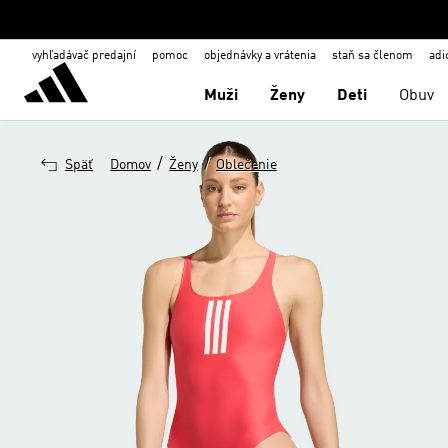
vyhľadávač predajní
pomoc
objednávky a vrátenia
staň sa členom
adi
Muži
Ženy
Deti
Obuv
/
/
Späť
Domov
Ženy
Oblečenie