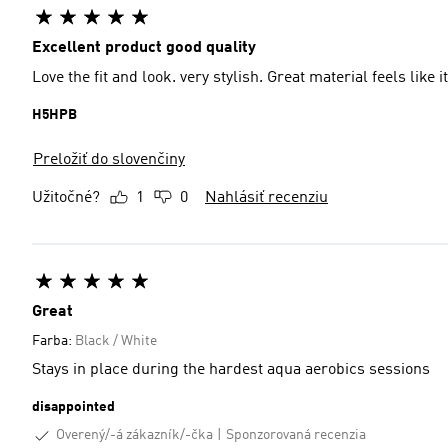
Excellent product good quality
Love the fit and look. very stylish. Great material feels like 
H5HPB
Preložiť do slovenčiny
Užitočné?
1
0
Nahlásiť recenziu
Great
Farba:
Black / White
Stays in place during the hardest aqua aerobics sessions
disappointed
Overený/-á zákazník/-čka
Sponzorovaná recenzia