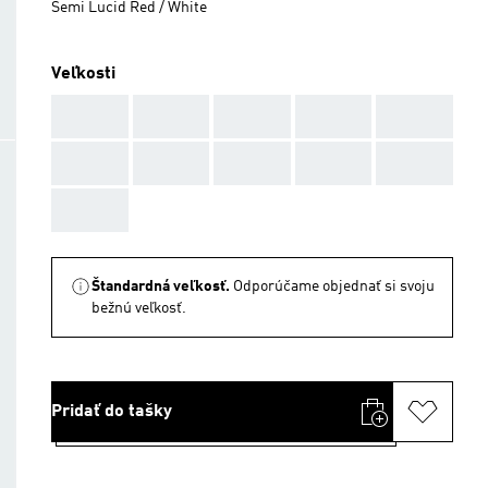
Semi Lucid Red / White
Veľkosti
AAA
AAA
AAA
AAA
AAA
AAA
AAA
AAA
AAA
AAA
AAA
Štandardná veľkosť.
Odporúčame objednať si svoju
bežnú veľkosť.
Pridať do tašky