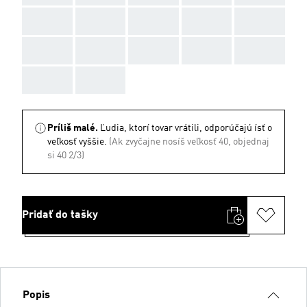
AAA
AAA
AAA
AAA
AAA
AAA
AAA
AAA
AAA
AAA
AAA
AAA
Príliš malé.
Ľudia, ktorí tovar vrátili, odporúčajú ísť o
veľkosť vyššie.
(Ak zvyčajne nosíš veľkosť 40, objednaj
si 40 2/3)
Pridať do tašky
Popis