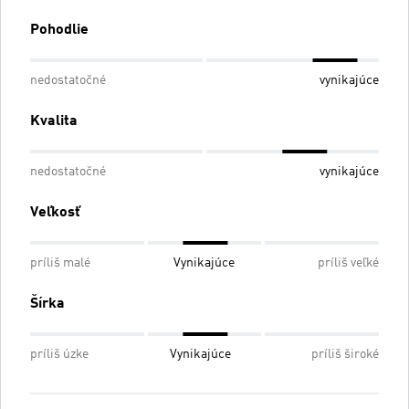
Pohodlie
nedostatočné
vynikajúce
Kvalita
nedostatočné
vynikajúce
Veľkosť
príliš malé
Vynikajúce
príliš veľké
Šírka
príliš úzke
Vynikajúce
príliš široké