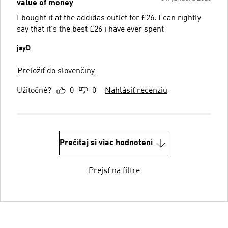
value of money
I bought it at the addidas outlet for £26. I can rightly
say that it's the best £26 i have ever spent
jayD
Preložiť do slovenčiny
Užitočné?
0
0
Nahlásiť recenziu
Prečítaj si viac hodnotení
Prejsť na filtre