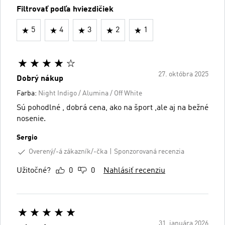
Filtrovať podľa hviezdičiek
5
4
3
2
1
27. októbra 2025
Dobrý nákup
Farba:
Night Indigo / Alumina / Off White
Sú pohodlné , dobrá cena, ako na šport ,ale aj na bežné
nosenie.
Sergio
Overený/-á zákazník/-čka
Sponzorovaná recenzia
Užitočné?
0
0
Nahlásiť recenziu
31. januára 2026