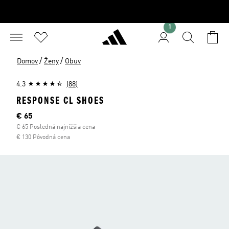
1
/
/
Domov
Ženy
Obuv
4.3
(88)
RESPONSE CL SHOES
Aktuálna cena
€ 65
€ 65 Posledná najnižšia cena
€ 130 Pôvodná cena