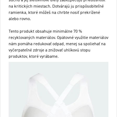
suchu a jej sieťovinové diely zabezpečujú priedušnosť
na kritických miestach. Dotvárajú ju prispôsobiteľné
ramienka, ktoré môžeš na chrbte nosiť prekrížené
alebo rovno.
Tento produkt obsahuje minimálne 70 %
recyklovaných materiálov. Opätovné využitie materiálov
nám pomáha redukovať odpad, menej sa spoliehať na
vyčerpateľné zdroje a znižovať uhlíkovú stopu
produktov, ktoré vyrábame.