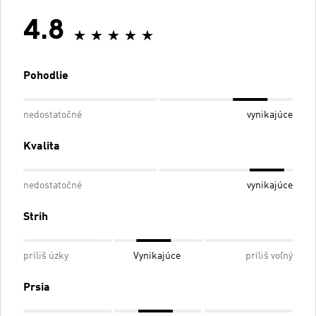
4.8
Pohodlie
nedostatočné
vynikajúce
Kvalita
nedostatočné
vynikajúce
Strih
príliš úzky
Vynikajúce
príliš voľný
Prsia