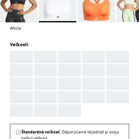
White
Veľkosti
AAA
AAA
AAA
AAA
AAA
AAA
AAA
AAA
AAA
AAA
AAA
AAA
AAA
AAA
AAA
AAA
AAA
AAA
AAA
AAA
AAA
AAA
AAA
Štandardná veľkosť.
Odporúčame objednať si svoju
bežnú veľkosť.