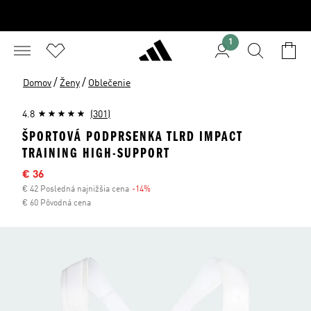
1
/
/
Domov
Ženy
Oblečenie
4.8
(301)
ŠPORTOVÁ PODPRSENKA TLRD IMPACT
TRAINING HIGH-SUPPORT
Výpredajová cena
€ 36
€ 42 Posledná najnižšia cena
-14%
Zľava
€ 60 Pôvodná cena