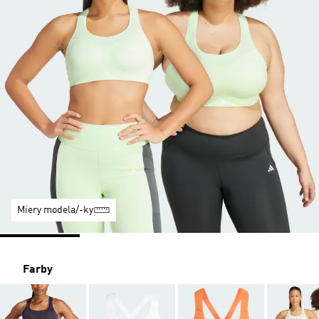
Miery modela/-ky
Farby