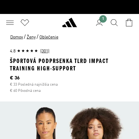
1
/
/
Domov
Ženy
Oblečenie
4.8
(301)
ŠPORTOVÁ PODPRSENKA TLRD IMPACT
TRAINING HIGH-SUPPORT
Aktuálna cena
€ 36
€ 33 Posledná najnižšia cena
€ 60 Pôvodná cena