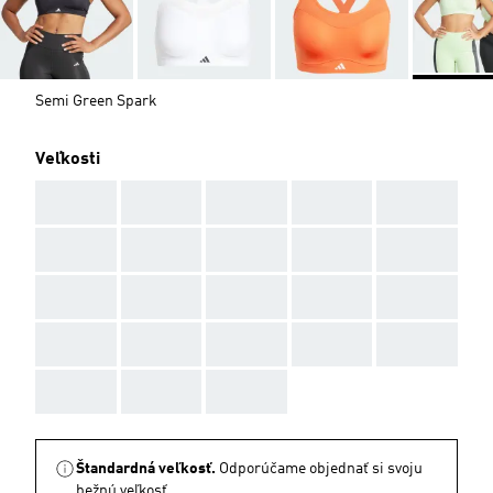
Semi Green Spark
Veľkosti
AAA
AAA
AAA
AAA
AAA
AAA
AAA
AAA
AAA
AAA
AAA
AAA
AAA
AAA
AAA
AAA
AAA
AAA
AAA
AAA
AAA
AAA
AAA
Štandardná veľkosť.
Odporúčame objednať si svoju
bežnú veľkosť.