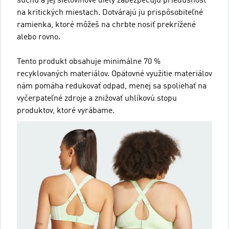
suchu a jej sieťovinové diely zabezpečujú priedušnosť
na kritických miestach. Dotvárajú ju prispôsobiteľné
ramienka, ktoré môžeš na chrbte nosiť prekrížené
alebo rovno.
Tento produkt obsahuje minimálne 70 %
recyklovaných materiálov. Opätovné využitie materiálov
nám pomáha redukovať odpad, menej sa spoliehať na
vyčerpateľné zdroje a znižovať uhlíkovú stopu
produktov, ktoré vyrábame.