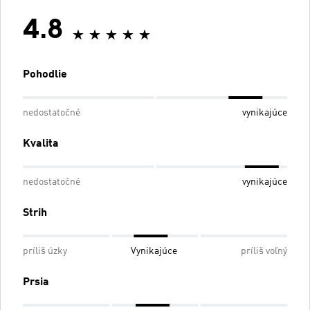
4.8
Pohodlie
nedostatočné
vynikajúce
Kvalita
nedostatočné
vynikajúce
Strih
príliš úzky
Vynikajúce
príliš voľný
Prsia