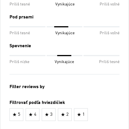
Príliš tesné
Vynikajúce
Príliš voľné
Pod prsami
Príliš tesné
Vynikajúce
Príliš voľné
Spevnenie
Príliš nízke
Vynikajúce
Príliš tesné
Filter reviews by
Filtrovať podľa hviezdičiek
5
4
3
2
1