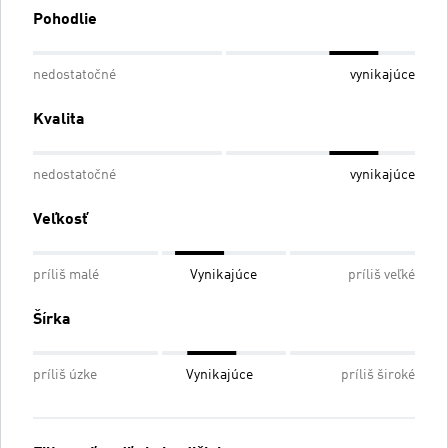
Pohodlie
nedostatočné
vynikajúce
Kvalita
nedostatočné
vynikajúce
Veľkosť
príliš malé
Vynikajúce
príliš veľké
Šírka
príliš úzke
Vynikajúce
príliš široké