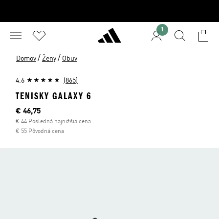
1
/
/
Domov
Ženy
Obuv
4.6
(865)
TENISKY GALAXY 6
Aktuálna cena
€ 46,75
€ 44 Posledná najnižšia cena
€ 55 Pôvodná cena