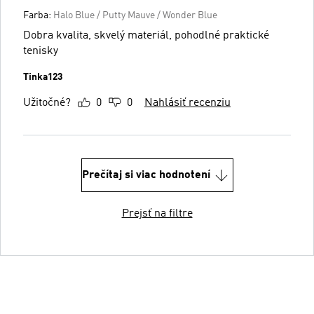
Farba:
Halo Blue / Putty Mauve / Wonder Blue
Dobra kvalita, skvelý materiál, pohodlné praktické
tenisky
Tinka123
Užitočné?
0
0
Nahlásiť recenziu
Prečítaj si viac hodnotení
Prejsť na filtre