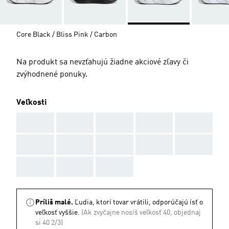
Core Black / Bliss Pink / Carbon
Na produkt sa nevzťahujú žiadne akciové zľavy či
zvýhodnené ponuky.
Veľkosti
AAA
AAA
AAA
AAA
AAA
AAA
AAA
AAA
AAA
AAA
AAA
AAA
AAA
Príliš malé.
Ľudia, ktorí tovar vrátili, odporúčajú ísť o
veľkosť vyššie.
(Ak zvyčajne nosíš veľkosť 40, objednaj
si 40 2/3)