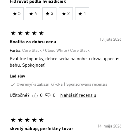
Filtrovať podľa hviezdičiek
5
4
3
2
1
13. júla 2026
Kvalita za dobrú cenu
Farba:
Core Black / Cloud White / Core Black
Kvalitné topánky, dobre sedia na nohe a držia aj počas
behu. Spokojnosť
Ladislav
Overený/-á zákazník/-čka
Sponzorovaná recenzia
Užitočné?
0
0
Nahlásiť recenziu
14. mája 2026
skvelý nákup, perfektný tovar