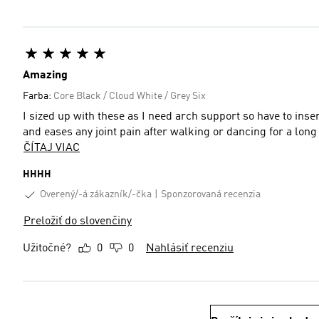
Amazing
Farba:
Core Black / Cloud White / Grey Six
I sized up with these as I need arch support so have to inse
and eases any joint pain after walking or dancing for a long
ČÍTAJ VIAC
HHHH
Overený/-á zákazník/-čka
Sponzorovaná recenzia
Preložiť do slovenčiny
Užitočné?
0
0
Nahlásiť recenziu