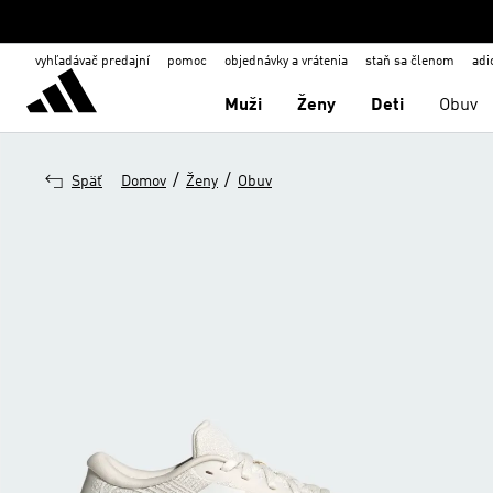
vyhľadávač predajní
pomoc
objednávky a vrátenia
staň sa členom
adi
Muži
Ženy
Deti
Obuv
/
/
Späť
Domov
Ženy
Obuv