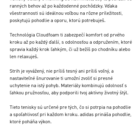
ranných behov až po každodenné pochôdzky. Vďaka
všestrannosti sú ideálnou voľbou na rôzne príležitosti,
poskytujú pohodlie a oporu, ktorú potrebuješ.
Technológia Cloudfoam ti zabezpečí komfort od prvého
kroku až po každý ďalší, s odolnosťou a odpružením, ktoré
spravia každý krok ľahkým, či už bežíš po chodníku alebo
len relaxuješ.
Strih je vyvážený, nie príliš tesný ani príliš voľný, a
nastaviteľné šnurovanie ti umožní zvoliť si presné
uchytenie na istý pohyb. Materiály kombinujú odolnosť s
ľahkou pružnosťou, aby podporili tvoj aktívny životný štýl.
Tieto tenisky sú určené pre tých, čo si potrpia na pohodlie
a spoľahlivosť pri každom kroku. adidas prináša pohodlie,
ktoré poháňa výkon.