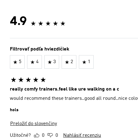
4.9
Filtrovať podľa hviezdičiek
5
4
3
2
1
really comfy trainers.feel like ure walking on a c
would recommend these trainers..good all round..nice colo
hols
Preložiť do slovenčiny
Užitočné?
0
0
Nahlásiť recenziu