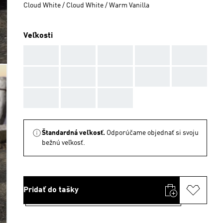
Cloud White / Cloud White / Warm Vanilla
Veľkosti
AAA
AAA
AAA
AAA
AAA
AAA
AAA
AAA
AAA
AAA
AAA
AAA
AAA
Štandardná veľkosť.
Odporúčame objednať si svoju
bežnú veľkosť.
Pridať do tašky