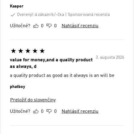
Kasper
Overený/-á zákazník/-čka
Sponzorovaná recenzia
Užitočné?
0
0
Nahlásiť recenziu
3. augusta 2026
value for money,and a quality product
as always, d
a quality product as good as it always is an will be
phatboy
Preložiť do slovenčiny
Užitočné?
0
0
Nahlásiť recenziu