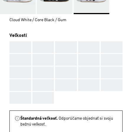
Cloud White / Core Black / Gum
Veľkosti
AAA
AAA
AAA
AAA
AAA
AAA
AAA
AAA
AAA
AAA
AAA
AAA
AAA
AAA
AAA
AAA
AAA
AAA
AAA
AAA
AAA
AAA
Štandardná veľkosť.
Odporúčame objednať si svoju
bežnú veľkosť.