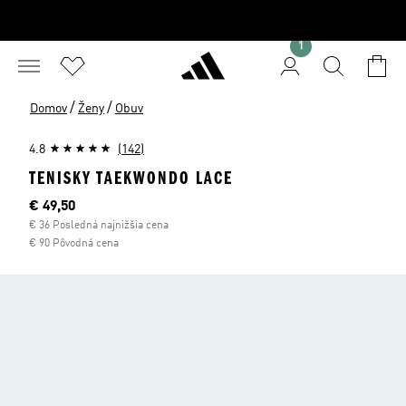
1
/
/
Domov
Ženy
Obuv
4.8
(142)
TENISKY TAEKWONDO LACE
Aktuálna cena
€ 49,50
€ 36 Posledná najnižšia cena
€ 90 Pôvodná cena