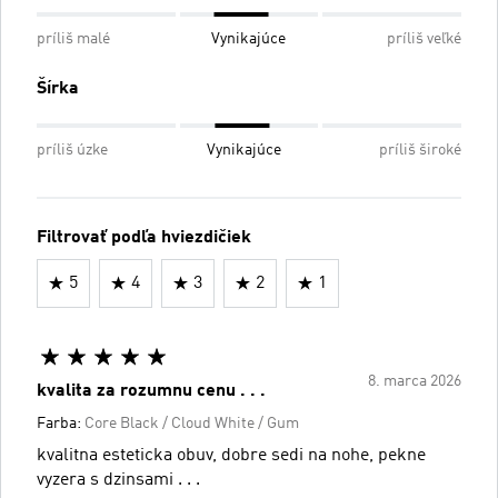
príliš malé
Vynikajúce
príliš veľké
Šírka
príliš úzke
Vynikajúce
príliš široké
Filtrovať podľa hviezdičiek
5
4
3
2
1
8. marca 2026
kvalita za rozumnu cenu . . .
Farba:
Core Black / Cloud White / Gum
kvalitna esteticka obuv, dobre sedi na nohe, pekne
vyzera s dzinsami . . .