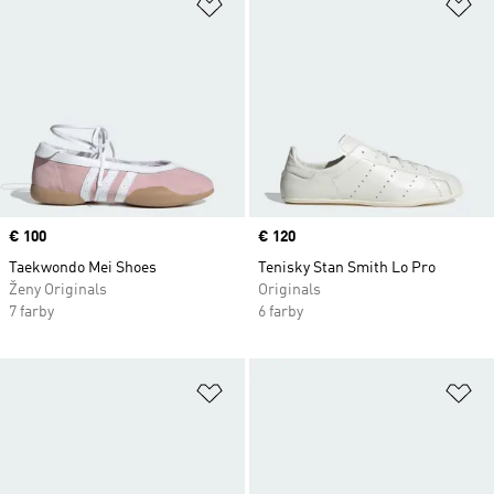
Pridať do zoznamu želaných polož
Pr
Price
€ 100
Price
€ 120
Taekwondo Mei Shoes
Tenisky Stan Smith Lo Pro
Ženy Originals
Originals
7 farby
6 farby
Pridať do zoznamu želaných polož
Pr