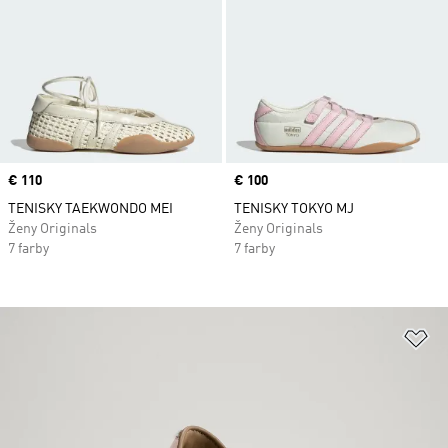
Price
€ 110
Price
€ 100
TENISKY TAEKWONDO MEI
TENISKY TOKYO MJ
Ženy Originals
Ženy Originals
7 farby
7 farby
Pr