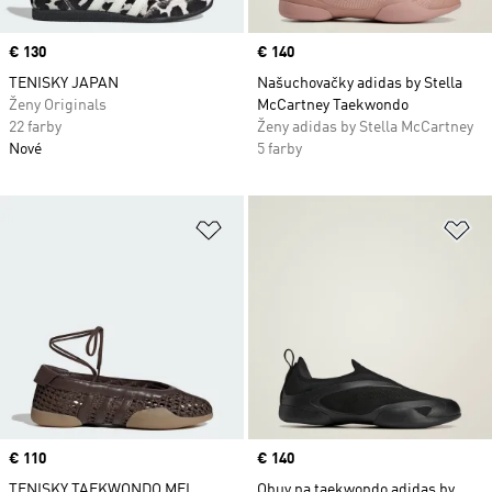
Price
€ 130
Price
€ 140
TENISKY JAPAN
Našuchovačky adidas by Stella
Ženy Originals
McCartney Taekwondo
22 farby
Ženy adidas by Stella McCartney
Nové
5 farby
Pridať do zoznamu želaných polož
Pr
Price
€ 110
Price
€ 140
TENISKY TAEKWONDO MEI
Obuv na taekwondo adidas by