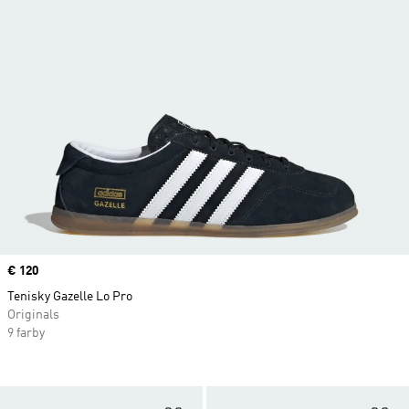
Price
€ 120
Tenisky Gazelle Lo Pro
Originals
9 farby