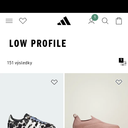
1
LOW PROFILE
1
151 výsledky
Pridať do zoznamu želaných polož
Pr