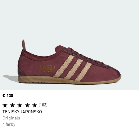
Price
€ 130
(103)
TENISKY JAPONSKO
Originals
4 farby