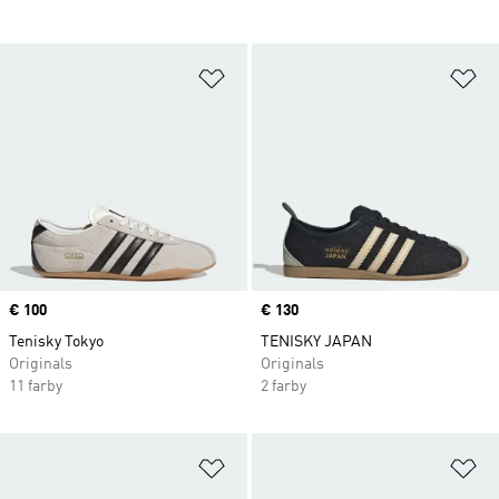
Pridať do zoznamu želaných polož
Pr
Price
€ 100
Price
€ 130
Tenisky Tokyo
TENISKY JAPAN
Originals
Originals
11 farby
2 farby
Pridať do zoznamu želaných polož
Pr