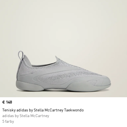
Price
€ 140
Tenisky adidas by Stella McCartney Taekwondo
adidas by Stella McCartney
5 farby