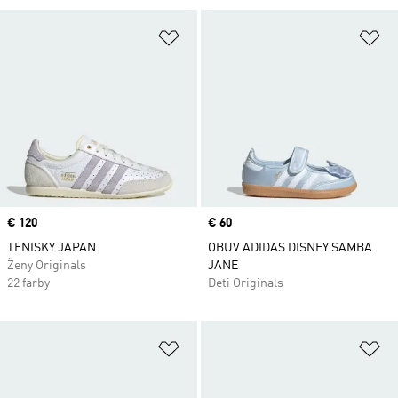
Pridať do zoznamu želaných polož
Pr
Price
€ 120
Price
€ 60
TENISKY JAPAN
OBUV ADIDAS DISNEY SAMBA
Ženy Originals
JANE
22 farby
Deti Originals
Pridať do zoznamu želaných polož
Pr