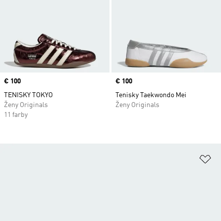
Price
€ 100
Price
€ 100
TENISKY TOKYO
Tenisky Taekwondo Mei
Ženy Originals
Ženy Originals
11 farby
Pr