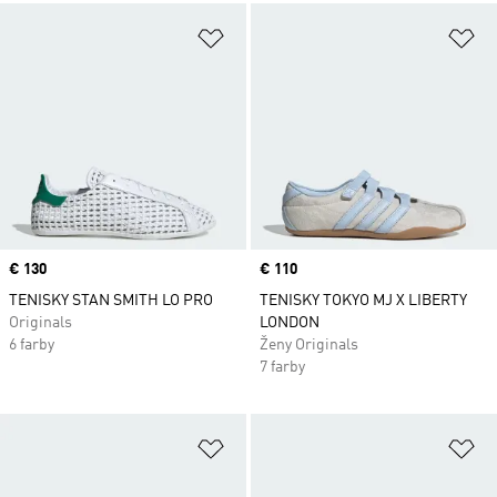
Pridať do zoznamu želaných polož
Pr
Price
€ 130
Price
€ 110
TENISKY STAN SMITH LO PRO
TENISKY TOKYO MJ X LIBERTY
Originals
LONDON
6 farby
Ženy Originals
7 farby
Pridať do zoznamu želaných polož
Pr