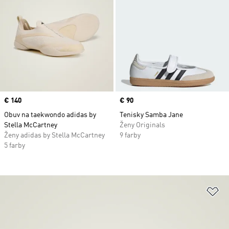
Price
€ 140
Price
€ 90
Obuv na taekwondo adidas by
Tenisky Samba Jane
Stella McCartney
Ženy Originals
Ženy adidas by Stella McCartney
9 farby
5 farby
Pr