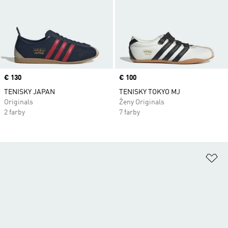
Price
€ 130
Price
€ 100
TENISKY JAPAN
TENISKY TOKYO MJ
Originals
Ženy Originals
2 farby
7 farby
Pr