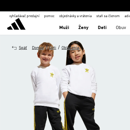
vyhľadávač predajní
pomoc
objednávky a vrátenia
staň sa členom
adi
Muži
Ženy
Deti
Obuv
/
/
Späť
Domov
Deti
Oblečenie