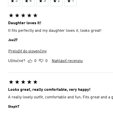
5
4
3
2
1
Daughter loves it!
It fits perfectly and my daughter loves it, looks great!
Joe27
Preložiť do slovenčiny
Užitočné?
0
0
Nahlásiť recenziu
Looks great, really comfortable, very happy!
A really lovely outfit, comfortable and fun. Fits great and a g
StephT