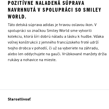
POZITÍVNE NALADENÁ SÚPRAVA
NAVRHNUTÁ V SPOLUPRÁCI SO SMILEY
WORLD.
Táto detská súprava adidas je hravou oslavou ikon. V
spolupráci so značkou Smiley World sme vytvorili
kolekciu, ktorá šíri dobrú náladu a lásku k hudbe. Vďaka
voľnej konštrukcii z jemného francúzskeho froté udrží
tvojho drobca v pohodlí, či už sa vyberiete na záhradu,
alebo len oddychujete na gauči. Vrúbkované manžety držia
rukávy a nohavice na mieste.
Starostlivosť