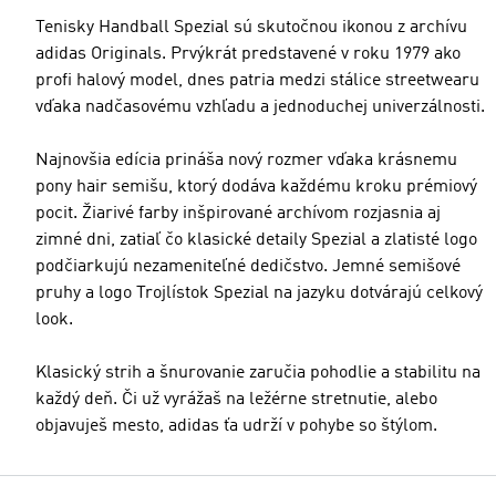
Tenisky Handball Spezial sú skutočnou ikonou z archívu
adidas Originals. Prvýkrát predstavené v roku 1979 ako
profi halový model, dnes patria medzi stálice streetwearu
vďaka nadčasovému vzhľadu a jednoduchej univerzálnosti.
Najnovšia edícia prináša nový rozmer vďaka krásnemu
pony hair semišu, ktorý dodáva každému kroku prémiový
pocit. Žiarivé farby inšpirované archívom rozjasnia aj
zimné dni, zatiaľ čo klasické detaily Spezial a zlatisté logo
podčiarkujú nezameniteľné dedičstvo. Jemné semišové
pruhy a logo Trojlístok Spezial na jazyku dotvárajú celkový
look.
Klasický strih a šnurovanie zaručia pohodlie a stabilitu na
každý deň. Či už vyrážaš na ležérne stretnutie, alebo
objavuješ mesto, adidas ťa udrží v pohybe so štýlom.