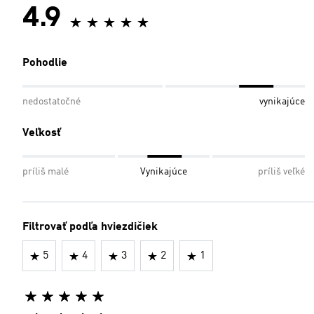
4.9
Pohodlie
nedostatočné
vynikajúce
Veľkosť
príliš malé
Vynikajúce
príliš veľké
Filtrovať podľa hviezdičiek
5
4
3
2
1