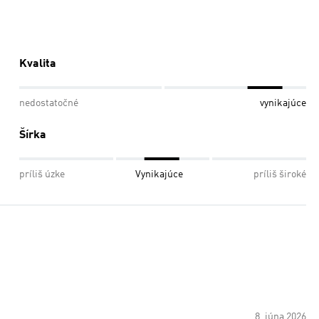
Kvalita
nedostatočné
vynikajúce
Šírka
príliš úzke
Vynikajúce
príliš široké
8. júna 2026