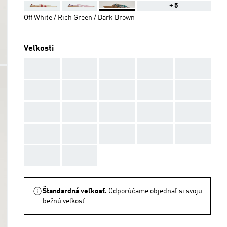
+5
Off White / Rich Green / Dark Brown
Veľkosti
AAA
AAA
AAA
AAA
AAA
AAA
AAA
AAA
AAA
AAA
AAA
AAA
AAA
AAA
AAA
AAA
AAA
AAA
AAA
AAA
AAA
AAA
Štandardná veľkosť.
Odporúčame objednať si svoju
bežnú veľkosť.