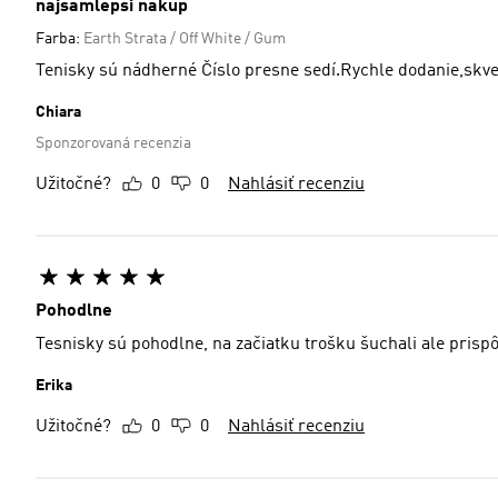
najsamlepsi nakup
Farba:
Earth Strata / Off White / Gum
Tenisky sú nádherné Číslo presne sedí.Rychle dodanie,skv
Chiara
Sponzorovaná recenzia
Užitočné?
0
0
Nahlásiť recenziu
Pohodlne
Tesnisky sú pohodlne, na začiatku trošku šuchali ale prispôs
Erika
Užitočné?
0
0
Nahlásiť recenziu