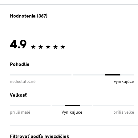
Hodnotenia (367)
4.9
Pohodlie
nedostatočné
vynikajúce
Veľkosť
príliš malé
Vynikajúce
príliš veľké
Filtrovať podľa hviezdičiek