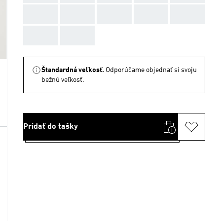
AAA
AAA
AAA
AAA
AAA
AAA
AAA
Štandardná veľkosť.
Odporúčame objednať si svoju
bežnú veľkosť.
Pridať do tašky