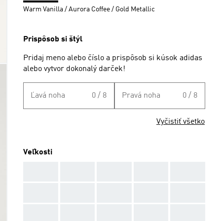
Warm Vanilla / Aurora Coffee / Gold Metallic
Prispôsob si štýl
Pridaj meno alebo číslo a prispôsob si kúsok adidas
alebo vytvor dokonalý darček!
Ľavá noha
0 / 8
Pravá noha
0 / 8
Vyčistiť všetko
Veľkosti
AAA
AAA
AAA
AAA
AAA
AAA
AAA
AAA
AAA
AAA
AAA
AAA
AAA
AAA
AAA