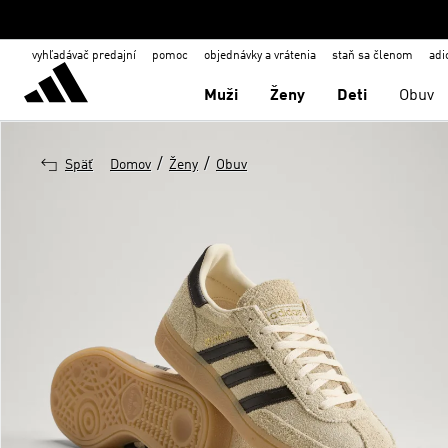
vyhľadávač predajní
pomoc
objednávky a vrátenia
staň sa členom
adi
Muži
Ženy
Deti
Obuv
/
/
Späť
Domov
Ženy
Obuv