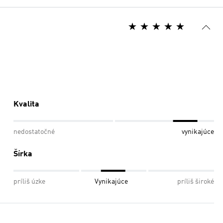
Kvalita
nedostatočné
vynikajúce
Šírka
príliš úzke
Vynikajúce
príliš široké