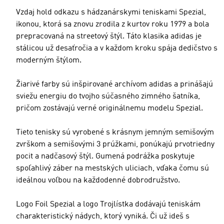
Vzdaj hold odkazu s hádzanárskymi teniskami Spezial,
ikonou, ktorá sa znovu zrodila z kurtov roku 1979 a bola
prepracovaná na streetový štýl. Táto klasika adidas je
stálicou už desaťročia a v každom kroku spája dedičstvo s
moderným štýlom.
Žiarivé farby sú inšpirované archívom adidas a prinášajú
sviežu energiu do tvojho súčasného zimného šatníka,
pričom zostávajú verné originálnemu modelu Spezial.
Tieto tenisky sú vyrobené s krásnym jemným semišovým
zvrškom a semišovými 3 prúžkami, ponúkajú prvotriedny
pocit a nadčasový štýl. Gumená podrážka poskytuje
spoľahlivý záber na mestských uliciach, vďaka čomu sú
ideálnou voľbou na každodenné dobrodružstvo.
Logo Foil Spezial a logo Trojlístka dodávajú teniskám
charakteristický nádych, ktorý vyniká. Či už ideš s