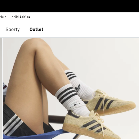
club
prihlásiť sa
Športy
Outlet