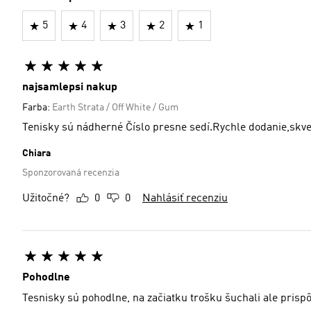
5
4
3
2
1
najsamlepsi nakup
Farba:
Earth Strata / Off White / Gum
Tenisky sú nádherné Číslo presne sedí.Rychle dodanie,skv
Chiara
Sponzorovaná recenzia
Užitočné?
0
0
Nahlásiť recenziu
Pohodlne
Tesnisky sú pohodlne, na začiatku trošku šuchali ale prispôs