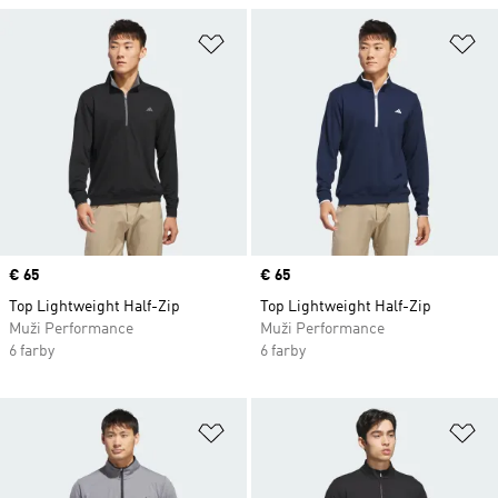
Pridať do zoznamu želaných polož
Pr
Price
€ 65
Price
€ 65
Top Lightweight Half-Zip
Top Lightweight Half-Zip
Muži Performance
Muži Performance
6 farby
6 farby
Pridať do zoznamu želaných polož
Pr