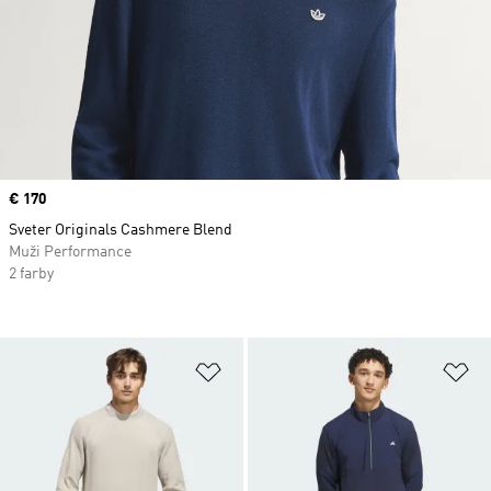
Price
€ 170
Sveter Originals Cashmere Blend
Muži Performance
2 farby
Pridať do zoznamu želaných polož
Pr