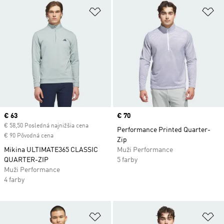
Pridať do zoznamu želaných polož
Pr
Current price
€ 63
Price
€ 70
€ 58,50 Posledná najnižšia cena
Performance Printed Quarter-
€ 90 Pôvodná cena
Zip
Mikina ULTIMATE365 CLASSIC
Muži Performance
QUARTER-ZIP
5 farby
Muži Performance
4 farby
Pridať do zoznamu želaných polož
Pr