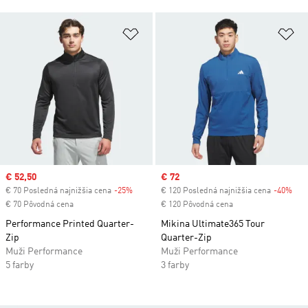
Pridať do zoznamu želaných polož
Pr
Sale price
€ 52,50
Sale price
€ 72
€ 70 Posledná najnižšia cena
-25%
Discount
€ 120 Posledná najnižšia cena
-40%
Dis
€ 70 Pôvodná cena
€ 120 Pôvodná cena
Performance Printed Quarter-
Mikina Ultimate365 Tour
Zip
Quarter-Zip
Muži Performance
Muži Performance
5 farby
3 farby