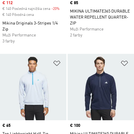
Sale price
€ 112
Price
€ 85
€ 140 Posledná najnižšia cena
-20%
Discount
MIKINA ULTIMATE365 DURABLE
€ 140 Pôvodná cena
WATER REPELLENT QUARTER-
Mikina Originals 3-Stripes 1/4
ZIP
Zip
Muži Performance
Muži Performance
2 farby
3 farby
Pridať do zoznamu želaných polož
Pr
Price
€ 65
Price
€ 100