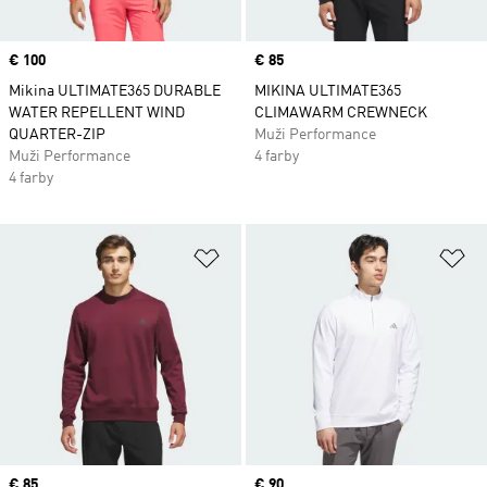
Price
€ 100
Price
€ 85
Mikina ULTIMATE365 DURABLE
MIKINA ULTIMATE365
WATER REPELLENT WIND
CLIMAWARM CREWNECK
QUARTER-ZIP
Muži Performance
Muži Performance
4 farby
4 farby
Pridať do zoznamu želaných polož
Pr
Price
€ 85
Price
€ 90