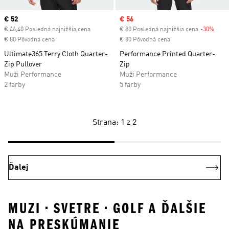
Current price
€ 52
Sale price
€ 56
€ 46,40 Posledná najnižšia cena
€ 80 Posledná najnižšia cena
-30%
Disc
€ 80 Pôvodná cena
€ 80 Pôvodná cena
Ultimate365 Terry Cloth Quarter-
Performance Printed Quarter-
Zip Pullover
Zip
Muži Performance
Muži Performance
2 farby
5 farby
Strana: 1 z 2
Ďalej
MUZI • SVETRE • GOLF A ĎALŠIE
NA PRESKÚMANIE