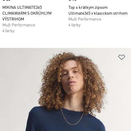
MIKINA ULTIMATE365
Top s krátkym zipsom
CLIMAWARM S OKRÚHLYM
Ultimate365 v klasickom strihom
VÝSTRIHOM
Muži Performance
Muži Performance
4 farby
4 farby
Pr