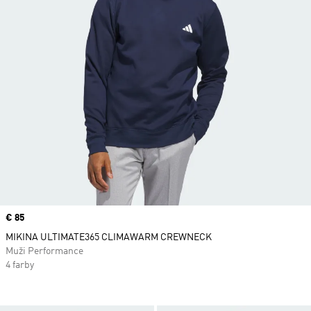
Price
€ 85
MIKINA ULTIMATE365 CLIMAWARM CREWNECK
Muži Performance
4 farby