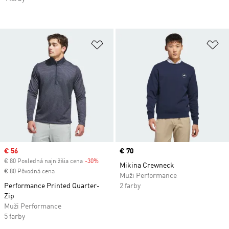
Pridať do zoznamu želaných polož
Pr
Sale price
€ 56
Price
€ 70
€ 80 Posledná najnižšia cena
-30%
Discount
Mikina Crewneck
€ 80 Pôvodná cena
Muži Performance
Performance Printed Quarter-
2 farby
Zip
Muži Performance
5 farby