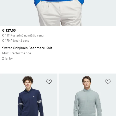
Current price
€ 127,50
€ 119 Posledná najnižšia cena
€ 170 Pôvodná cena
Sveter Originals Cashmere Knit
Muži Performance
2 farby
Pridať do zoznamu želaných polož
Pr