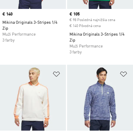
Price
€ 140
Current price
€ 105
€ 98 Posledná najnižšia cena
Mikina Originals 3-Stripes 1/4
€ 140 Pôvodná cena
Zip
Muži Performance
Mikina Originals 3-Stripes 1/4
3 farby
Zip
Muži Performance
3 farby
Pridať do zoznamu želaných polož
Pr