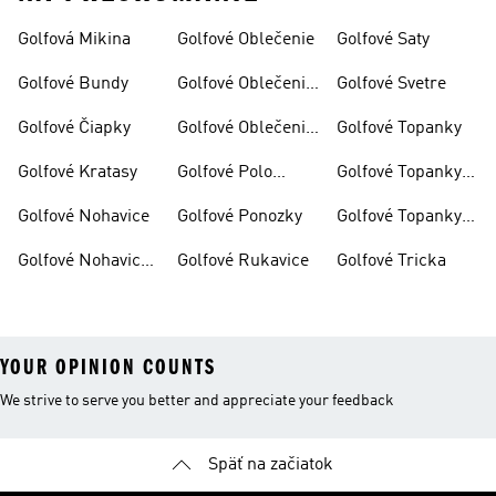
Golfová Mikina
Golfové Oblečenie
Golfové Saty
Golfové Bundy
Golfové Oblečenie
Golfové Svetre
Damske
Golfové Čiapky
Golfové Oblečenie
Golfové Topanky
Panske
Golfové Kratasy
Golfové Polo
Golfové Topanky
Tričko
Damske
Golfové Nohavice
Golfové Ponozky
Golfové Topanky
Panske
Golfové Nohavice
Golfové Rukavice
Golfové Tricka
Panske
YOUR OPINION COUNTS
We strive to serve you better and appreciate your feedback
Späť na začiatok