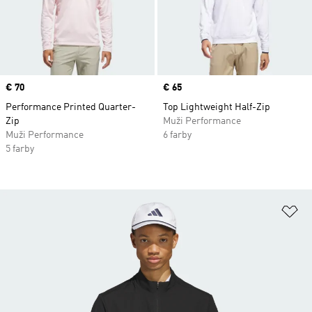
Price
€ 70
Price
€ 65
Performance Printed Quarter-
Top Lightweight Half-Zip
Zip
Muži Performance
Muži Performance
6 farby
5 farby
Pr