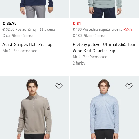
Current price
€ 35,75
Sale price
€ 81
€ 32,50 Posledná najnižšia cena
€ 180 Posledná najnižšia cena
-55%
Dis
€ 65 Pôvodná cena
€ 180 Pôvodná cena
Adi 3-Stripes Half-Zip Top
Pletený pulóver Ultimate365 Tour
Muži Performance
Wind Knit Quarter-Zip
Muži Performance
2 farby
Pridať do zoznamu želaných polož
Pr