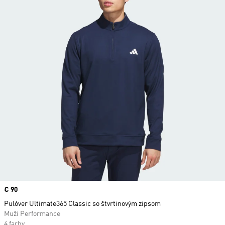
Price
€ 90
Pulóver Ultimate365 Classic so štvrtinovým zipsom
Muži Performance
4 farby