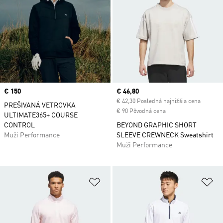
Price
€ 150
Current price
€ 46,80
€ 42,30 Posledná najnižšia cena
PREŠIVANÁ VETROVKA
€ 90 Pôvodná cena
ULTIMATE365+ COURSE
CONTROL
BEYOND GRAPHIC SHORT
Muži Performance
SLEEVE CREWNECK Sweatshirt
Muži Performance
Pridať do zoznamu želaných polož
Pr