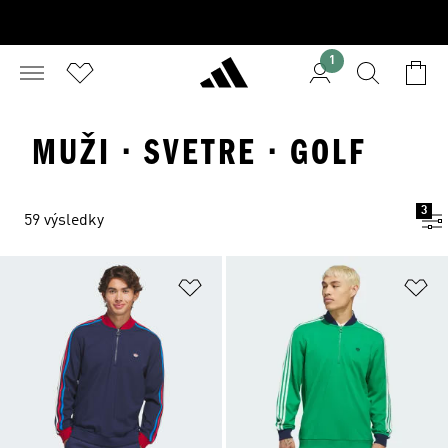
1
MUŽI · SVETRE · GOLF
3
59 výsledky
Pridať do zoznamu želaných polož
Pr