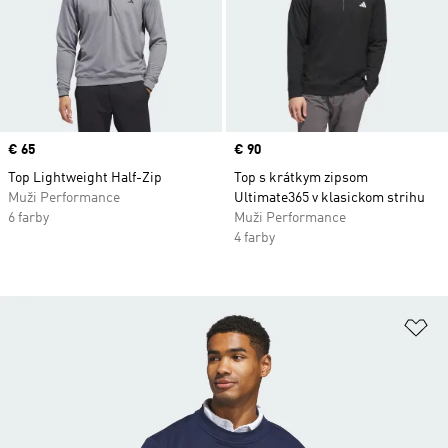
Price
€ 65
Price
€ 90
Top Lightweight Half-Zip
Top s krátkym zipsom
Muži Performance
Ultimate365 v klasickom strihu
6 farby
Muži Performance
4 farby
Pr