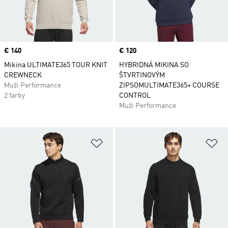
Price
€ 140
Price
€ 120
Mikina ULTIMATE365 TOUR KNIT
HYBRIDNÁ MIKINA SO
CREWNECK
ŠTVRTINOVÝM
Muži Performance
ZIPSOMULTIMATE365+ COURSE
2 farby
CONTROL
Muži Performance
Pridať do zoznamu želaných polož
Pr