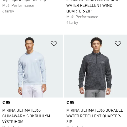
Top Lightweight Half-Zip
Mikina ULTIMATE365 DURABLE
Muži Performance
WATER REPELLENT WIND
6 farby
QUARTER-ZIP
Muži Performance
4 farby
Pridať do zoznamu želaných polož
Pr
Price
€ 85
Price
€ 85
MIKINA ULTIMATE365
MIKINA ULTIMATE365 DURABLE
CLIMAWARM S OKRÚHLYM
WATER REPELLENT QUARTER-
VÝSTRIHOM
ZIP