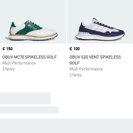
Price
€ 150
Price
€ 100
OBUV MC70 SPIKELESS GOLF
OBUV S2G VENT SPIKELESS
Muži Performance
GOLF
3 farby
Muži Performance
2 farby