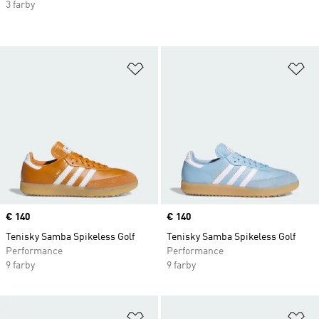
3 farby
Pridať do zoznamu želaných polož
Pr
Price
€ 140
Price
€ 140
Tenisky Samba Spikeless Golf
Tenisky Samba Spikeless Golf
Performance
Performance
9 farby
9 farby
Pridať do zoznamu želaných polož
Pr