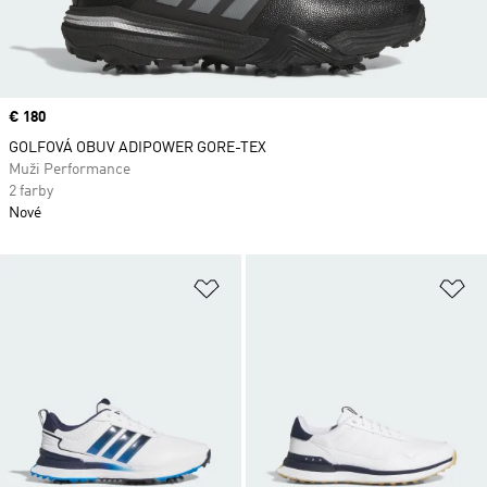
Price
€ 180
GOLFOVÁ OBUV ADIPOWER GORE-TEX
Muži Performance
2 farby
Nové
Pridať do zoznamu želaných polož
Pr