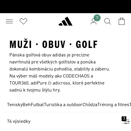
1
MUŽI · OBUV · GOLF
Pánska golfová obuv adidas je precízne
navrhnutá pre všetkých golfistov a ponúka
dokonalú kombináciu pohodlia, stability a záberu.
Na výber máš modely ako CODECHAOS a
TOUR360, adiPure či adicross, ktoré perfektne
sadnú k tvojmu štýlu hry.
Tenisky
Beh
Futbal
Turistika a outdoor
Chôdza
Tréning a fitnes
3
74 výsledky