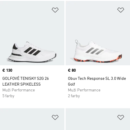
Pridať do zoznamu želaných polož
Pr
Price
€ 130
Price
€ 80
GOLFOVÉ TENISKY S2G 26
Obuv Tech Response SL 3.0 Wide
LEATHER SPIKELESS
Golf
Muži Performance
Muži Performance
5 farby
2 farby
Pridať do zoznamu želaných polož
Pr