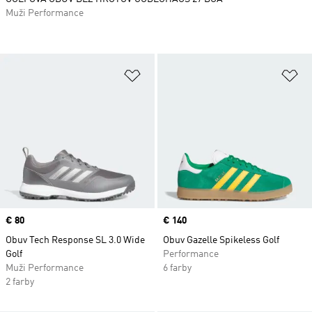
Muži Performance
Pridať do zoznamu želaných polož
Pr
Price
€ 80
Price
€ 140
Obuv Tech Response SL 3.0 Wide
Obuv Gazelle Spikeless Golf
Golf
Performance
Muži Performance
6 farby
2 farby