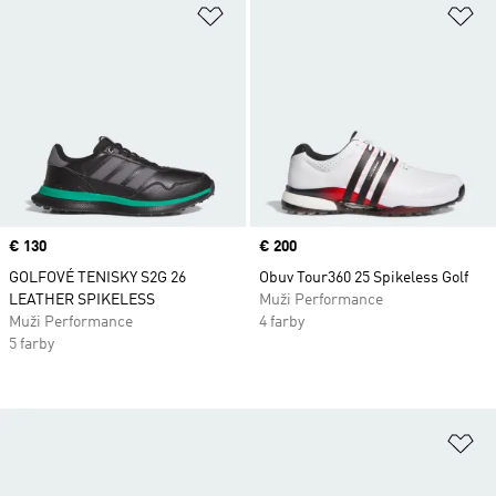
Pridať do zoznamu želaných polož
Pr
Price
€ 130
Price
€ 200
GOLFOVÉ TENISKY S2G 26
Obuv Tour360 25 Spikeless Golf
LEATHER SPIKELESS
Muži Performance
Muži Performance
4 farby
5 farby
Pr