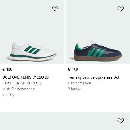
Pridať do zoznamu želaných polož
Pr
Price
€ 130
Price
€ 140
GOLFOVÉ TENISKY S2G 26
Tenisky Samba Spikeless Golf
LEATHER SPIKELESS
Performance
Muži Performance
9 farby
5 farby
Pr