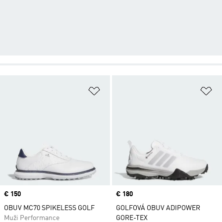
Pridať do zoznamu želaných polož
Pr
Price
€ 150
Price
€ 180
OBUV MC70 SPIKELESS GOLF
GOLFOVÁ OBUV ADIPOWER
Muži Performance
GORE-TEX