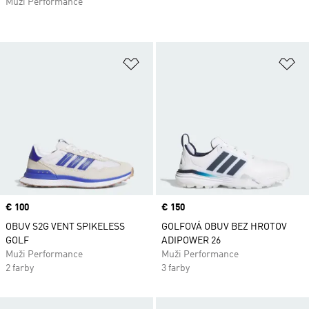
Muži Performance
Pridať do zoznamu želaných polož
Pr
Price
€ 100
Price
€ 150
OBUV S2G VENT SPIKELESS
GOLFOVÁ OBUV BEZ HROTOV
GOLF
ADIPOWER 26
Muži Performance
Muži Performance
2 farby
3 farby