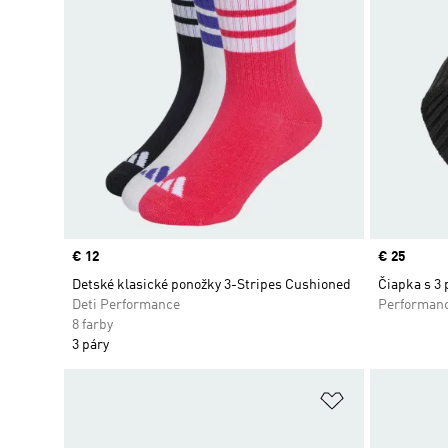
Price
€ 12
Price
€ 25
Detské klasické ponožky 3-Stripes Cushioned
Čiapka s 3
Deti Performance
Performan
8 farby
3 páry
Pridať do zoz