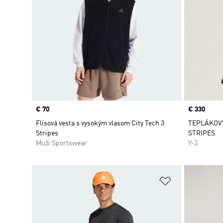
Price
€ 70
Price
€ 330
Flísová vesta s vysokým vlasom City Tech 3
TEPLÁKOVÝ
Stripes
STRIPES
Muži Sportswear
Y-3
Pridať do zoz