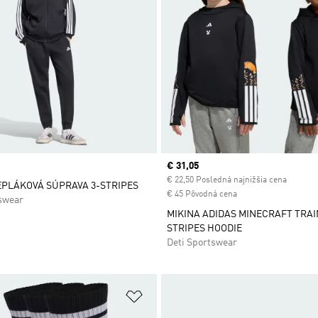
Current price
€ 31,05
€ 22,50 Posledná najnižšia cena
EPLÁKOVÁ SÚPRAVA 3-STRIPES
€ 45 Pôvodná cena
swear
MIKINA ADIDAS MINECRAFT TRAI
STRIPES HOODIE
Deti Sportswear
namu želaných položiek
Pridať do zoznamu želaných položi