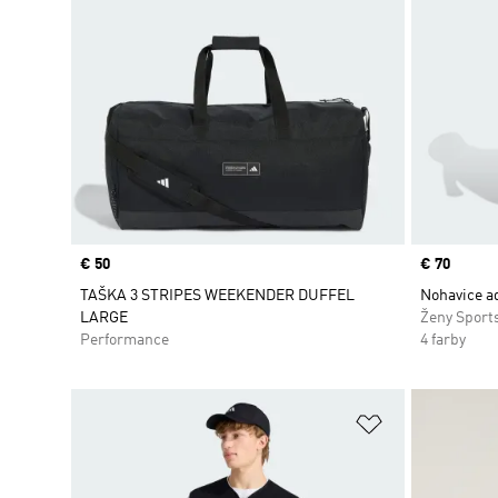
Price
€ 50
Price
€ 70
TAŠKA 3 STRIPES WEEKENDER DUFFEL
Nohavice a
LARGE
Ženy Sport
Performance
4 farby
Pridať do zoz