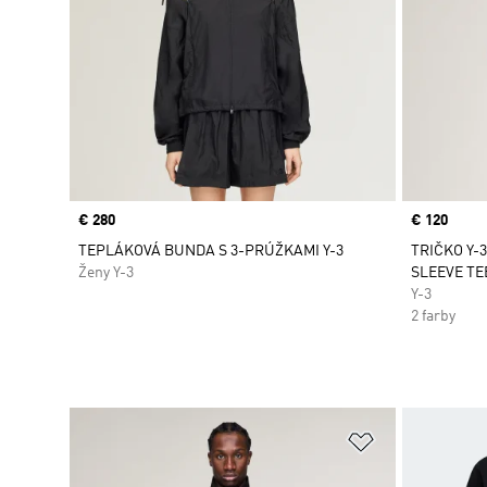
Price
€ 280
Price
€ 120
TEPLÁKOVÁ BUNDA S 3-PRÚŽKAMI Y-3
TRIČKO Y-
Ženy Y-3
SLEEVE TE
Y-3
2 farby
Pridať do zoz