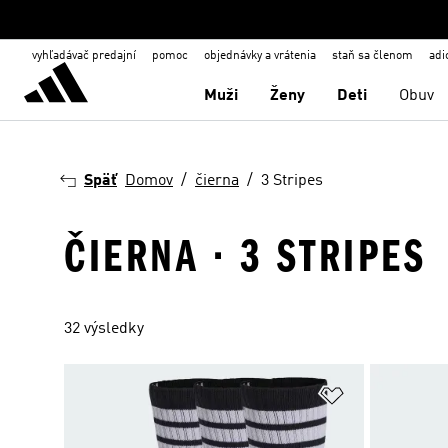
vyhľadávač predajní
pomoc
objednávky a vrátenia
staň sa členom
adi
Muži
Ženy
Deti
Obuv
Späť
Domov
čierna
3 Stripes
ČIERNA · 3 STRIPES
32 výsledky
Pridať do zoz