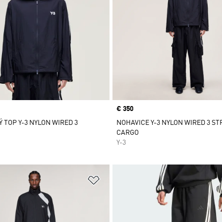
Price
€ 350
 TOP Y-3 NYLON WIRED 3
NOHAVICE Y-3 NYLON WIRED 3 ST
CARGO
Y-3
namu želaných položiek
Pridať do zoznamu želaných položi