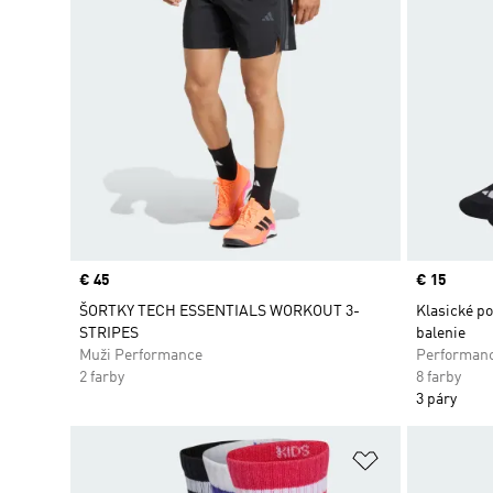
Price
€ 45
Price
€ 15
ŠORTKY TECH ESSENTIALS WORKOUT 3-
Klasické po
STRIPES
balenie
Muži Performance
Performan
2 farby
8 farby
3 páry
Pridať do zoz