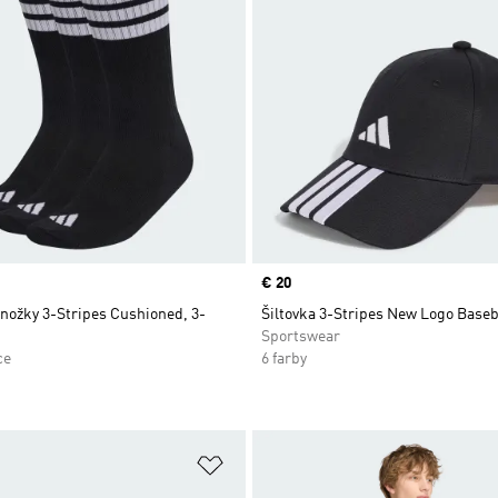
Price
€ 20
nožky 3-Stripes Cushioned, 3-
Šiltovka 3-Stripes New Logo Baseb
Sportswear
ce
6 farby
namu želaných položiek
Pridať do zoznamu želaných položi