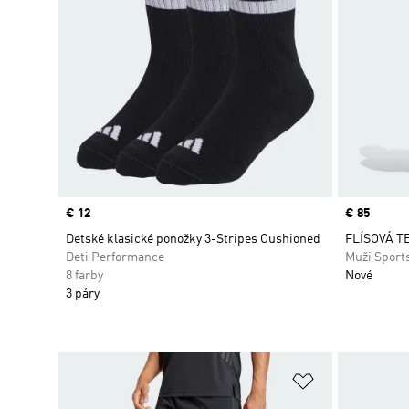
Price
€ 12
Price
€ 85
Detské klasické ponožky 3-Stripes Cushioned
FLÍSOVÁ T
Deti Performance
Muži Sport
8 farby
Nové
3 páry
Pridať do zoz