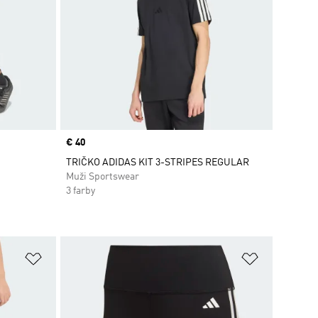
Price
€ 40
TRIČKO ADIDAS KIT 3-STRIPES REGULAR
Muži Sportswear
3 farby
ek
Pridať do zoznamu želaných položiek
Pridať do 