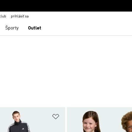
club
prihlásiť sa
Športy
Outlet
namu želaných položiek
Pridať do zoznamu želaných položi