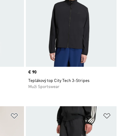
Price
€ 90
Teplákový top City Tech 3-Stripes
Muži Sportswear
ek
Pridať do zoznamu želaných položiek
Pridať do 