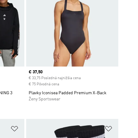
Current price
€ 37,50
€ 33,75 Posledná najnižšia cena
€ 75 Pôvodná cena
NING 3
Plavky Iconisea Padded Premium X-Back
Ženy Sportswear
ek
Pridať do zoznamu želaných položiek
Pridať do 