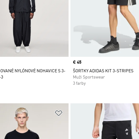
Price
€ 45
VANÉ NYLÓNOVÉ NOHAVICE S 3-
ŠORTKY ADIDAS KIT 3-STRIPES
-3
Muži Sportswear
3 farby
namu želaných položiek
Pridať do zoznamu želaných položi