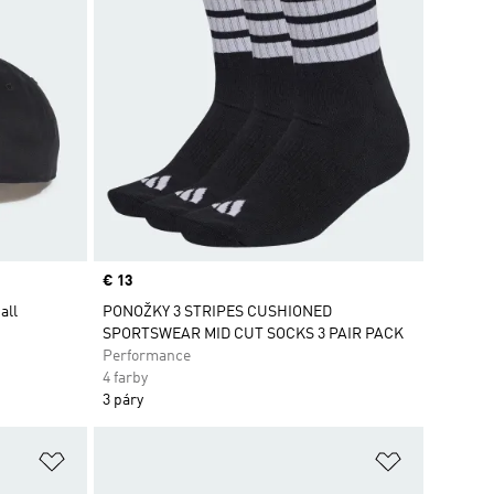
Price
€ 13
all
PONOŽKY 3 STRIPES CUSHIONED
SPORTSWEAR MID CUT SOCKS 3 PAIR PACK
Performance
4 farby
3 páry
ek
Pridať do zoznamu želaných položiek
Pridať do 