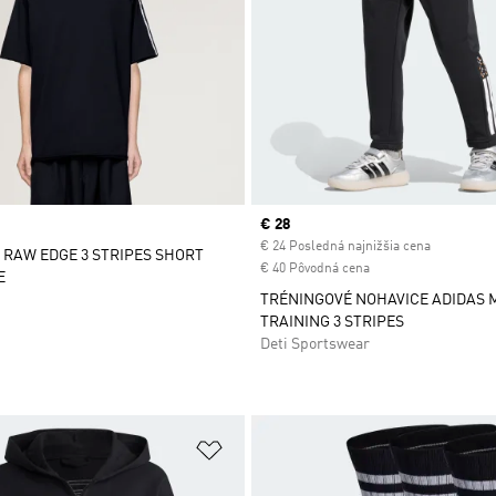
Current price
€ 28
€ 24 Posledná najnižšia cena
3 RAW EDGE 3 STRIPES SHORT
€ 40 Pôvodná cena
E
TRÉNINGOVÉ NOHAVICE ADIDAS 
TRAINING 3 STRIPES
Deti Sportswear
namu želaných položiek
Pridať do zoznamu želaných položi