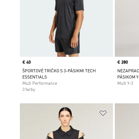
Price
€ 40
Price
€ 280
ŠPORTOVÉ TRIČKO S 3-PÁSIKMI TECH
NEZAPRACO
ESSENTIALS
PÁSIKOM Y
Muži Performance
Muži Y-3
3 farby
Pridať do zoz