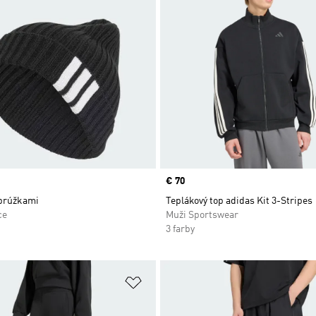
Price
€ 70
 prúžkami
Teplákový top adidas Kit 3-Stripes
ce
Muži Sportswear
3 farby
namu želaných položiek
Pridať do zoznamu želaných položi