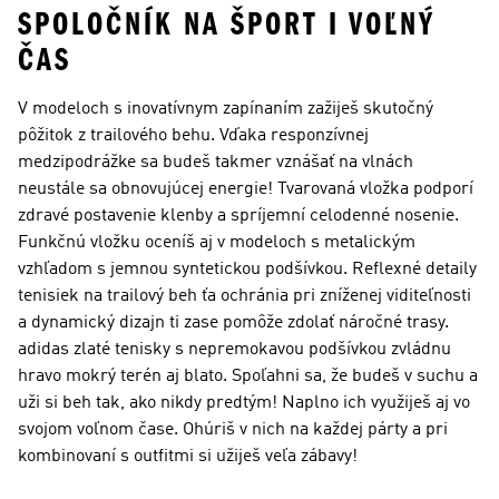
SPOLOČNÍK NA ŠPORT I VOĽNÝ
ČAS
V modeloch s inovatívnym zapínaním zažiješ skutočný
pôžitok z trailového behu. Vďaka responzívnej
medzipodrážke sa budeš takmer vznášať na vlnách
neustále sa obnovujúcej energie! Tvarovaná vložka podporí
zdravé postavenie klenby a spríjemní celodenné nosenie.
Funkčnú vložku oceníš aj v modeloch s metalickým
vzhľadom s jemnou syntetickou podšívkou. Reflexné detaily
tenisiek na trailový beh ťa ochránia pri zníženej viditeľnosti
a dynamický dizajn ti zase pomôže zdolať náročné trasy.
adidas zlaté tenisky s nepremokavou podšívkou zvládnu
hravo mokrý terén aj blato. Spoľahni sa, že budeš v suchu a
uži si beh tak, ako nikdy predtým! Naplno ich využiješ aj vo
svojom voľnom čase. Ohúriš v nich na každej párty a pri
kombinovaní s outfitmi si užiješ veľa zábavy!