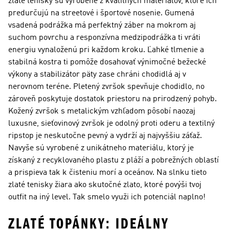
zlaté tenisky sú vyrobené z kvalitných materiálov, ktoré ich
predurčujú na streetové i športové nosenie. Gumená
vsadená podrážka má perfektný záber na mokrom aj
suchom povrchu a responzívna medzipodrážka ti vráti
energiu vynaloženú pri každom kroku. Ľahké tlmenie a
stabilná kostra ti pomôže dosahovať výnimočné bežecké
výkony a stabilizátor päty zase chráni chodidlá aj v
nerovnom teréne. Pletený zvršok spevňuje chodidlo, no
zároveň poskytuje dostatok priestoru na prirodzený pohyb.
Kožený zvršok s metalickým vzhľadom pôsobí naozaj
luxusne, sieťovinový zvršok je odolný proti oderu a textilný
ripstop je neskutočne pevný a vydrží aj najvyššiu záťaž.
Navyše sú vyrobené z unikátneho materiálu, ktorý je
získaný z recyklovaného plastu z pláží a pobrežných oblastí
a prispieva tak k čisteniu morí a oceánov. Na slnku tieto
zlaté tenisky žiara ako skutočné zlato, ktoré povýši tvoj
outfit na iný level. Tak smelo využi ich potenciál naplno!
ZLATÉ TOPÁNKY: IDEÁLNY