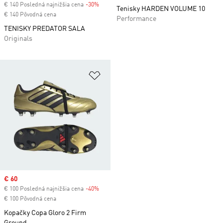
€ 140 Posledná najnižšia cena
-30%
Discount
Tenisky HARDEN VOLUME 10
€ 140 Pôvodná cena
Performance
TENISKY PREDATOR SALA
Originals
Pridať do zoznamu želaných polož
Sale price
€ 60
€ 100 Posledná najnižšia cena
-40%
Discount
€ 100 Pôvodná cena
Kopačky Copa Gloro 2 Firm