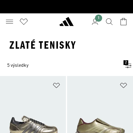
1
ZLATÉ TENISKY
2
5 výsledky
Pridať do zoznamu želaných polož
Pr