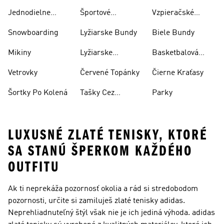
Jednodielne
Športové
Vzpieračské
Plavky
Oblečenie
Topánky
Snowboarding
Lyžiarske Bundy
Biele Bundy
Mikiny
Lyžiarske
Basketbalová
Nohavice
Obuv
Vetrovky
Červené Topánky
Čierne Kraťasy
Šortky Po Kolená
Tašky Cez
Parky
Rameno
LUXUSNÉ ZLATÉ TENISKY, KTORÉ
SA STANÚ ŠPERKOM KAŽDÉHO
OUTFITU
Ak ti neprekáža pozornosť okolia a rád si stredobodom
pozornosti, určite si zamiluješ zlaté tenisky adidas.
Neprehliadnuteľný štýl však nie je ich jediná výhoda. adidas