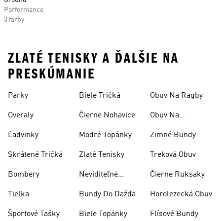
Ground
Performance
3 farby
ZLATÉ TENISKY A ĎALŠIE NA
PRESKÚMANIE
Parky
Biele Tričká
Obuv Na Ragby
Overaly
Čierne Nohavice
Obuv Na
Skateboarding
Ľadvinky
Modré Topánky
Zimné Bundy
Skrátené Tričká
Zlaté Tenisky
Treková Obuv
Bombery
Neviditeľné
Čierne Ruksaky
Ponožky
Tielka
Bundy Do Dažďa
Horolezecká Obuv
Športové Tašky
Biele Topánky
Flísové Bundy