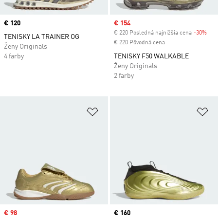
Price
€ 120
Sale price
€ 154
€ 220 Posledná najnižšia cena
-30%
Dis
TENISKY LA TRAINER OG
€ 220 Pôvodná cena
Ženy Originals
4 farby
TENISKY F50 WALKABLE
Ženy Originals
2 farby
Pridať do zoznamu želaných polož
Pr
Sale price
€ 98
Price
€ 160