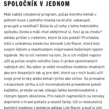
SPOLOČNÍK V JEDNOM
Máš nabitý celodenný program, počas ktorého beháš v
jednom kuse z jedného miesta na druhé, vybavuješ,
pracuješ a nestíhaš? Bolia ťa už nohy z tohto hektického
spôsobu života a máš chuť oddýchnuť si, hoci aj za chodu?
adidas prišiel s riešením, ktoré ťa isto poteší! Prichádza
totiž s unikátnou kolekciou tenisiek Lite Racer, ktoré boli
svojim štýlom a vlastnosťami inšpirované bežeckým typom
topánok. No to nič nemení na tom, že si ich môžeš naplno
užiť aj počas svojho voľného času či práve spomínaných
nabitých dní. Na výber je veľké množštvo modelov vhodných
ako pre dospelých tak aj pre deti, ktoré sa v nich budú učiť
svoje prvé kroky alebo behať rýchlo ako víchor. Sú prevažne
v klasickom strihu a ich minimalistické prevedenie poteší
každého, pretože sa tak stávajú ľahko kombinovateľné s
rôznym typom oblečenia. Pre našich najmenších sú tenisky
doplnené o hravé potlače a veselé farby. Uži si neskutočný
komfort modelov z kolekcie adidas Lite Racer a buď si istý,