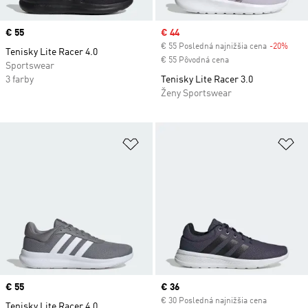
Price
€ 55
Sale price
€ 44
€ 55 Posledná najnižšia cena
-20%
Disc
Tenisky Lite Racer 4.0
€ 55 Pôvodná cena
Sportswear
3 farby
Tenisky Lite Racer 3.0
Ženy Sportswear
Pridať do zoznamu želaných polož
Pr
Price
€ 55
Current price
€ 36
€ 30 Posledná najnižšia cena
Tenisky Lite Racer 4.0