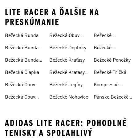
LITE RACER A ĎALŠIE NA
PRESKÚMANIE
Bežecká Bunda
Bežecká Obuv
Bežecké
Panska
Oblečenie
Bežecká Bunda
Bežecké Doplnky
Bežecké
Dámska
Oblečenie
Bežecká Bunda
Bežecké Kraťasy
Bežecké Ponožky
Dámske
Pánska
Bežecká Čiapka
Bežecké Kratasy
Bežecké Tričká
Dámske
Bežecká Obuv
Bežecké Legíny
Kompresné
Legíny
Bežecká Obuv
Bežecké Nohavice
Pánske Bežecké
Dámska
Nohavice
ADIDAS LITE RACER: POHODLNÉ
TENISKY A SPOĽAHLIVÝ