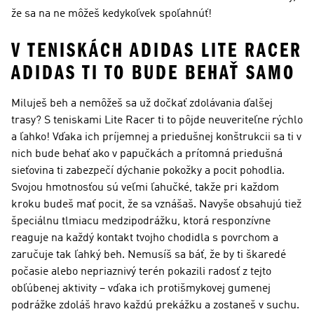
že sa na ne môžeš kedykoľvek spoľahnúť!
V TENISKÁCH ADIDAS LITE RACER
ADIDAS TI TO BUDE BEHAŤ SAMO
Miluješ beh a nemôžeš sa už dočkať zdolávania ďalšej
trasy? S teniskami Lite Racer ti to pôjde neuveriteľne rýchlo
a ľahko! Vďaka ich príjemnej a priedušnej konštrukcii sa ti v
nich bude behať ako v papučkách a prítomná priedušná
sieťovina ti zabezpečí dýchanie pokožky a pocit pohodlia.
Svojou hmotnosťou sú veľmi ľahučké, takže pri každom
kroku budeš mať pocit, že sa vznášaš. Navyše obsahujú tiež
špeciálnu tlmiacu medzipodrážku, ktorá responzívne
reaguje na každý kontakt tvojho chodidla s povrchom a
zaručuje tak ľahký beh. Nemusíš sa báť, že by ti škaredé
počasie alebo nepriaznivý terén pokazili radosť z tejto
obľúbenej aktivity – vďaka ich protišmykovej gumenej
podrážke zdoláš hravo každú prekážku a zostaneš v suchu.