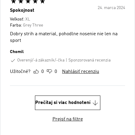
24. marca 2024
Spokojnost
Veľkosť:
XL
Farba:
Grey Three
Dobry strih a material, pohodlne nosenie nie len na
sport
Chomil
Overený/-á zákazník/-čka
Sponzorovaná recenzia
Užitočné?
0
0
Nahlásiť recenziu
Prečítaj si viac hodnotení
Prejsť na filtre