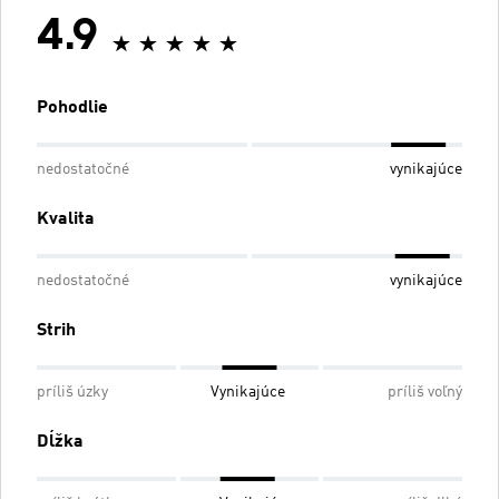
4.9
Pohodlie
nedostatočné
vynikajúce
Kvalita
nedostatočné
vynikajúce
Strih
príliš úzky
Vynikajúce
príliš voľný
Dĺžka