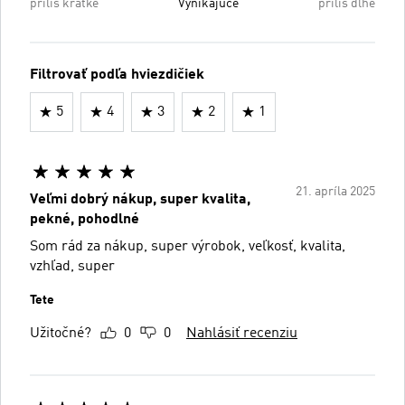
príliš krátke
Vynikajúce
príliš dlhé
Filtrovať podľa hviezdičiek
5
4
3
2
1
21. apríla 2025
Veľmi dobrý nákup, super kvalita,
pekné, pohodlné
Som rád za nákup, super výrobok, veľkosť, kvalita,
vzhľad, super
Tete
Užitočné?
0
0
Nahlásiť recenziu