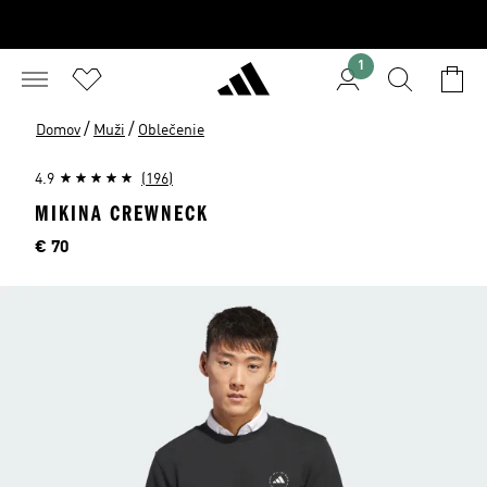
1
/
/
Domov
Muži
Oblečenie
4.9
(196)
MIKINA CREWNECK
Cena
€ 70