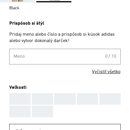
Black
Prispôsob si štýl
Pridaj meno alebo číslo a prispôsob si kúsok adidas
alebo vytvor dokonalý darček!
Meno
0 / 10
Vyčistiť všetko
Veľkosti
AAA
AAA
AAA
AAA
AAA
AAA
AAA