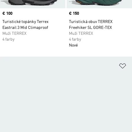
Price
€ 100
Price
€ 150
Turistické topánky Terrex
Turistická obuv TERREX
Eastrail 3 Mid Climaproof
Freehiker SL GORE-TEX
Muži TERREX
Muži TERREX
4 farby
4 farby
Nové
Pr