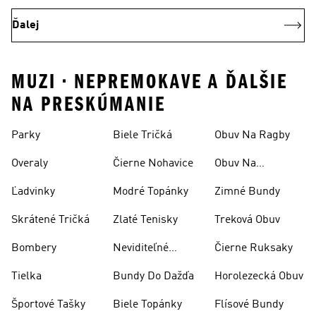
Ďalej
MUZI • NEPREMOKAVE A ĎALŠIE
NA PRESKÚMANIE
Parky
Biele Tričká
Obuv Na Ragby
Overaly
Čierne Nohavice
Obuv Na
Skateboarding
Ľadvinky
Modré Topánky
Zimné Bundy
Skrátené Tričká
Zlaté Tenisky
Treková Obuv
Bombery
Neviditeľné
Čierne Ruksaky
Ponožky
Tielka
Bundy Do Dažďa
Horolezecká Obuv
Športové Tašky
Biele Topánky
Flísové Bundy