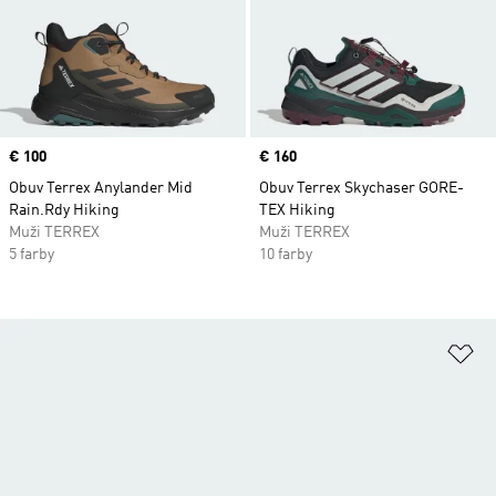
Price
€ 100
Price
€ 160
Obuv Terrex Anylander Mid
Obuv Terrex Skychaser GORE-
Rain.Rdy Hiking
TEX Hiking
Muži TERREX
Muži TERREX
5 farby
10 farby
Pr