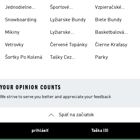
Jednodielne
Športové
Vzpieračské
Plavky
Oblečenie
Topánky
Snowboarding
Lyžiarske Bundy
Biele Bundy
Mikiny
Lyžiarske
Basketbalová
Nohavice
Obuv
Vetrovky
Červené Topánky
Čierne Kraťasy
Šortky Po Kolená
Tašky Cez
Parky
Rameno
YOUR OPINION COUNTS
We strive to serve you better and appreciate your feedback
Späť na začiatok
prihlásiť
Taška (0)