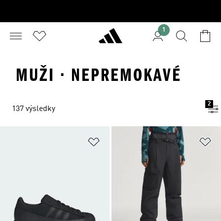
1
MUŽI · NEPREMOKAVÉ
2
137 výsledky
Pridať do zoznamu želaných polož
Pr