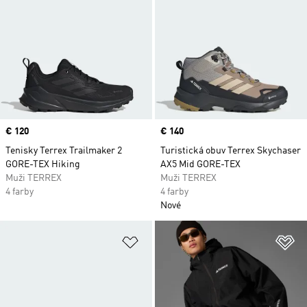
Price
€ 120
Price
€ 140
Tenisky Terrex Trailmaker 2
Turistická obuv Terrex Skychaser
GORE-TEX Hiking
AX5 Mid GORE-TEX
Muži TERREX
Muži TERREX
4 farby
4 farby
Nové
Pridať do zoznamu želaných polož
Pr