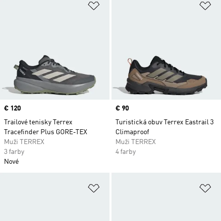
Pridať do zoznamu želaných polož
Pr
Price
€ 120
Price
€ 90
Trailové tenisky Terrex
Turistická obuv Terrex Eastrail 3
Tracefinder Plus GORE-TEX
Climaproof
Muži TERREX
Muži TERREX
3 farby
4 farby
Nové
Pridať do zoznamu želaných polož
Pr