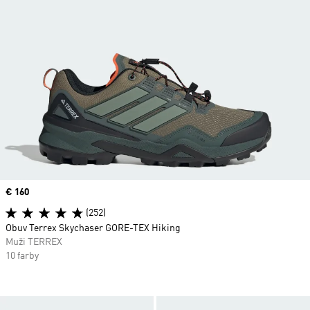
Price
€ 160
(252)
Obuv Terrex Skychaser GORE-TEX Hiking
Muži TERREX
10 farby