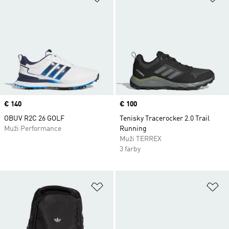
Price
€ 140
Price
€ 100
OBUV R2C 26 GOLF
Tenisky Tracerocker 2.0 Trail
Muži Performance
Running
Muži TERREX
3 farby
Pridať do zoznamu želaných polož
Pr