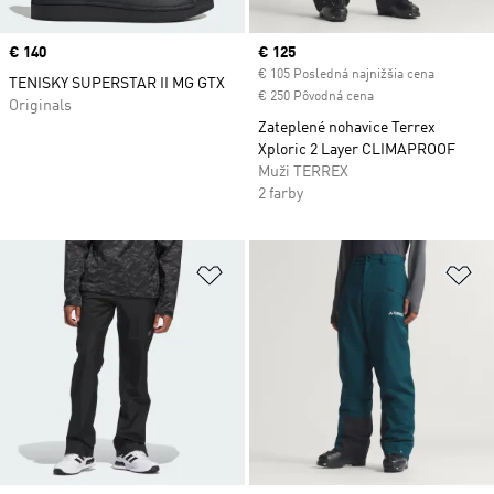
Price
€ 140
Current price
€ 125
€ 105 Posledná najnižšia cena
TENISKY SUPERSTAR II MG GTX
€ 250 Pôvodná cena
Originals
Zateplené nohavice Terrex
Xploric 2 Layer CLIMAPROOF
Muži TERREX
2 farby
Pridať do zoznamu želaných polož
Pr