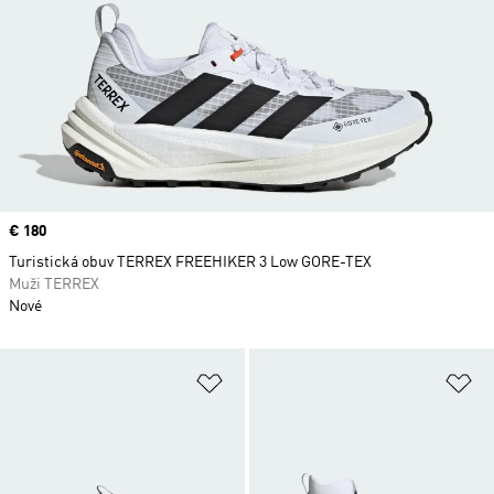
Price
€ 180
Turistická obuv TERREX FREEHIKER 3 Low GORE-TEX
Muži TERREX
Nové
Pridať do zoznamu želaných polož
Pr