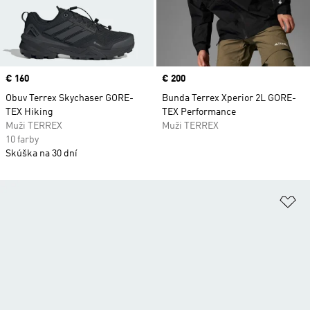
Price
€ 160
Price
€ 200
Obuv Terrex Skychaser GORE-
Bunda Terrex Xperior 2L GORE-
TEX Hiking
TEX Performance
Muži TERREX
Muži TERREX
10 farby
Skúška na 30 dní
Pr