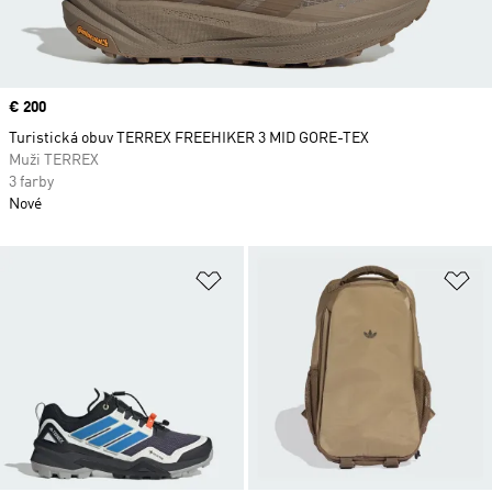
Price
€ 200
Turistická obuv TERREX FREEHIKER 3 MID GORE-TEX
Muži TERREX
3 farby
Nové
Pridať do zoznamu želaných polož
Pr