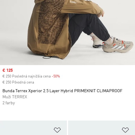
Sale price
€ 125
€ 250 Posledná najnižšia cena
-50%
Discount
€ 250 Pôvodná cena
Bunda Terrex Xperior 2.5 Layer Hybrid PRIMEKNIT CLIMAPROOF
Muži TERREX
2 farby
Pridať do zoznamu želaných polož
Pr