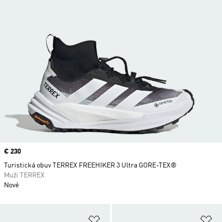
Price
€ 230
Turistická obuv TERREX FREEHIKER 3 Ultra GORE-TEX®
Muži TERREX
Nové
Pridať do zoznamu želaných polož
Pr