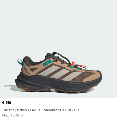
Price
€ 150
Turistická obuv TERREX Freehiker SL GORE-TEX
Muži TERREX