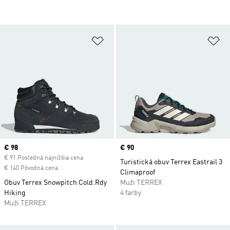
Pridať do zoznamu želaných polož
Pr
Current price
€ 98
Price
€ 90
€ 91 Posledná najnižšia cena
Turistická obuv Terrex Eastrail 3
€ 140 Pôvodná cena
Climaproof
Obuv Terrex Snowpitch Cold.Rdy
Muži TERREX
Hiking
4 farby
Muži TERREX