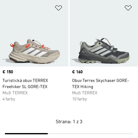
Pridať do zoznamu želaných polož
Pr
Price
€ 150
Price
€ 160
Turistická obuv TERREX
Obuv Terrex Skychaser GORE-
Freehiker SL GORE-TEX
TEX Hiking
Muži TERREX
Muži TERREX
4 farby
10 farby
Strana: 1 z 3