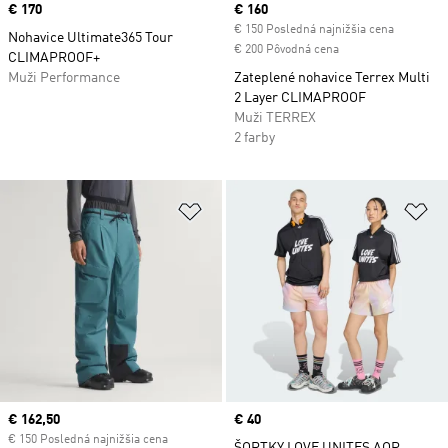
Price
€ 170
Current price
€ 160
€ 150 Posledná najnižšia cena
Nohavice Ultimate365 Tour
€ 200 Pôvodná cena
CLIMAPROOF+
Muži Performance
Zateplené nohavice Terrex Multi
2 Layer CLIMAPROOF
Muži TERREX
2 farby
Pridať do zoznamu želaných polož
Pr
Current price
€ 162,50
Price
€ 40
€ 150 Posledná najnižšia cena