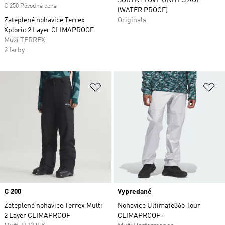
ŠORTKY LOVE UNITES AOP
€ 250 Pôvodná cena
(WATER PROOF)
Zateplené nohavice Terrex
Originals
Xploric 2 Layer CLIMAPROOF
Muži TERREX
2 farby
Pridať do zoznamu želaných polož
Pr
Price
€ 200
Vypredané
Zateplené nohavice Terrex Multi
Nohavice Ultimate365 Tour
2 Layer CLIMAPROOF
CLIMAPROOF+