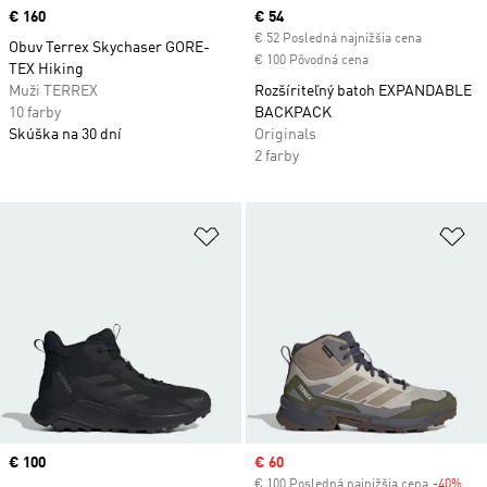
Price
€ 160
Current price
€ 54
€ 52 Posledná najnižšia cena
Obuv Terrex Skychaser GORE-
€ 100 Pôvodná cena
TEX Hiking
Muži TERREX
Rozšíriteľný batoh EXPANDABLE
10 farby
BACKPACK
Skúška na 30 dní
Originals
2 farby
Pridať do zoznamu želaných polož
Pr
Price
€ 100
Sale price
€ 60
€ 100 Posledná najnižšia cena
-40%
Dis