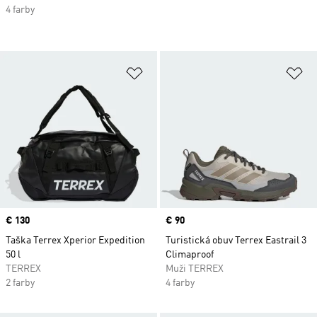
4 farby
Pridať do zoznamu želaných polož
Pr
Price
€ 130
Price
€ 90
Taška Terrex Xperior Expedition
Turistická obuv Terrex Eastrail 3
50 l
Climaproof
TERREX
Muži TERREX
2 farby
4 farby