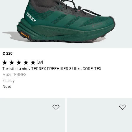
Price
€ 220
(39)
Turistická obuv TERREX FREEHIKER 3 Ultra GORE-TEX
Muži TERREX
2 farby
Nové
Pridať do zoznamu želaných polož
Pr