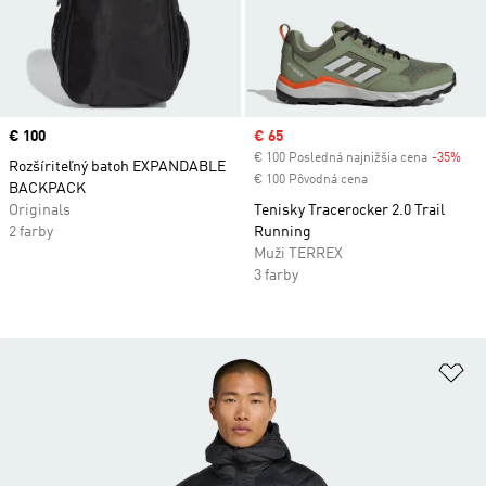
Price
€ 100
Sale price
€ 65
€ 100 Posledná najnižšia cena
-35%
Dis
Rozšíriteľný batoh EXPANDABLE
€ 100 Pôvodná cena
BACKPACK
Originals
Tenisky Tracerocker 2.0 Trail
2 farby
Running
Muži TERREX
3 farby
Pr