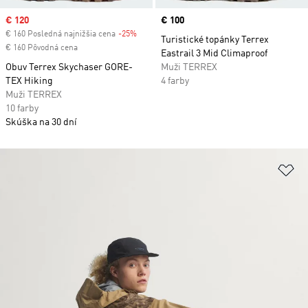
Sale price
€ 120
Price
€ 100
€ 160 Posledná najnižšia cena
-25%
Discount
Turistické topánky Terrex
€ 160 Pôvodná cena
Eastrail 3 Mid Climaproof
Obuv Terrex Skychaser GORE-
Muži TERREX
TEX Hiking
4 farby
Muži TERREX
10 farby
Skúška na 30 dní
Pr