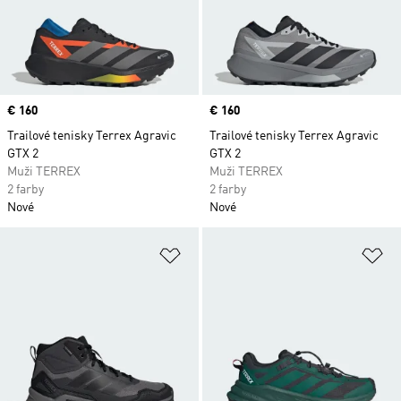
Price
€ 160
Price
€ 160
Trailové tenisky Terrex Agravic
Trailové tenisky Terrex Agravic
GTX 2
GTX 2
Muži TERREX
Muži TERREX
2 farby
2 farby
Nové
Nové
Pridať do zoznamu želaných polož
Pr