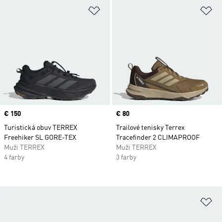
Pridať do zoznamu želaných polož
Pr
Price
€ 150
Price
€ 80
Turistická obuv TERREX
Trailové tenisky Terrex
Freehiker SL GORE-TEX
Tracefinder 2 CLIMAPROOF
Muži TERREX
Muži TERREX
4 farby
3 farby
Pr