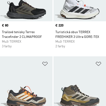
Price
€ 80
Price
€ 220
Trailové tenisky Terrex
Turistická obuv TERREX
Tracefinder 2 CLIMAPROOF
FREEHIKER 3 Ultra GORE-TEX
Muži TERREX
Muži TERREX
3 farby
2 farby
Pridať do zoznamu želaných polož
Pr