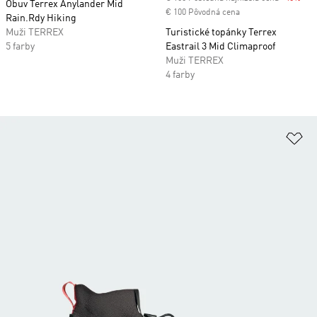
Obuv Terrex Anylander Mid
€ 100 Pôvodná cena
Rain.Rdy Hiking
Muži TERREX
Turistické topánky Terrex
5 farby
Eastrail 3 Mid Climaproof
Muži TERREX
4 farby
Pr