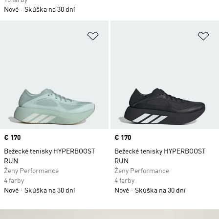
13 farby
Nové
Skúška na 30 dní
Pridať do zoznamu želaných polož
Pr
Price
€ 170
Price
€ 170
Bežecké tenisky HYPERBOOST
Bežecké tenisky HYPERBOOST
RUN
RUN
Ženy Performance
Ženy Performance
4 farby
4 farby
Nové
Skúška na 30 dní
Nové
Skúška na 30 dní