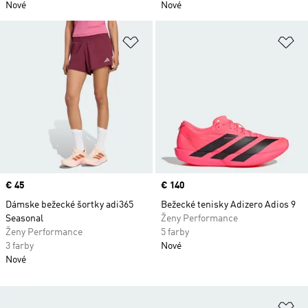
Nové
Nové
Pridať do zoznamu želaných polož
Pr
Price
€ 45
Price
€ 140
Dámske bežecké šortky adi365
Bežecké tenisky Adizero Adios 9
Seasonal
Ženy Performance
Ženy Performance
5 farby
3 farby
Nové
Nové
Pr