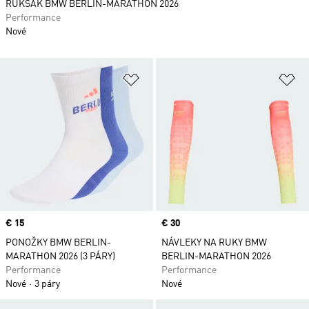
RUKSAK BMW BERLIN-MARATHON 2026
Performance
Nové
Pridať do zoznamu želaných polož
Pr
Price
€ 15
Price
€ 30
PONOŽKY BMW BERLIN-
NÁVLEKY NA RUKY BMW
MARATHON 2026 (3 PÁRY)
BERLIN-MARATHON 2026
Performance
Performance
Nové
3 páry
Nové