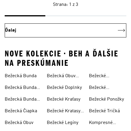
Strana: 1 z 3
Ďalej
NOVE KOLEKCIE • BEH A ĎALŠIE
NA PRESKÚMANIE
Bežecká Bunda
Bežecká Obuv
Bežecké
Panska
Oblečenie
Bežecká Bunda
Bežecké Doplnky
Bežecké
Dámska
Oblečenie
Bežecká Bunda
Bežecké Kraťasy
Bežecké Ponožky
Dámske
Pánska
Bežecká Čiapka
Bežecké Kratasy
Bežecké Tričká
Dámske
Bežecká Obuv
Bežecké Legíny
Kompresné
Legíny