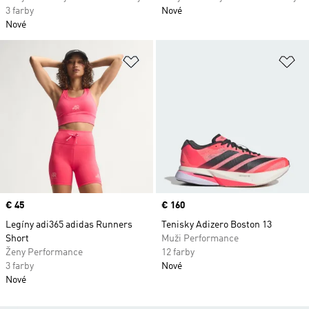
3 farby
Nové
Nové
Pridať do zoznamu želaných polož
Pr
Price
€ 45
Price
€ 160
Legíny adi365 adidas Runners
Tenisky Adizero Boston 13
Short
Muži Performance
Ženy Performance
12 farby
3 farby
Nové
Nové