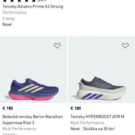
(249)
Tenisky Adizero Prime X3 Strung
Performance
5 farby
Nové
Pridať do zoznamu želaných polož
Pr
Price
€ 150
Price
€ 180
Bežecké tenisky Berlin Marathon
Tenisky HYPERBOOST ATR M
Supernova Rise 3
Muži Performance
Muži Performance
Nové
Skúška na 30 dní