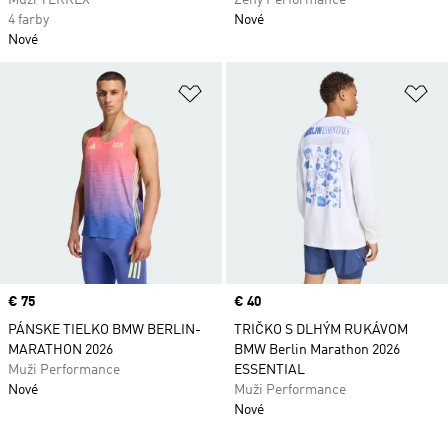
Muži TERREX
Ženy Performance
4 farby
Nové
Nové
Pridať do zoznamu želaných polož
Pr
Price
€ 75
Price
€ 40
PÁNSKE TIELKO BMW BERLIN-
TRIČKO S DLHÝM RUKÁVOM
MARATHON 2026
BMW Berlin Marathon 2026
Muži Performance
ESSENTIAL
Nové
Muži Performance
Nové