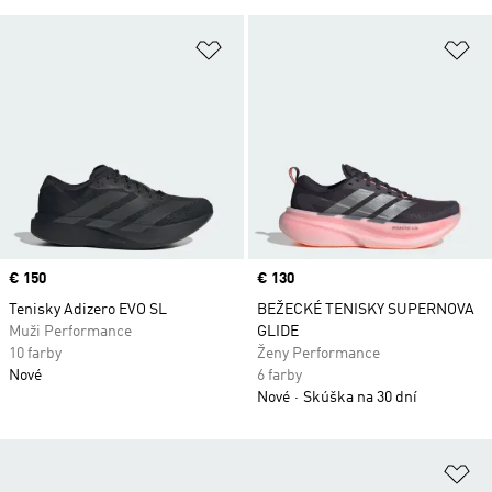
Pridať do zoznamu želaných polož
Pr
Price
€ 150
Price
€ 130
Tenisky Adizero EVO SL
BEŽECKÉ TENISKY SUPERNOVA
Muži Performance
GLIDE
10 farby
Ženy Performance
Nové
6 farby
Nové
Skúška na 30 dní
Pr