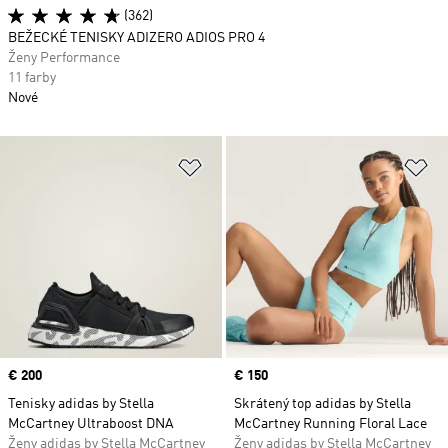
(362)
BEŽECKÉ TENISKY ADIZERO ADIOS PRO 4
Ženy Performance
11 farby
Nové
Pridať do zoznamu želaných polož
Pr
Price
€ 200
Price
€ 150
Tenisky adidas by Stella
Skrátený top adidas by Stella
McCartney Ultraboost DNA
McCartney Running Floral Lace
Ženy adidas by Stella McCartney
Ženy adidas by Stella McCartney