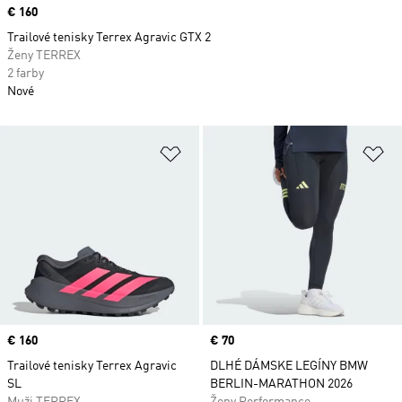
Price
€ 160
Trailové tenisky Terrex Agravic GTX 2
Ženy TERREX
2 farby
Nové
Pridať do zoznamu želaných polož
Pr
Price
€ 160
Price
€ 70
Trailové tenisky Terrex Agravic
DLHÉ DÁMSKE LEGÍNY BMW
SL
BERLIN-MARATHON 2026