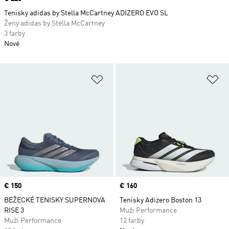
Tenisky adidas by Stella McCartney ADIZERO EVO SL
Ženy adidas by Stella McCartney
3 farby
Nové
Pridať do zoznamu želaných polož
Pr
Price
€ 150
Price
€ 160
BEŽECKÉ TENISKY SUPERNOVA
Tenisky Adizero Boston 13
RISE 3
Muži Performance
Muži Performance
12 farby