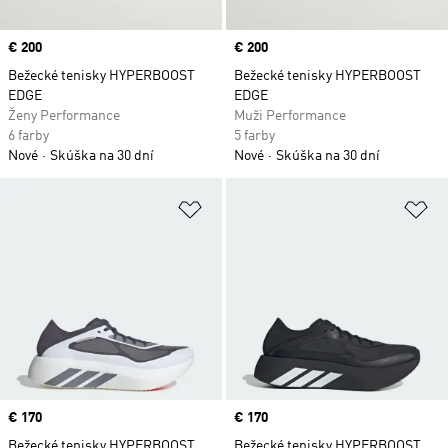
Price
€ 200
Price
€ 200
Bežecké tenisky HYPERBOOST
Bežecké tenisky HYPERBOOST
EDGE
EDGE
Ženy Performance
Muži Performance
6 farby
5 farby
Nové
Skúška na 30 dní
Nové
Skúška na 30 dní
Pridať do zoznamu želaných polož
Pr
Price
€ 170
Price
€ 170
Bežecké tenisky HYPERBOOST
Bežecké tenisky HYPERBOOST