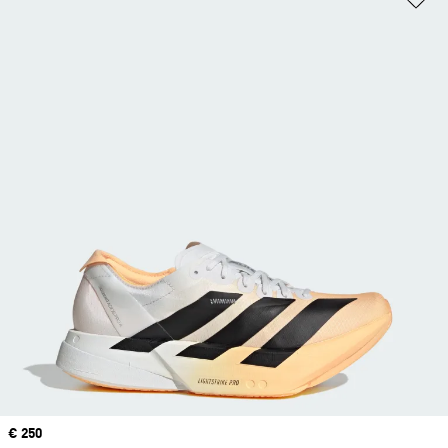
Price
€ 250