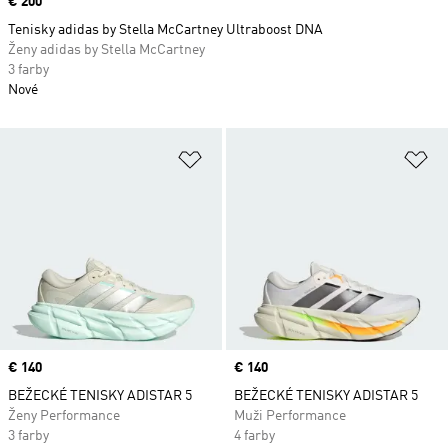
Price
€ 200
Tenisky adidas by Stella McCartney Ultraboost DNA
Ženy adidas by Stella McCartney
3 farby
Nové
Pridať do zoznamu želaných polož
Pr
Price
€ 140
Price
€ 140
BEŽECKÉ TENISKY ADISTAR 5
BEŽECKÉ TENISKY ADISTAR 5
Ženy Performance
Muži Performance
3 farby
4 farby