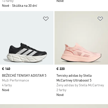
13 farby
Nové
Nové
Skúška na 30 dní
Pridať do zoznamu želaných polož
Pr
Price
€ 140
Price
€ 220
BEŽECKÉ TENISKY ADISTAR 5
Tenisky adidas by Stella
Muži Performance
McCartney Ultraboost 5
4 farby
Ženy adidas by Stella McCartney
Nové
2 farby
Nové