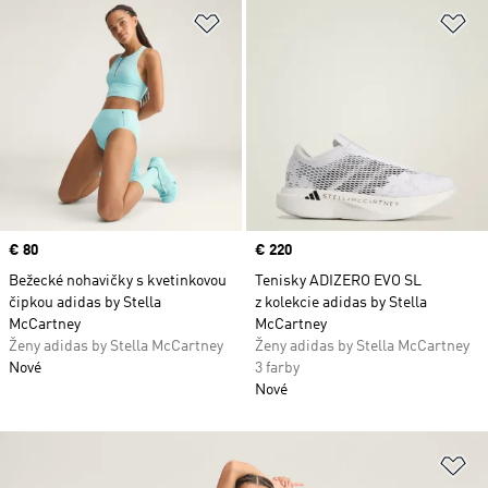
Pridať do zoznamu želaných polož
Pr
Price
€ 80
Price
€ 220
Bežecké nohavičky s kvetinkovou
Tenisky ADIZERO EVO SL
čipkou adidas by Stella
z kolekcie adidas by Stella
McCartney
McCartney
Ženy adidas by Stella McCartney
Ženy adidas by Stella McCartney
Nové
3 farby
Nové
Pr