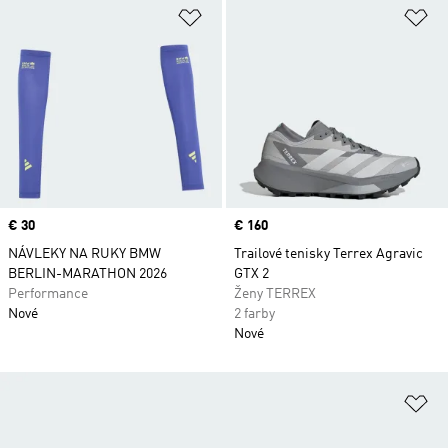
Pridať do zoznamu želaných polož
Pr
Price
€ 30
Price
€ 160
NÁVLEKY NA RUKY BMW
Trailové tenisky Terrex Agravic
BERLIN-MARATHON 2026
GTX 2
Performance
Ženy TERREX
Nové
2 farby
Nové
Pr