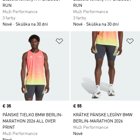
RUN
RUN
Muži Performance
Muži Performance
3 farby
3 farby
Nové
Skúška na 30 dní
Nové
Skúška na 30 dní
Pridať do zoznamu želaných polož
Pr
Price
€ 35
Price
€ 55
PÁNSKE TIELKO BMW BERLIN-
KRÁTKE PÁNSKE LEGÍNY BMW
MARATHON 2026 ALL OVER
BERLIN-MARATHON 2026
PRINT
Muži Performance
Muži Performance
Nové