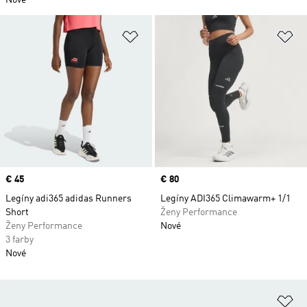
Nové
Pridať do zoznamu želaných polož
Pr
Price
€ 45
Price
€ 80
Legíny adi365 adidas Runners
Legíny ADI365 Climawarm+ 1/1
Short
Ženy Performance
Ženy Performance
Nové
3 farby
Nové
Pr