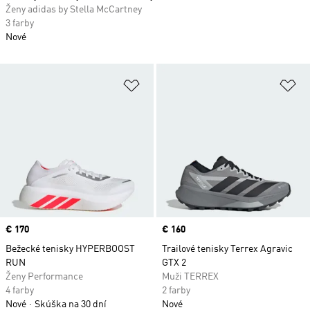
Ženy adidas by Stella McCartney
3 farby
Nové
Pridať do zoznamu želaných polož
Pr
Price
€ 170
Price
€ 160
Bežecké tenisky HYPERBOOST
Trailové tenisky Terrex Agravic
RUN
GTX 2
Ženy Performance
Muži TERREX
4 farby
2 farby
Nové
Skúška na 30 dní
Nové