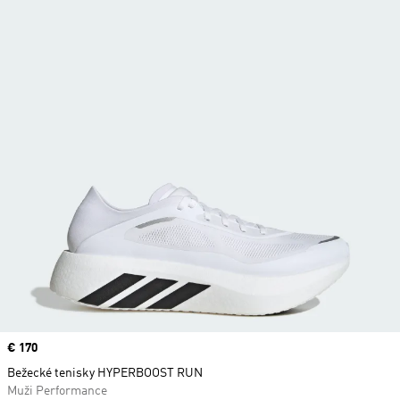
Price
€ 170
Bežecké tenisky HYPERBOOST RUN
Muži Performance