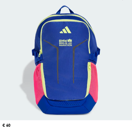
Price
€ 60