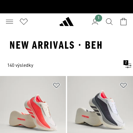
1
NEW ARRIVALS · BEH
2
140 výsledky
Pridať do zoznamu želaných polož
Pr