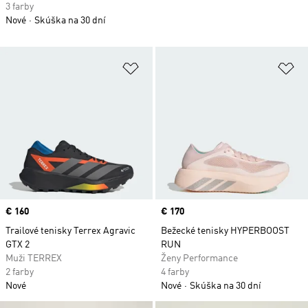
3 farby
Nové
Skúška na 30 dní
Pridať do zoznamu želaných polož
Pr
Price
€ 160
Price
€ 170
Trailové tenisky Terrex Agravic
Bežecké tenisky HYPERBOOST
GTX 2
RUN
Muži TERREX
Ženy Performance
2 farby
4 farby
Nové
Nové
Skúška na 30 dní