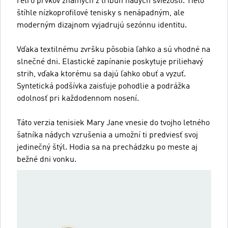
retro prvkov známych z tribún nádych sviežosti. Tieto
štíhle nízkoprofilové tenisky s nenápadným, ale
moderným dizajnom vyjadrujú sezónnu identitu.
Vďaka textilnému zvršku pôsobia ľahko a sú vhodné na
slnečné dni. Elastické zapínanie poskytuje priliehavý
strih, vďaka ktorému sa dajú ľahko obuť a vyzuť.
Syntetická podšívka zaisťuje pohodlie a podrážka
odolnosť pri každodennom nosení.
Táto verzia tenisiek Mary Jane vnesie do tvojho letného
šatníka nádych vzrušenia a umožní ti predviesť svoj
jedinečný štýl. Hodia sa na prechádzku po meste aj
bežné dni vonku.