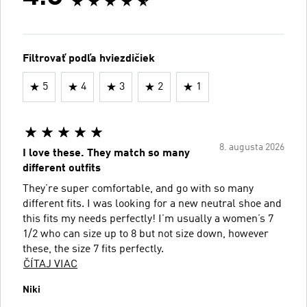
Filtrovať podľa hviezdičiek
5
4
3
2
1
8. augusta 2026
I love these. They match so many
different outfits
They’re super comfortable, and go with so many
different fits. I was looking for a new neutral shoe and
this fits my needs perfectly! I’m usually a women’s 7
1/2 who can size up to 8 but not size down, however
these, the size 7 fits perfectly.
ČÍTAJ VIAC
Niki