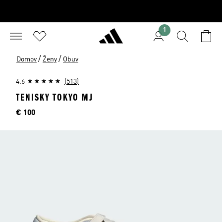
1
/
/
Domov
Ženy
Obuv
4.6
(513)
TENISKY TOKYO MJ
Cena
€ 100