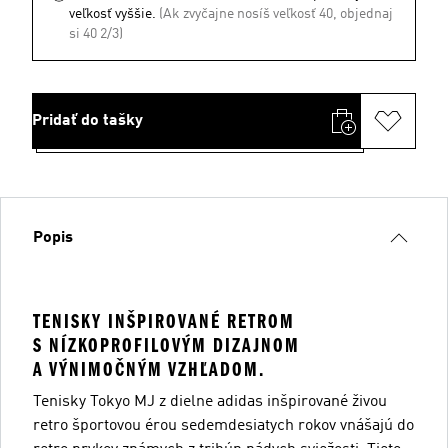
veľkosť vyššie.
(Ak zvyčajne nosíš veľkosť 40, objednaj
si 40 2/3)
Pridať do tašky
Popis
TENISKY INŠPIROVANÉ RETROM
S NÍZKOPROFILOVÝM DIZAJNOM
A VÝNIMOČNÝM VZHĽADOM.
Tenisky Tokyo MJ z dielne adidas inšpirované živou
retro športovou érou sedemdesiatych rokov vnášajú do