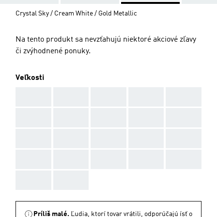
Crystal Sky / Cream White / Gold Metallic
Na tento produkt sa nevzťahujú niektoré akciové zľavy
či zvýhodnené ponuky.
Veľkosti
AAA
AAA
AAA
AAA
AAA
AAA
AAA
AAA
AAA
AAA
AAA
AAA
AAA
AAA
AAA
AAA
AAA
AAA
AAA
AAA
AAA
AAA
Príliš malé.
Ľudia, ktorí tovar vrátili, odporúčajú ísť o