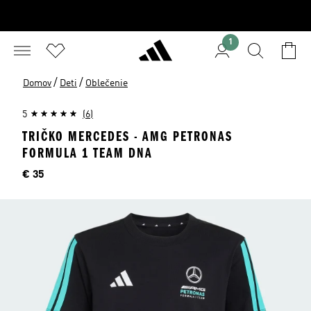
1
/
/
Domov
Deti
Oblečenie
5
(6)
TRIČKO MERCEDES - AMG PETRONAS
FORMULA 1 TEAM DNA
Cena
€ 35