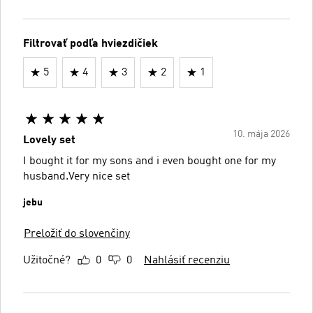
Filtrovať podľa hviezdičiek
5
4
3
2
1
10. mája 2026
Lovely set
I bought it for my sons and i even bought one for my
husband.Very nice set
jebu
Preložiť do slovenčiny
Užitočné?
0
0
Nahlásiť recenziu