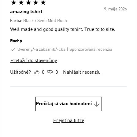
9. mája 2026
amazing tshirt
Farba:
Black / Semi Mint Rush
Well made and good quality tshirt. True to to size.
Rachp
Overený/-á zákazník/-čka
Sponzorovaná recenzia
Preložiť do slovenčiny
Užitočné?
0
0
Nahlásiť recenziu
Prečítaj si viac hodnotení
Prejsť na filtre