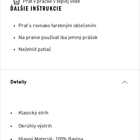
Prať v práčke v teplej vode
ĎALŠIE INŠTRUKCIE
Prať s rovnako farebným oblečením
Na pranie používať iba jemný prášok
Nežehliť potlač
Detaily
Klasický strih
Okrúhly výstrih
Hlavný Materiál: 100% Bavlna