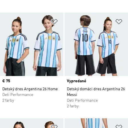
Pridať do zoznamu želaných polož
Pr
Price
€ 75
Vypredané
Detský dres Argentina 26 Home
Detský domáci dres Argentína 26
Deti Performance
Messi
2 farby
Deti Performance
2 farby
Pridať do zoznamu želaných polož
Pr