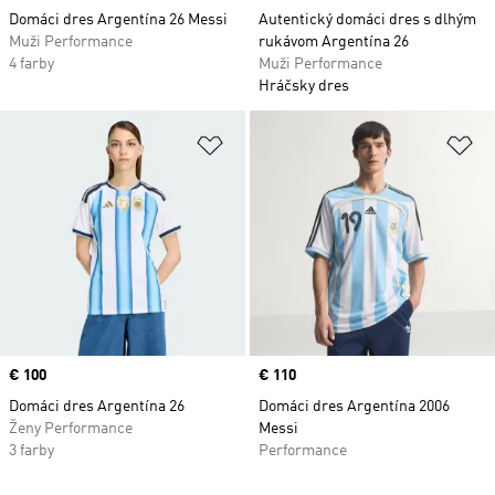
Domáci dres Argentína 26 Messi
Autentický domáci dres s dlhým
Muži Performance
rukávom Argentína 26
4 farby
Muži Performance
Hráčsky dres
Pridať do zoznamu želaných polož
Pr
Price
€ 100
Price
€ 110
Domáci dres Argentína 26
Domáci dres Argentína 2006
Ženy Performance
Messi
3 farby
Performance