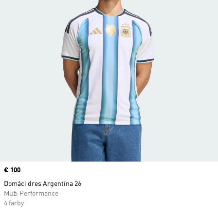
Price
€ 100
Domáci dres Argentína 26
Muži Performance
4 farby