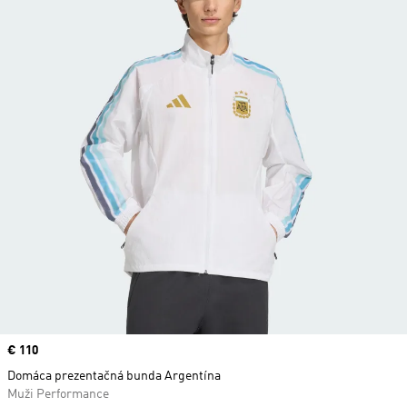
Price
€ 110
Domáca prezentačná bunda Argentína
Muži Performance