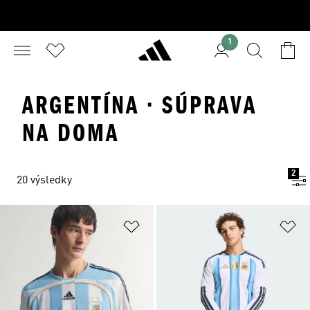
1
ARGENTÍNA · SÚPRAVA
NA DOMA
2
20 výsledky
Pridať do zoznamu želaných polož
Pr