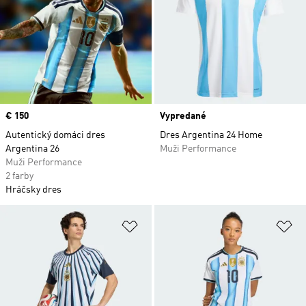
Price
€ 150
Vypredané
Autentický domáci dres
Dres Argentina 24 Home
Argentina 26
Muži Performance
Muži Performance
2 farby
Hráčsky dres
Pridať do zoznamu želaných polož
Pr