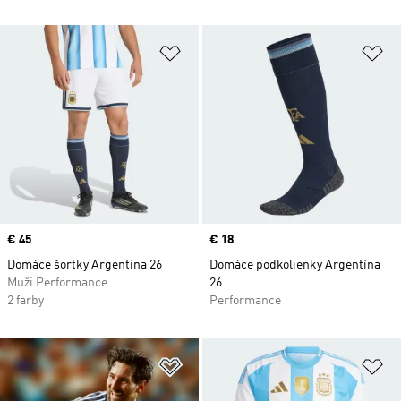
Pridať do zoznamu želaných polož
Pr
Price
€ 45
Price
€ 18
Domáce šortky Argentína 26
Domáce podkolienky Argentína
Muži Performance
26
2 farby
Performance
Pridať do zoznamu želaných polož
Pr