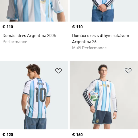
Price
€ 110
Price
€ 110
Domáci dres Argentína 2006
Domáci dres s dlhým rukávom
Performance
Argentína 26
Muži Performance
Pridať do zoznamu želaných polož
Pr
Price
€ 120
Price
€ 160