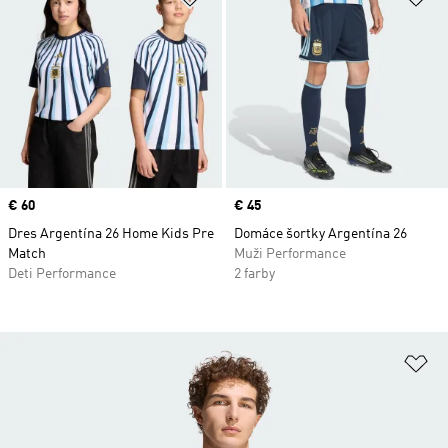
Price
€ 60
Price
€ 45
Dres Argentína 26 Home Kids Pre
Domáce šortky Argentína 26
Match
Muži Performance
Deti Performance
2 farby
Pr