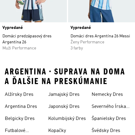
Vypredané
Vypredané
Domáci predzápasový dres
Domáci dres Argentína 26 Messi
Argentína 26
Ženy Performance
Muži Performance
3 farby
ARGENTINA • SUPRAVA NA DOMA
A ĎALŠIE NA PRESKÚMANIE
Alžírsky Dres
Jamajský Dres
Nemecky Dres
Argentina Dres
Japonský Dres
Severného Írska
Dres
Belgicky Dres
Kolumbijský Dres
Španielsky Dres
Futbalové
Kopačky
Švédsky Dres