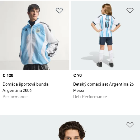
Pridať do zoznamu želaných polož
Pr
Price
€ 120
Price
€ 70
Domáca športová bunda
Detský domáci set Argentina 26
Argentína 2006
Messi
Performance
Deti Performance
Pr