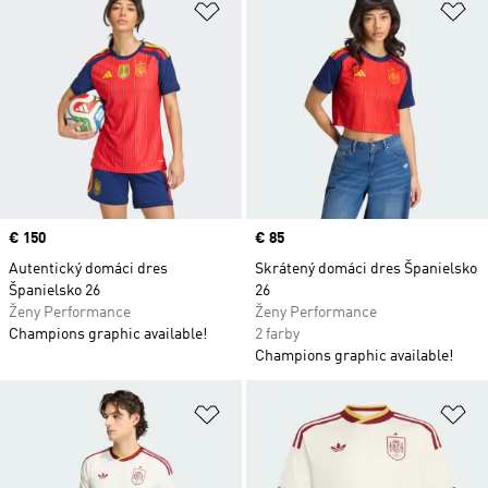
Pridať do zoznamu želaných polož
Pr
Price
€ 150
Price
€ 85
Autentický domáci dres
Skrátený domáci dres Španielsko
Španielsko 26
26
Ženy Performance
Ženy Performance
Champions graphic available!
2 farby
Champions graphic available!
Pridať do zoznamu želaných polož
Pr