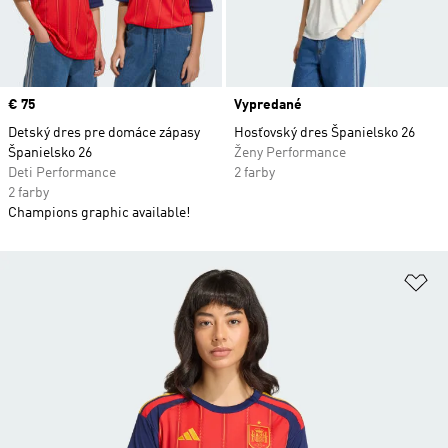
Price
€ 75
Vypredané
Detský dres pre domáce zápasy
Hosťovský dres Španielsko 26
Španielsko 26
Ženy Performance
Deti Performance
2 farby
2 farby
Champions graphic available!
Pr