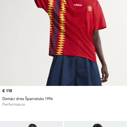
Price
€ 110
Domáci dres Španielsko 1994
Performance