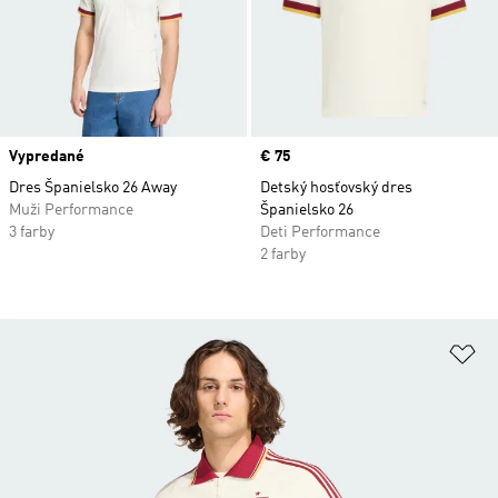
Vypredané
Price
€ 75
Dres Španielsko 26 Away
Detský hosťovský dres
Muži Performance
Španielsko 26
3 farby
Deti Performance
2 farby
Pr