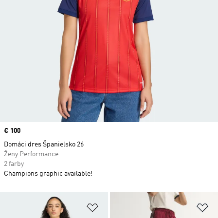
Price
€ 100
Domáci dres Španielsko 26
Ženy Performance
2 farby
Champions graphic available!
Pridať do zoznamu želaných polož
Pr