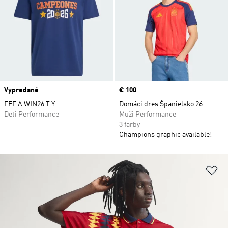
Vypredané
Price
€ 100
FEF A WIN26 T Y
Domáci dres Španielsko 26
Deti Performance
Muži Performance
3 farby
Champions graphic available!
Pr