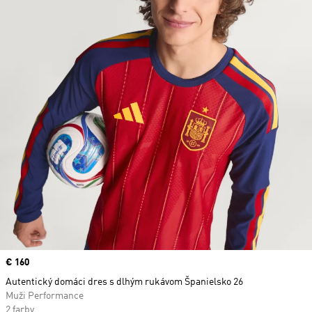
Price
€ 160
Autentický domáci dres s dlhým rukávom Španielsko 26
Muži Performance
2 farby