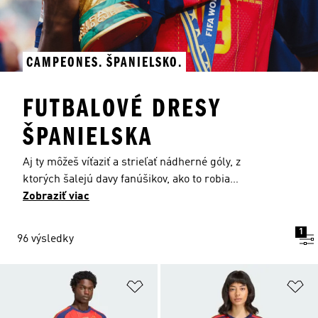
CAMPEONES. ŠPANIELSKO.
FUTBALOVÉ DRESY
ŠPANIELSKA
Aj ty môžeš víťaziť a strieľať nádherné góly, z
ktorých šalejú davy fanúšikov, ako to robia
španielski futbalisti „La Furia Española“. Navštív
Zobraziť viac
našu stránku a vyber si z našej ponuky
španielskych futbalových dresov, šortiek,
1
96 výsledky
ponožiek, futbalových súprav Španielska, búnd,
topov a teplákov pre mužov, ženy aj deti.
Španielske dresy poskytujú hráčom aj fanúšikom
Pridať do zoznamu želaných polož
Pr
maximálne pohodlie. Sú vyrobené z jemného a
rýchloschnúceho úpletu vďaka technológii