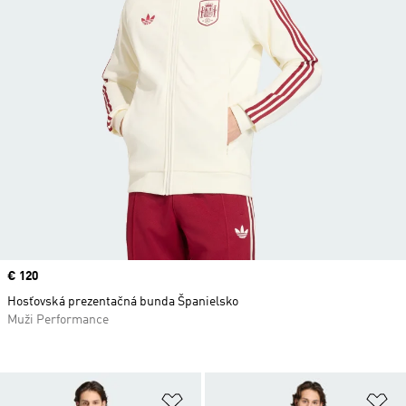
Price
€ 120
Hosťovská prezentačná bunda Španielsko
Muži Performance
Pridať do zoznamu želaných polož
Pr