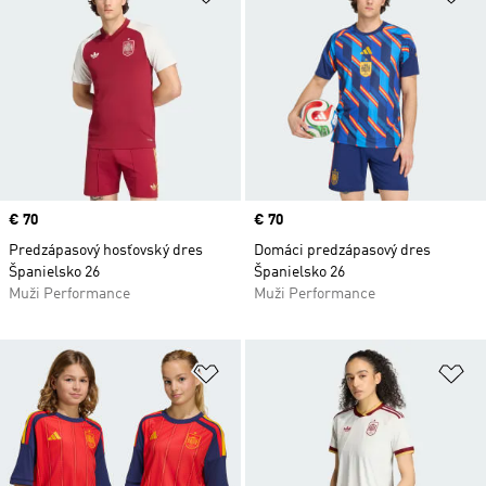
Price
€ 70
Price
€ 70
Predzápasový hosťovský dres
Domáci predzápasový dres
Španielsko 26
Španielsko 26
Muži Performance
Muži Performance
Pridať do zoznamu želaných polož
Pr