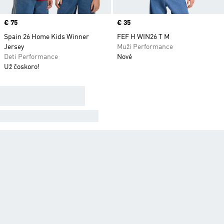
Price
€ 75
Price
€ 35
Spain 26 Home Kids Winner
FEF H WIN26 T M
Jersey
Muži Performance
Deti Performance
Nové
Už čoskoro!