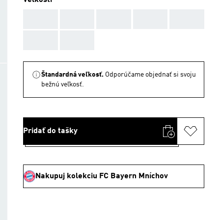
Veľkosti
AAA
AAA
AAA
AAA
AAA
AAA
AAA
Štandardná veľkosť.
Odporúčame objednať si svoju
bežnú veľkosť.
Pridať do tašky
Nakupuj kolekciu FC Bayern Mníchov