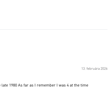
13. februára 2026
100 percent perfect excellent Original adidas Back from the late 1980 As far as I remember I was 4 at the time