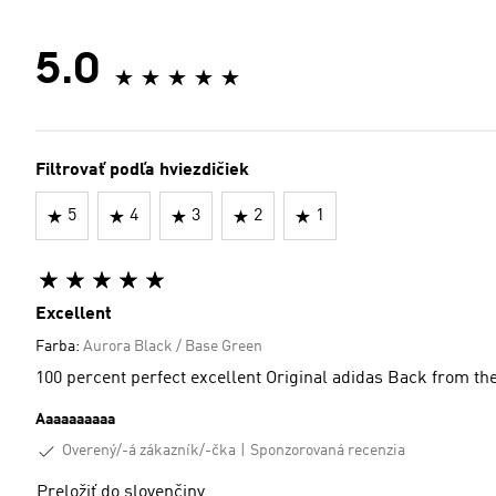
5.0
Filtrovať podľa hviezdičiek
5
4
3
2
1
Excellent
Farba:
Aurora Black / Base Green
Aaaaaaaaaa
Overený/-á zákazník/-čka
Sponzorovaná recenzia
Preložiť do slovenčiny