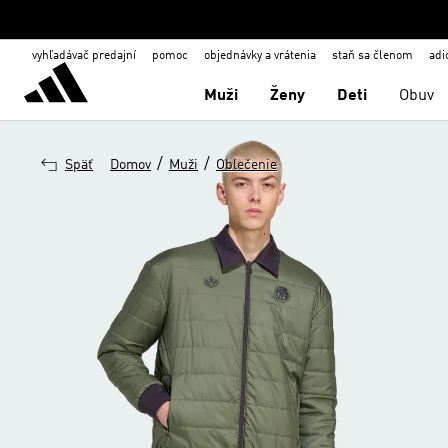
vyhľadávač predajní
pomoc
objednávky a vrátenia
staň sa členom
adi
Muži
Ženy
Deti
Obuv
/
/
Späť
Domov
Muži
Oblečenie