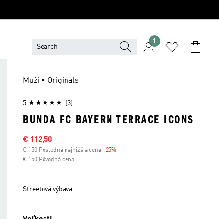
1
Muži • Originals
5
(3)
BUNDA FC BAYERN TERRACE ICONS
Výpredajová cena
€ 112,50
€ 150 Posledná najnižšia cena
-25%
Zľava
€ 150 Pôvodná cena
Streetová výbava