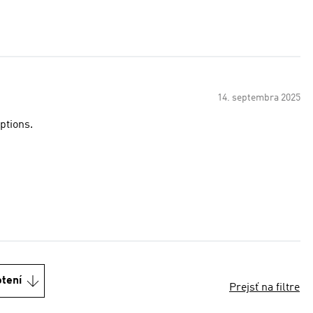
14. septembra 2025
options.
otení
Prejsť na filtre