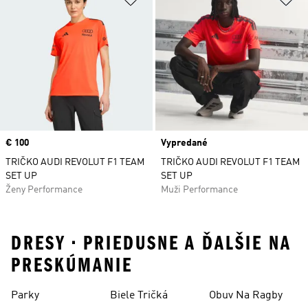
Price
€ 100
Vypredané
TRIČKO AUDI REVOLUT F1 TEAM
TRIČKO AUDI REVOLUT F1 TEAM
SET UP
SET UP
Ženy Performance
Muži Performance
DRESY • PRIEDUSNE A ĎALŠIE NA
PRESKÚMANIE
Parky
Biele Tričká
Obuv Na Ragby