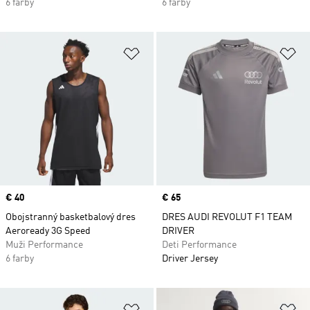
6 farby
6 farby
Pridať do zoznamu želaných polož
Pr
Price
€ 40
Price
€ 65
Obojstranný basketbalový dres
DRES AUDI REVOLUT F1 TEAM
Aeroready 3G Speed
DRIVER
Muži Performance
Deti Performance
6 farby
Driver Jersey
Pridať do zoznamu želaných polož
Pr