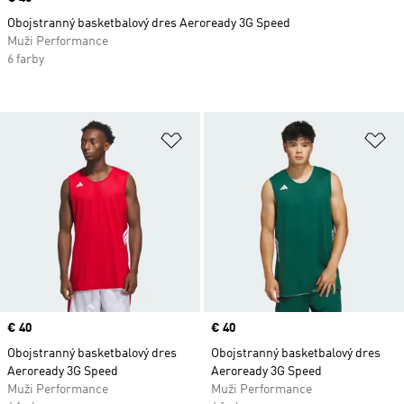
Obojstranný basketbalový dres Aeroready 3G Speed
Muži Performance
6 farby
Pridať do zoznamu želaných polož
Pr
Price
€ 40
Price
€ 40
Obojstranný basketbalový dres
Obojstranný basketbalový dres
Aeroready 3G Speed
Aeroready 3G Speed
Muži Performance
Muži Performance