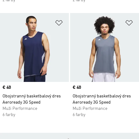
2 farby
2 farby
Pridať do zoznamu želaných polož
Pr
Price
€ 40
Price
€ 40
Obojstranný basketbalový dres
Obojstranný basketbalový dres
Aeroready 3G Speed
Aeroready 3G Speed
Muži Performance
Muži Performance
6 farby
6 farby