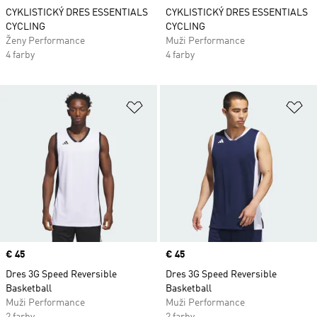
CYKLISTICKÝ DRES ESSENTIALS
CYKLISTICKÝ DRES ESSENTIALS
CYCLING
CYCLING
Ženy Performance
Muži Performance
4 farby
4 farby
Pridať do zoznamu želaných polož
Pr
Price
€ 45
Price
€ 45
Dres 3G Speed Reversible
Dres 3G Speed Reversible
Basketball
Basketball
Muži Performance
Muži Performance