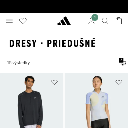
1
DRESY · PRIEDUŠNÉ
2
15 výsledky
Pridať do zoznamu želaných polož
Pr