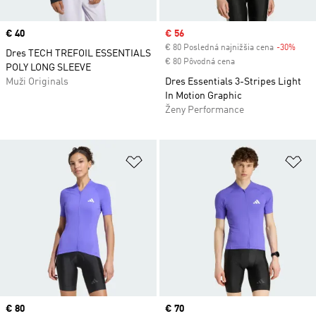
Price
€ 40
Sale price
€ 56
€ 80 Posledná najnižšia cena
-30%
Disc
Dres TECH TREFOIL ESSENTIALS
€ 80 Pôvodná cena
POLY LONG SLEEVE
Muži Originals
Dres Essentials 3-Stripes Light
In Motion Graphic
Ženy Performance
Pridať do zoznamu želaných polož
Pr
Price
€ 80
Price
€ 70