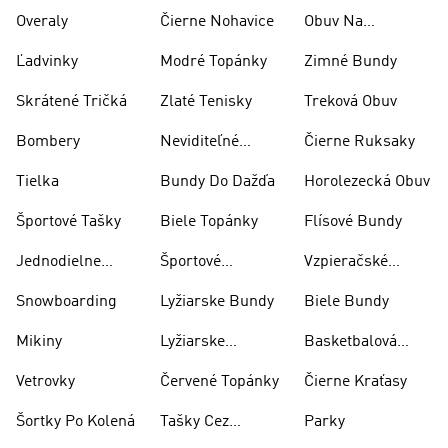
Overaly
Čierne Nohavice
Obuv Na
Skateboarding
Ľadvinky
Modré Topánky
Zimné Bundy
Skrátené Tričká
Zlaté Tenisky
Treková Obuv
Bombery
Neviditeľné
Čierne Ruksaky
Ponožky
Tielka
Bundy Do Dažďa
Horolezecká Obuv
Športové Tašky
Biele Topánky
Flísové Bundy
Jednodielne
Športové
Vzpieračské
Plavky
Oblečenie
Topánky
Snowboarding
Lyžiarske Bundy
Biele Bundy
Mikiny
Lyžiarske
Basketbalová
Nohavice
Obuv
Vetrovky
Červené Topánky
Čierne Kraťasy
Šortky Po Kolená
Tašky Cez
Parky
Rameno