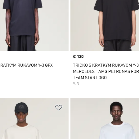
Price
€ 120
KRÁTKYM RUKÁVOM Y-3 GFX
TRIČKO S KRÁTKYM RUKÁVOM Y-3
MERCEDES - AMG PETRONAS FO
TEAM STAR LOGO
Y-3
namu želaných položiek
Pridať do zoznamu želaných položi