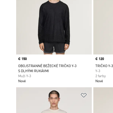
Price
€ 150
Price
€ 120
OBOJSTRANNÉ BEŽECKÉ TRIČKO Y-3
TRIČKO Y-
S DLHÝMI RUKÁVMI
Y-3
Muži Y-3
2 farby
Nové
Nové
Pridať do zoz