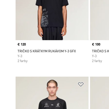
Price
€ 120
Price
€ 100
TRIČKO S KRÁTKYM RUKÁVOM Y-3 GFX
TRIČKO S 
Y-3
Y-3
2 farby
2 farby
Pridať do zoz