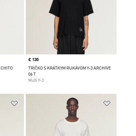
Price
€ 130
 CHITO
TRIČKO S KRÁTKYM RUKÁVOM Y-3 ARCHIVE
06 T
Muži Y-3
ek
Pridať do zoznamu želaných položiek
Pridať do 