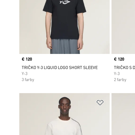
Price
€ 120
Price
€ 120
TRIČKO Y-3 LIQUID LOGO SHORT SLEEVE
TRIČKO S 
Y-3
Y-3
3 farby
2 farby
Pridať do zoz