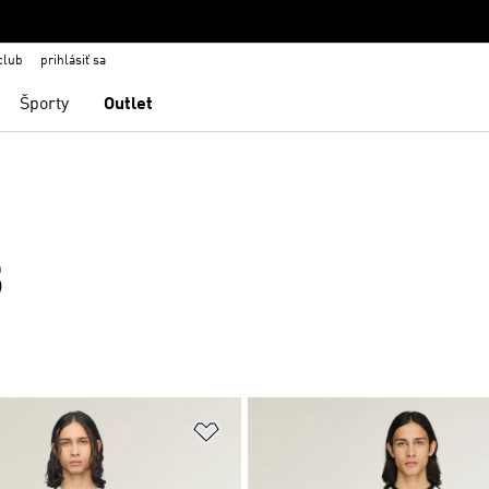
club
prihlásiť sa
Športy
Outlet
3
namu želaných položiek
Pridať do zoznamu želaných položi