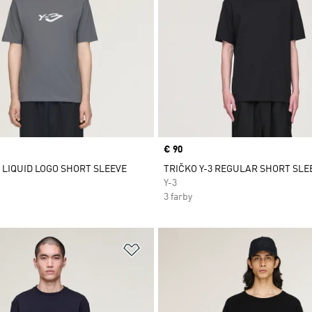
Price
€ 90
3 LIQUID LOGO SHORT SLEEVE
TRIČKO Y-3 REGULAR SHORT SLE
Y-3
3 farby
namu želaných položiek
Pridať do zoznamu želaných položi