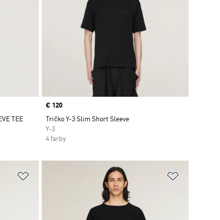
Price
€ 120
EVE TEE
Tričko Y-3 Slim Short Sleeve
Y-3
4 farby
ek
Pridať do zoznamu želaných položiek
Pridať do 