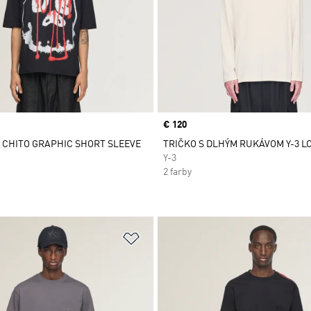
Price
€ 120
3 CHITO GRAPHIC SHORT SLEEVE
TRIČKO S DLHÝM RUKÁVOM Y-3 L
Y-3
2 farby
namu želaných položiek
Pridať do zoznamu želaných položi