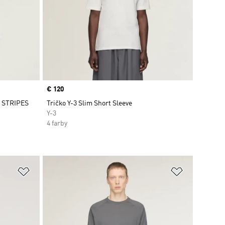
Price
€ 120
 STRIPES
Tričko Y-3 Slim Short Sleeve
Y-3
4 farby
ek
Pridať do zoznamu želaných položiek
Pridať do 