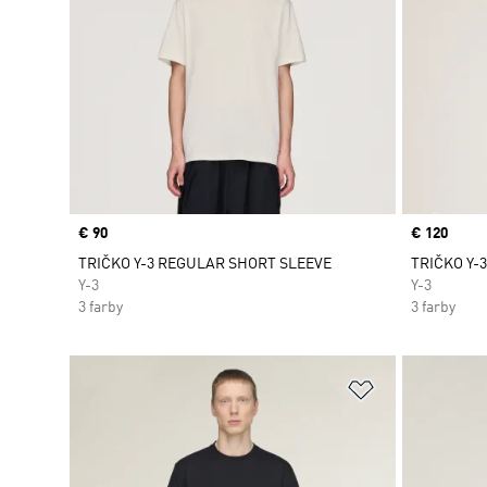
Price
€ 90
Price
€ 120
TRIČKO Y-3 REGULAR SHORT SLEEVE
TRIČKO Y-
Y-3
Y-3
3 farby
3 farby
Pridať do zoz