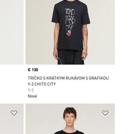
Price
€ 130
TRIČKO S KRÁTKYM RUKÁVOM S GRAFIKOU
Y-3 CHITO CITY
Y-3
Nové
ek
Pridať do zoznamu želaných položiek
Pridať do 