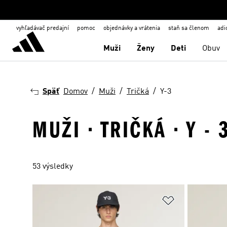
vyhľadávač predajní
pomoc
objednávky a vrátenia
staň sa členom
adi
Muži
Ženy
Deti
Obuv
Späť
Domov
Muži
Tričká
Y-3
MUŽI · TRIČKÁ · Y - 
53 výsledky
Pridať do zoz