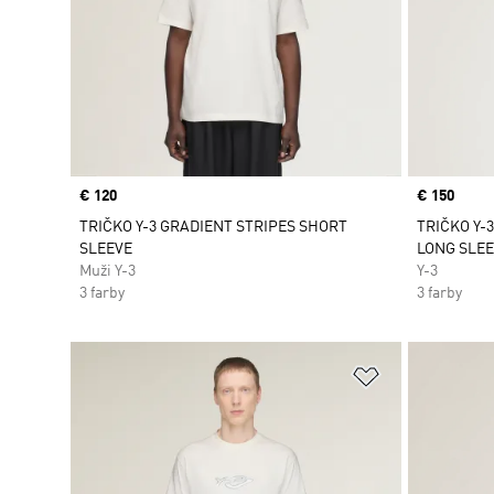
Price
€ 120
Price
€ 150
TRIČKO Y-3 GRADIENT STRIPES SHORT
TRIČKO Y-
SLEEVE
LONG SLEE
Muži Y-3
Y-3
3 farby
3 farby
Pridať do zoz