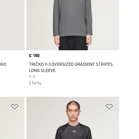
Price
€ 150
OGO
TRIČKO Y-3 OVERSIZED GRADIENT STRIPES
LONG SLEEVE
Y-3
3 farby
ek
Pridať do zoznamu želaných položiek
Pridať do 