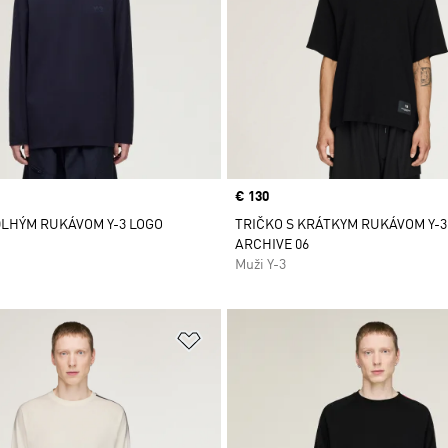
Price
€ 130
DLHÝM RUKÁVOM Y-3 LOGO
TRIČKO S KRÁTKYM RUKÁVOM Y-3
ARCHIVE 06
Muži Y-3
namu želaných položiek
Pridať do zoznamu želaných položi