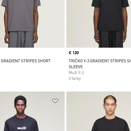
Price
€ 120
3 GRADIENT STRIPES SHORT
TRIČKO Y-3 GRADIENT STRIPES 
SLEEVE
Muži Y-3
3 farby
namu želaných položiek
Pridať do zoznamu želaných položi