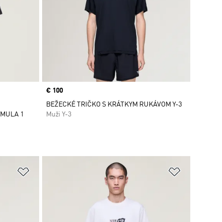
Price
€ 100
BEŽECKÉ TRIČKO S KRÁTKYM RUKÁVOM Y-3
RMULA 1
Muži Y-3
ek
Pridať do zoznamu želaných položiek
Pridať do 