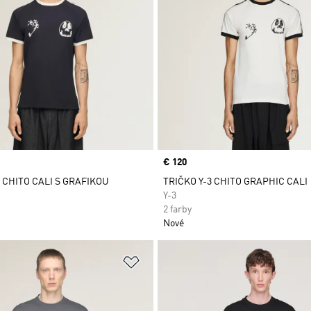
Price
€ 120
3 CHITO CALI S GRAFIKOU
TRIČKO Y-3 CHITO GRAPHIC CALI
Y-3
2 farby
Nové
namu želaných položiek
Pridať do zoznamu želaných položi