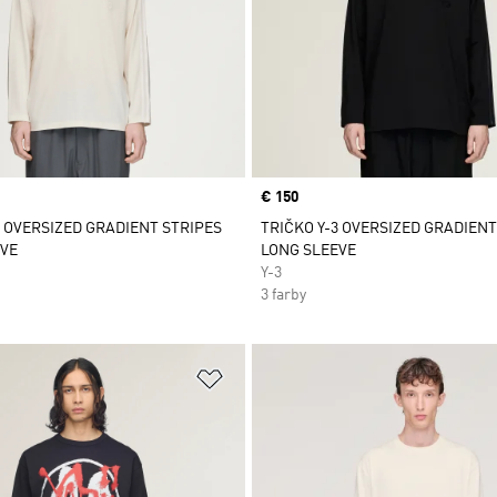
Price
€ 150
3 OVERSIZED GRADIENT STRIPES
TRIČKO Y-3 OVERSIZED GRADIENT
VE
LONG SLEEVE
Y-3
3 farby
namu želaných položiek
Pridať do zoznamu želaných položi