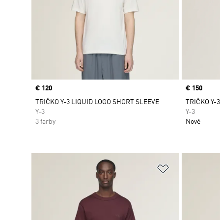
Price
€ 120
Price
€ 150
TRIČKO Y-3 LIQUID LOGO SHORT SLEEVE
TRIČKO Y-
Y-3
Y-3
3 farby
Nové
Pridať do zoz