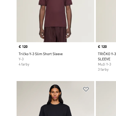
Price
€ 120
Price
€ 120
Tričko Y-3 Slim Short Sleeve
TRIČKO Y-
Y-3
SLEEVE
4 farby
Muži Y-3
3 farby
Pridať do zoz