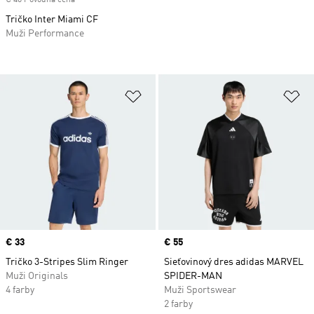
Tričko Inter Miami CF
Muži Performance
Pridať do zoznamu želaných polož
Pr
Price
€ 33
Price
€ 55
Tričko 3-Stripes Slim Ringer
Sieťovinový dres adidas MARVEL
Muži Originals
SPIDER-MAN
4 farby
Muži Sportswear
2 farby