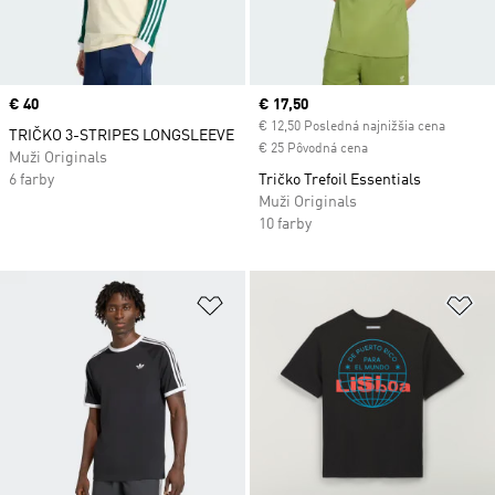
Price
€ 40
Current price
€ 17,50
€ 12,50 Posledná najnižšia cena
TRIČKO 3-STRIPES LONGSLEEVE
€ 25 Pôvodná cena
Muži Originals
6 farby
Tričko Trefoil Essentials
Muži Originals
10 farby
Pridať do zoznamu želaných polož
Pr