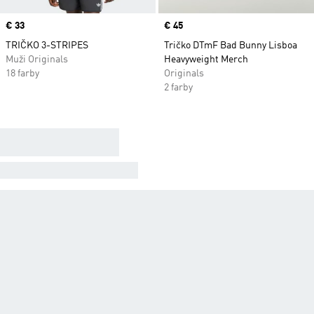
Price
€ 33
Price
€ 45
TRIČKO 3-STRIPES
Tričko DTmF Bad Bunny Lisboa
Muži Originals
Heavyweight Merch
18 farby
Originals
2 farby