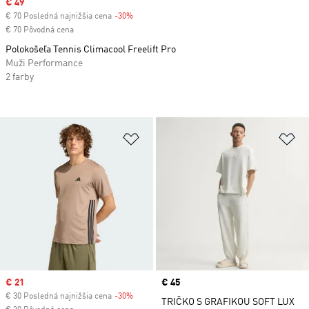
Sale price
€ 49
€ 70 Posledná najnižšia cena
-30%
Discount
€ 70 Pôvodná cena
Polokošeľa Tennis Climacool Freelift Pro
Muži Performance
2 farby
Pridať do zoznamu želaných polož
Pr
Sale price
€ 21
Price
€ 45
€ 30 Posledná najnižšia cena
-30%
Discount
TRIČKO S GRAFIKOU SOFT LUX