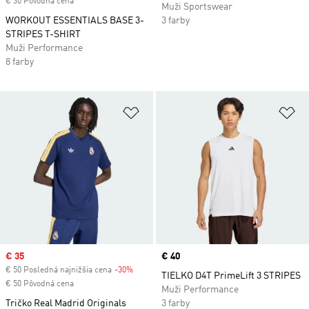
€ 30 Pôvodná cena
Muži Sportswear
WORKOUT ESSENTIALS BASE 3-
3 farby
STRIPES T-SHIRT
Muži Performance
8 farby
Pridať do zoznamu želaných polož
Pr
Sale price
€ 35
Price
€ 40
€ 50 Posledná najnižšia cena
-30%
Discount
TIELKO D4T PrimeLift 3 STRIPES
€ 50 Pôvodná cena
Muži Performance
Tričko Real Madrid Originals
3 farby