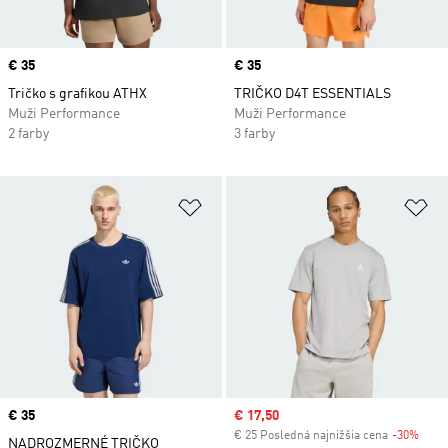
Price
€ 35
Price
€ 35
Tričko s grafikou ATHX
TRIČKO D4T ESSENTIALS
Muži Performance
Muži Performance
2 farby
3 farby
Pridať do zoznamu želaných polož
Pr
Price
€ 35
Sale price
€ 17,50
€ 25 Posledná najnižšia cena
-30%
Disc
NADROZMERNÉ TRIČKO