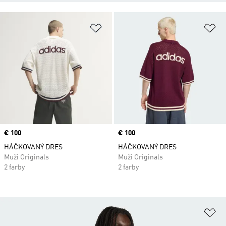
Pridať do zoznamu želaných polož
Pr
Price
€ 100
Price
€ 100
HÁČKOVANÝ DRES
HÁČKOVANÝ DRES
Muži Originals
Muži Originals
2 farby
2 farby
Pr