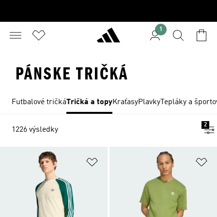
1
PÁNSKE TRIČKÁ
Futbalové tričká
Tričká a topy
Kraťasy
Plavky
Tepláky a športo
2
1226 výsledky
Pridať do zoznamu želaných polož
Pr