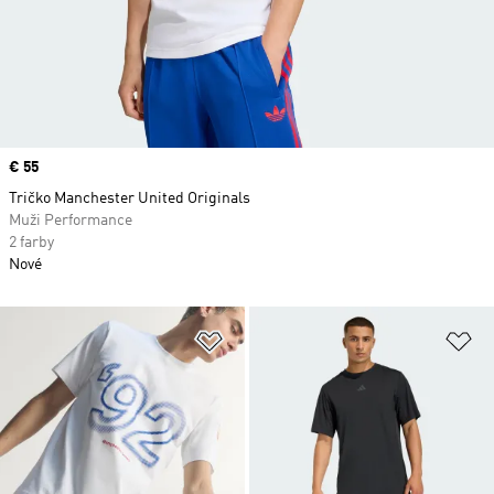
Price
€ 55
Tričko Manchester United Originals
Muži Performance
2 farby
Nové
Pridať do zoznamu želaných polož
Pr