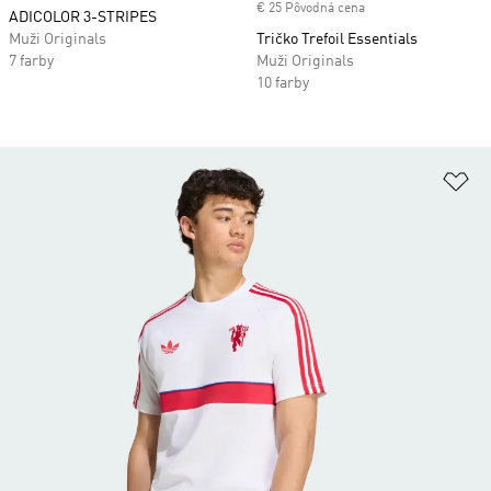
€ 25 Pôvodná cena
ADICOLOR 3-STRIPES
Muži Originals
Tričko Trefoil Essentials
7 farby
Muži Originals
10 farby
Pr