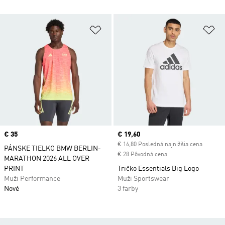
Pridať do zoznamu želaných polož
Pr
Price
€ 35
Current price
€ 19,60
€ 16,80 Posledná najnižšia cena
PÁNSKE TIELKO BMW BERLIN-
€ 28 Pôvodná cena
MARATHON 2026 ALL OVER
PRINT
Tričko Essentials Big Logo
Muži Performance
Muži Sportswear
Nové
3 farby