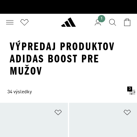
1
VÝPREDAJ PRODUKTOV
ADIDAS BOOST PRE
MUŽOV
3
34 výsledky
Pridať do zoznamu želaných polož
Pr