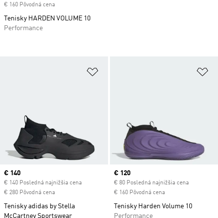
€ 160 Pôvodná cena
Tenisky HARDEN VOLUME 10
Performance
Pridať do zoznamu želaných polož
Pr
Current price
€ 140
Current price
€ 120
€ 140 Posledná najnižšia cena
€ 80 Posledná najnižšia cena
€ 280 Pôvodná cena
€ 160 Pôvodná cena
Tenisky adidas by Stella
Tenisky Harden Volume 10
McCartney Sportswear
Performance