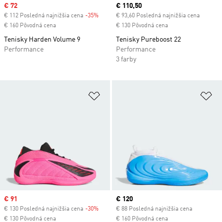
Sale price
€ 72
Current price
€ 110,50
€ 112 Posledná najnižšia cena
-35%
Discount
€ 93,60 Posledná najnižšia cena
€ 160 Pôvodná cena
€ 130 Pôvodná cena
Tenisky Harden Volume 9
Tenisky Pureboost 22
Performance
Performance
3 farby
Pridať do zoznamu želaných polož
Pr
Sale price
€ 91
Current price
€ 120
€ 130 Posledná najnižšia cena
-30%
Discount
€ 88 Posledná najnižšia cena
€ 130 Pôvodná cena
€ 160 Pôvodná cena