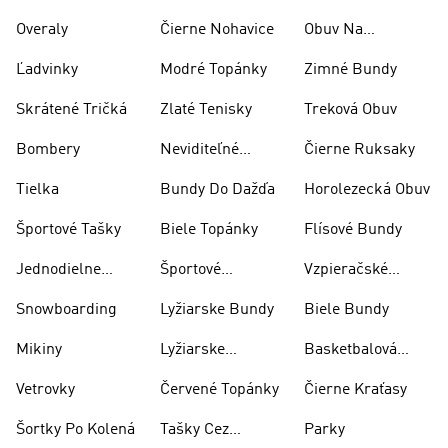
Overaly
Čierne Nohavice
Obuv Na
Skateboarding
Ľadvinky
Modré Topánky
Zimné Bundy
Skrátené Tričká
Zlaté Tenisky
Treková Obuv
Bombery
Neviditeľné
Čierne Ruksaky
Ponožky
Tielka
Bundy Do Dažďa
Horolezecká Obuv
Športové Tašky
Biele Topánky
Flísové Bundy
Jednodielne
Športové
Vzpieračské
Plavky
Oblečenie
Topánky
Snowboarding
Lyžiarske Bundy
Biele Bundy
Mikiny
Lyžiarske
Basketbalová
Nohavice
Obuv
Vetrovky
Červené Topánky
Čierne Kraťasy
Šortky Po Kolená
Tašky Cez
Parky