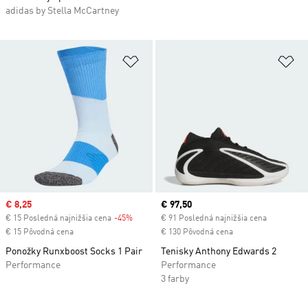
adidas by Stella McCartney
Pridať do zoznamu želaných polož
Pr
Sale price
€ 8,25
Current price
€ 97,50
€ 15 Posledná najnižšia cena
-45%
Discount
€ 91 Posledná najnižšia cena
€ 15 Pôvodná cena
€ 130 Pôvodná cena
Ponožky Runxboost Socks 1 Pair
Tenisky Anthony Edwards 2
Performance
Performance
3 farby