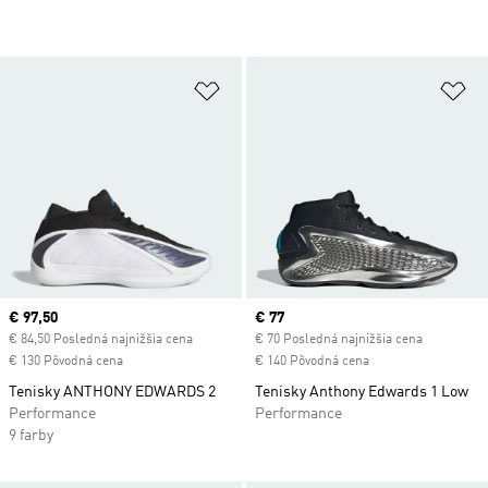
Pridať do zoznamu želaných polož
Pr
Current price
€ 97,50
Current price
€ 77
€ 84,50 Posledná najnižšia cena
€ 70 Posledná najnižšia cena
€ 130 Pôvodná cena
€ 140 Pôvodná cena
Tenisky ANTHONY EDWARDS 2
Tenisky Anthony Edwards 1 Low
Performance
Performance
9 farby