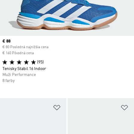
Current price
€ 88
€ 80 Posledná najnižšia cena
€ 160 Pôvodná cena
(95)
Tenisky Stabil 16 Indoor
Muži Performance
8 farby
Pridať do zoznamu želaných polož
Pr