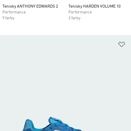
Tenisky ANTHONY EDWARDS 2
Tenisky HARDEN VOLUME 10
Performance
Performance
9 farby
2 farby
Pr