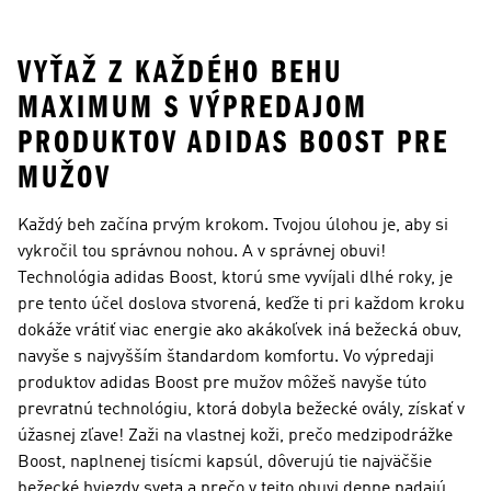
Rameno
VYŤAŽ Z KAŽDÉHO BEHU
MAXIMUM S VÝPREDAJOM
PRODUKTOV ADIDAS BOOST PRE
MUŽOV
Každý beh začína prvým krokom. Tvojou úlohou je, aby si
vykročil tou správnou nohou. A v správnej obuvi!
Technológia adidas Boost, ktorú sme vyvíjali dlhé roky, je
pre tento účel doslova stvorená, keďže ti pri každom kroku
dokáže vrátiť viac energie ako akákoľvek iná bežecká obuv,
navyše s najvyšším štandardom komfortu. Vo výpredaji
produktov adidas Boost pre mužov môžeš navyše túto
prevratnú technológiu, ktorá dobyla bežecké ovály, získať v
úžasnej zľave! Zaži na vlastnej koži, prečo medzipodrážke
Boost, naplnenej tisícmi kapsúl, dôverujú tie najväčšie
bežecké hviezdy sveta a prečo v tejto obuvi denne padajú