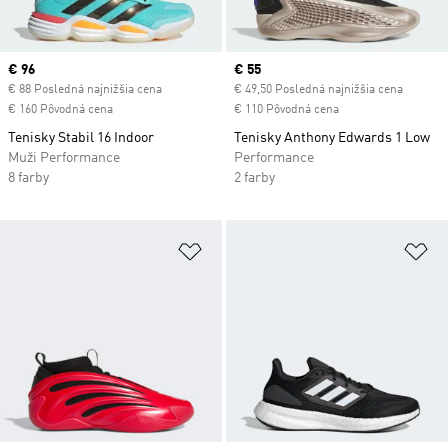
Current price
€ 96
Current price
€ 55
€ 88 Posledná najnižšia cena
€ 49,50 Posledná najnižšia cena
€ 160 Pôvodná cena
€ 110 Pôvodná cena
Tenisky Stabil 16 Indoor
Tenisky Anthony Edwards 1 Low
Muži Performance
Performance
8 farby
2 farby
Pridať do zoznamu želaných polož
Pr