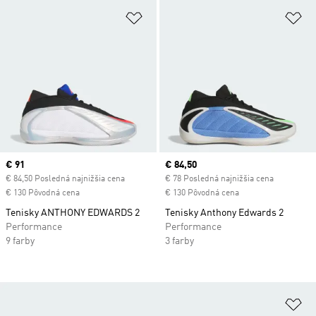
Pridať do zoznamu želaných polož
Pr
Current price
€ 91
Current price
€ 84,50
€ 84,50 Posledná najnižšia cena
€ 78 Posledná najnižšia cena
€ 130 Pôvodná cena
€ 130 Pôvodná cena
Tenisky ANTHONY EDWARDS 2
Tenisky Anthony Edwards 2
Performance
Performance
9 farby
3 farby
Pr