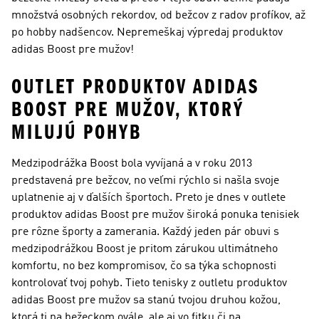
množstvá osobných rekordov, od bežcov z radov profíkov, až
po hobby nadšencov. Nepremeškaj výpredaj produktov
adidas Boost pre mužov!
OUTLET PRODUKTOV ADIDAS
BOOST PRE MUŽOV, KTORÝ
MILUJÚ POHYB
Medzipodrážka Boost bola vyvíjaná a v roku 2013
predstavená pre bežcov, no veľmi rýchlo si našla svoje
uplatnenie aj v ďalších športoch. Preto je dnes v outlete
produktov adidas Boost pre mužov široká ponuka tenisiek
pre rôzne športy a zamerania. Každý jeden pár obuvi s
medzipodrážkou Boost je pritom zárukou ultimátneho
komfortu, no bez kompromisov, čo sa týka schopnosti
kontrolovať tvoj pohyb. Tieto tenisky z outletu produktov
adidas Boost pre mužov sa stanú tvojou druhou kožou,
ktorá ti na bežeckom ovále, ale aj vo fitku či na