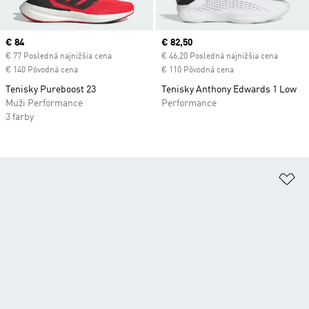
Current price
€ 84
Current price
€ 82,50
€ 77 Posledná najnižšia cena
€ 46,20 Posledná najnižšia cena
€ 140 Pôvodná cena
€ 110 Pôvodná cena
Tenisky Pureboost 23
Tenisky Anthony Edwards 1 Low
Muži Performance
Performance
3 farby
Pr