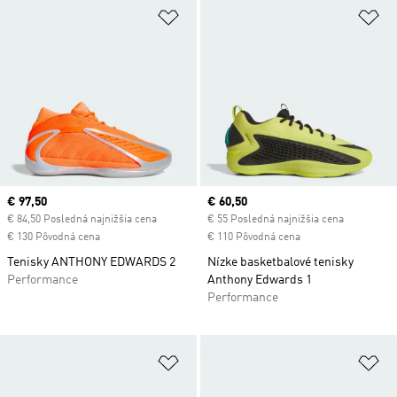
Pridať do zoznamu želaných polož
Pr
Current price
€ 97,50
Current price
€ 60,50
€ 84,50 Posledná najnižšia cena
€ 55 Posledná najnižšia cena
€ 130 Pôvodná cena
€ 110 Pôvodná cena
Tenisky ANTHONY EDWARDS 2
Nízke basketbalové tenisky
Performance
Anthony Edwards 1
Performance
Pridať do zoznamu želaných polož
Pr