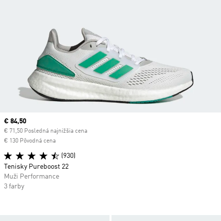
Current price
€ 84,50
€ 71,50 Posledná najnižšia cena
€ 130 Pôvodná cena
(930)
Tenisky Pureboost 22
Muži Performance
3 farby