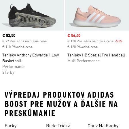
Current price
€ 82,50
Sale price
€ 56,40
€ 77 Posledná najnižšia cena
€ 120 Posledná najnižšia cena
-53%
Dis
€ 110 Pôvodná cena
€ 120 Pôvodná cena
Tenisky Anthony Edwards 1 Low
Tenisky HB Spezial Pro Handball
Basketball
Muži Performance
Performance
2 farby
VÝPREDAJ PRODUKTOV ADIDAS
BOOST PRE MUŽOV A ĎALŠIE NA
PRESKÚMANIE
Parky
Biele Tričká
Obuv Na Ragby