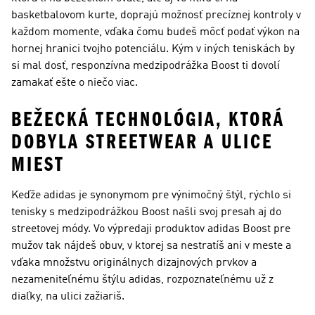
basketbalovom kurte, doprajú možnosť precíznej kontroly v
každom momente, vďaka čomu budeš môcť podať výkon na
hornej hranici tvojho potenciálu. Kým v iných teniskách by
si mal dosť, responzívna medzipodrážka Boost ti dovolí
zamakať ešte o niečo viac.
BEŽECKÁ TECHNOLÓGIA, KTORÁ
DOBYLA STREETWEAR A ULICE
MIEST
Keďže adidas je synonymom pre výnimočný štýl, rýchlo si
tenisky s medzipodrážkou Boost našli svoj presah aj do
streetovej módy. Vo výpredaji produktov adidas Boost pre
mužov tak nájdeš obuv, v ktorej sa nestratíš ani v meste a
vďaka množstvu originálnych dizajnových prvkov a
nezameniteľnému štýlu adidas, rozpoznateľnému už z
diaľky, na ulici zažiariš.