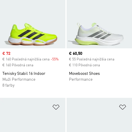
Sale price
€ 72
Current price
€ 60,50
€ 160 Posledná najnižšia cena
-55%
Discount
€ 55 Posledná najnižšia cena
€ 160 Pôvodná cena
€ 110 Pôvodná cena
Tenisky Stabil 16 Indoor
Moveboost Shoes
Muži Performance
Performance
8 farby
Pridať do zoznamu želaných polož
Pr