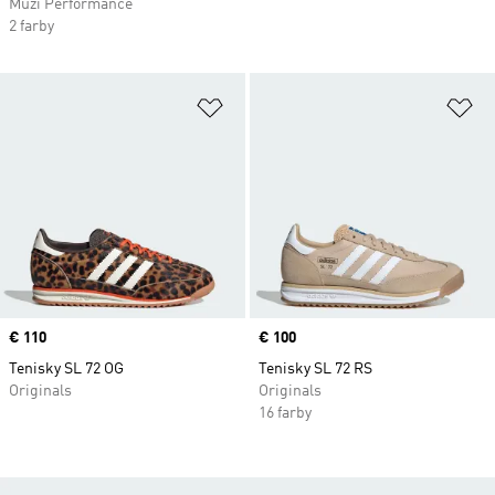
Muži Performance
2 farby
Pridať do zoznamu želaných polož
Pr
Price
€ 110
Price
€ 100
Tenisky SL 72 OG
Tenisky SL 72 RS
Originals
Originals
16 farby