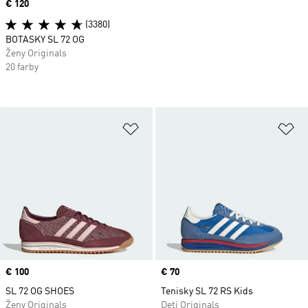
Price
€ 120
(3380)
BOTASKY SL 72 OG
Ženy Originals
20 farby
Pridať do zoznamu želaných polož
Pr
Price
€ 100
Price
€ 70
SL 72 OG SHOES
Tenisky SL 72 RS Kids
Ženy Originals
Deti Originals