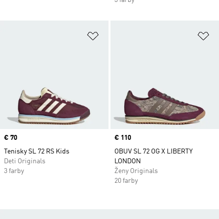
3 farby
Pridať do zoznamu želaných polož
Pr
Price
€ 70
Price
€ 110
Tenisky SL 72 RS Kids
OBUV SL 72 OG X LIBERTY
Deti Originals
LONDON
3 farby
Ženy Originals
20 farby