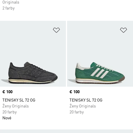
Originals
2 farby
Pridať do zoznamu želaných polož
Pr
Price
€ 100
Price
€ 100
TENISKY SL 72 OG
TENISKY SL 72 OG
Ženy Originals
Ženy Originals
20 farby
20 farby
Nové