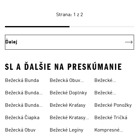
Strana: 1 z 2
Ďalej
SL A ĎALŠIE NA PRESKÚMANIE
Bežecká Bunda
Bežecká Obuv
Bežecké
Panska
Oblečenie
Bežecká Bunda
Bežecké Doplnky
Bežecké
Dámska
Oblečenie
Bežecká Bunda
Bežecké Kraťasy
Bežecké Ponožky
Dámske
Pánska
Bežecká Čiapka
Bežecké Kratasy
Bežecké Tričká
Dámske
Bežecká Obuv
Bežecké Legíny
Kompresné
Legíny