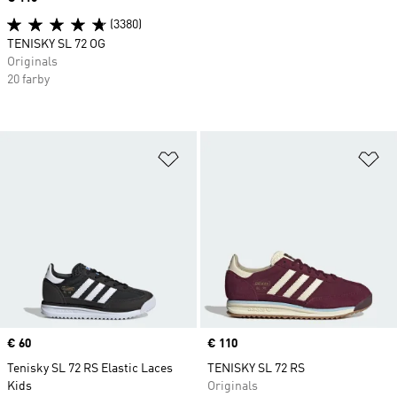
(3380)
TENISKY SL 72 OG
Originals
20 farby
Pridať do zoznamu želaných polož
Pr
Price
€ 60
Price
€ 110
Tenisky SL 72 RS Elastic Laces
TENISKY SL 72 RS
Kids
Originals