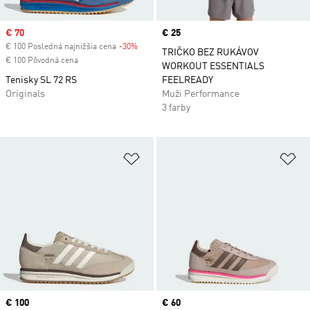
Sale price
€ 70
Price
€ 25
€ 100 Posledná najnižšia cena
-30%
Discount
TRIČKO BEZ RUKÁVOV
€ 100 Pôvodná cena
WORKOUT ESSENTIALS
Tenisky SL 72 RS
FEELREADY
Originals
Muži Performance
3 farby
Pridať do zoznamu želaných polož
Pr
Price
€ 100
Price
€ 60