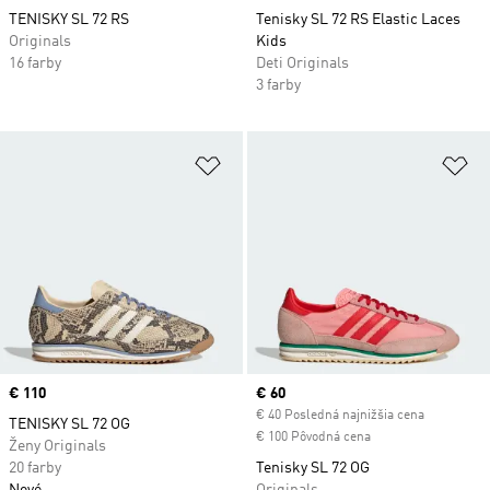
TENISKY SL 72 RS
Tenisky SL 72 RS Elastic Laces
Originals
Kids
16 farby
Deti Originals
3 farby
Pridať do zoznamu želaných polož
Pr
Price
€ 110
Current price
€ 60
€ 40 Posledná najnižšia cena
TENISKY SL 72 OG
€ 100 Pôvodná cena
Ženy Originals
20 farby
Tenisky SL 72 OG