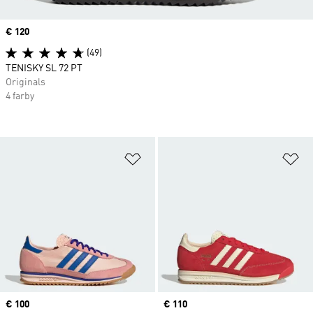
Price
€ 120
(49)
TENISKY SL 72 PT
Originals
4 farby
Pridať do zoznamu želaných polož
Pr
Price
€ 100
Price
€ 110