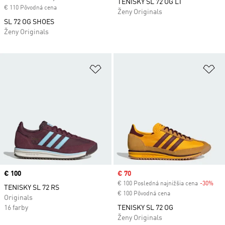
TENISKY SL 72 OG LT
€ 110 Pôvodná cena
Ženy Originals
SL 72 OG SHOES
Ženy Originals
Pridať do zoznamu želaných polož
Pr
Price
€ 100
Sale price
€ 70
€ 100 Posledná najnižšia cena
-30%
Dis
TENISKY SL 72 RS
€ 100 Pôvodná cena
Originals
16 farby
TENISKY SL 72 OG
Ženy Originals