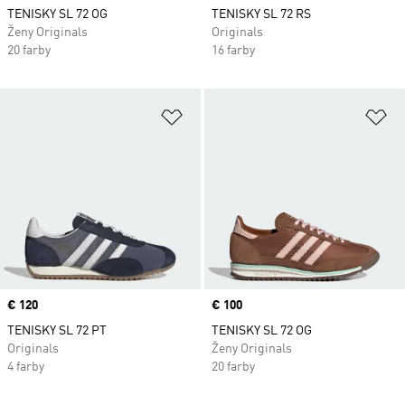
TENISKY SL 72 OG
TENISKY SL 72 RS
Ženy Originals
Originals
20 farby
16 farby
Pridať do zoznamu želaných polož
Pr
Price
€ 120
Price
€ 100
TENISKY SL 72 PT
TENISKY SL 72 OG
Originals
Ženy Originals
4 farby
20 farby