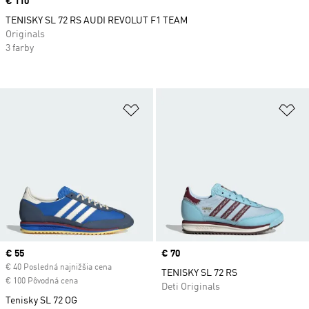
Price
€ 110
TENISKY SL 72 RS AUDI REVOLUT F1 TEAM
Originals
3 farby
Pridať do zoznamu želaných polož
Pr
Current price
€ 55
Price
€ 70
€ 40 Posledná najnižšia cena
TENISKY SL 72 RS
€ 100 Pôvodná cena
Deti Originals
Tenisky SL 72 OG