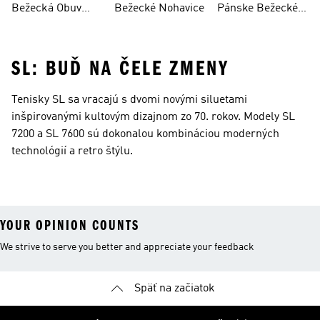
Bežecká Obuv
Bežecké Nohavice
Pánske Bežecké
Dámska
Nohavice
SL: BUĎ NA ČELE ZMENY
Tenisky SL sa vracajú s dvomi novými siluetami
inšpirovanými kultovým dizajnom zo 70. rokov. Modely SL
7200 a SL 7600 sú dokonalou kombináciou moderných
technológií a retro štýlu.
YOUR OPINION COUNTS
We strive to serve you better and appreciate your feedback
Späť na začiatok