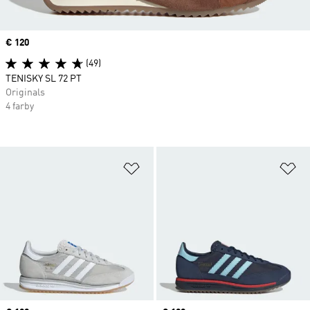
Price
€ 120
(49)
TENISKY SL 72 PT
Originals
4 farby
Pridať do zoznamu želaných polož
Pr