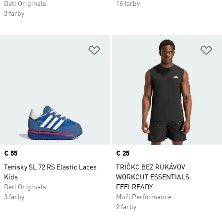
Deti Originals
16 farby
3 farby
Pridať do zoznamu želaných polož
Pr
Price
€ 55
Price
€ 25
Tenisky SL 72 RS Elastic Laces
TRIČKO BEZ RUKÁVOV
Kids
WORKOUT ESSENTIALS
Deti Originals
FEELREADY
3 farby
Muži Performance
2 farby