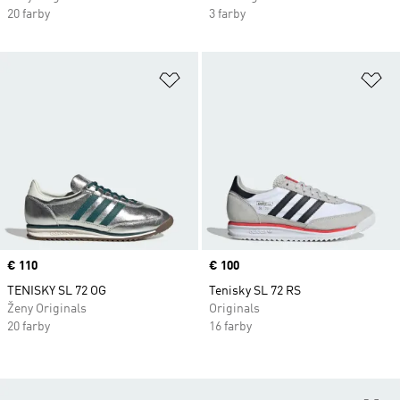
20 farby
3 farby
Pridať do zoznamu želaných polož
Pr
Price
€ 110
Price
€ 100
TENISKY SL 72 OG
Tenisky SL 72 RS
Ženy Originals
Originals
20 farby
16 farby