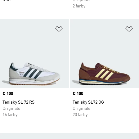
Nové
Originals
2 farby
Pridať do zoznamu želaných polož
Pr
Price
€ 100
Price
€ 100
Tenisky SL 72 RS
Tenisky SL72 OG
Originals
Originals
16 farby
20 farby