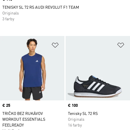
TENISKY SL 72 RS AUDI REVOLUT F1 TEAM
Originals
3 farby
Pridať do zoznamu želaných polož
Pr
Price
€ 25
Price
€ 100
TRIČKO BEZ RUKÁVOV
Tenisky SL 72 RS
WORKOUT ESSENTIALS
Originals
FEELREADY
16 farby