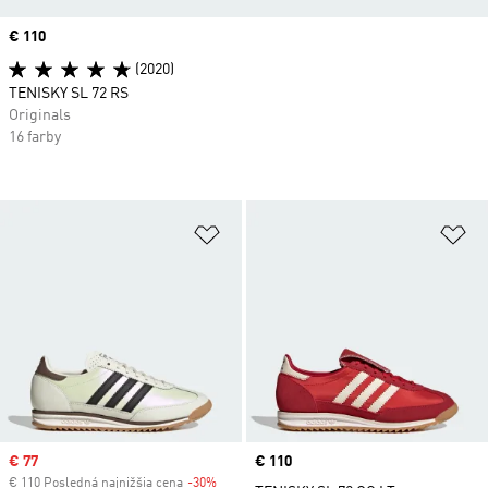
Price
€ 110
(2020)
TENISKY SL 72 RS
Originals
16 farby
Pridať do zoznamu želaných polož
Pr
Sale price
€ 77
Price
€ 110
€ 110 Posledná najnižšia cena
-30%
Discount