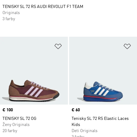
TENISKY SL 72 RS AUDI REVOLUT F1 TEAM
Originals
3 farby
Pridať do zoznamu želaných polož
Pr
Price
€ 100
Price
€ 60
TENISKY SL 72 OG
Tenisky SL 72 RS Elastic Laces
Ženy Originals
Kids
20 farby
Deti Originals