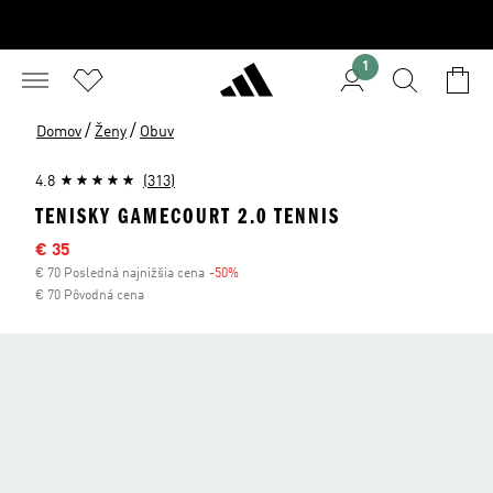
1
/
/
Domov
Ženy
Obuv
4.8
(313)
TENISKY GAMECOURT 2.0 TENNIS
Výpredajová cena
€ 35
€ 70 Posledná najnižšia cena
-50%
Zľava
€ 70 Pôvodná cena