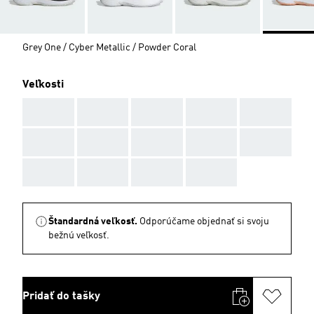
Grey One / Cyber Metallic / Powder Coral
Veľkosti
AAA
AAA
AAA
AAA
AAA
AAA
AAA
AAA
AAA
AAA
AAA
AAA
AAA
AAA
Štandardná veľkosť.
Odporúčame objednať si svoju
bežnú veľkosť.
Pridať do tašky