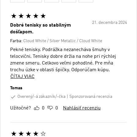
21. decembra 2024
Dobré tenisky so stabilným
došľapom.
Farba:
Cloud White / Silver Metallic / Cloud White
Pekné tenisky. Podrážka nezanecháva šmuhy v
telocvični. Tenisky dobre držia na nohe pri rýchlej
zmene smeru. Celkovo veľmi pohodlné. Pre mňa
trochu úzke v oblasti špičky. Odporúčam kúpu.
ČÍTAJ VIAC
Tomas
Overený/-á zákazník/-čka
Sponzorovaná recenzia
Užitočné?
0
0
Nahlásiť recenziu