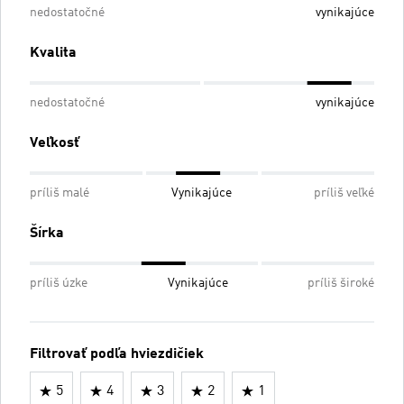
nedostatočné
vynikajúce
Kvalita
nedostatočné
vynikajúce
Veľkosť
príliš malé
Vynikajúce
príliš veľké
Šírka
príliš úzke
Vynikajúce
príliš široké
Filtrovať podľa hviezdičiek
5
4
3
2
1