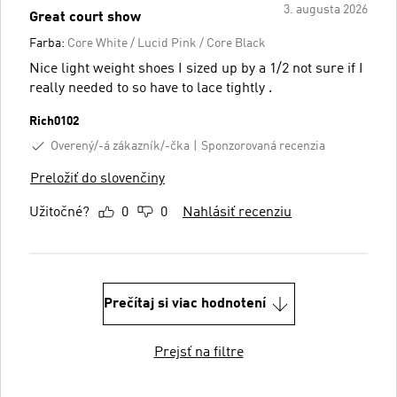
3. augusta 2026
Great court show
Farba:
Core White / Lucid Pink / Core Black
Nice light weight shoes I sized up by a 1/2 not sure if I
really needed to so have to lace tightly .
Rich0102
Overený/-á zákazník/-čka
Sponzorovaná recenzia
Preložiť do slovenčiny
Užitočné?
0
0
Nahlásiť recenziu
Prečítaj si viac hodnotení
Prejsť na filtre