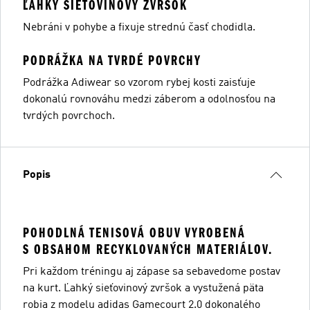
ĽAHKÝ SIEŤOVINOVÝ ZVRŠOK
Nebráni v pohybe a fixuje strednú časť chodidla.
PODRÁŽKA NA TVRDÉ POVRCHY
Podrážka Adiwear so vzorom rybej kosti zaisťuje
dokonalú rovnováhu medzi záberom a odolnosťou na
tvrdých povrchoch.
Popis
POHODLNÁ TENISOVÁ OBUV VYROBENÁ
S OBSAHOM RECYKLOVANÝCH MATERIÁLOV.
Pri každom tréningu aj zápase sa sebavedome postav
na kurt. Ľahký sieťovinový zvršok a vystužená päta
robia z modelu adidas Gamecourt 2.0 dokonalého