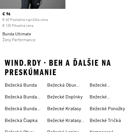
Current price
€ 96
€ 60 Posledná najnižšia cena
€ 120 Pôvodná cena
Bunda Ultimate
Ženy Performance
WIND.RDY • BEH A ĎALŠIE NA
PRESKÚMANIE
Bežecká Bunda
Bežecká Obuv
Bežecké
Panska
Oblečenie
Bežecká Bunda
Bežecké Doplnky
Bežecké
Dámska
Oblečenie
Bežecká Bunda
Bežecké Kraťasy
Bežecké Ponožky
Dámske
Pánska
Bežecká Čiapka
Bežecké Kratasy
Bežecké Tričká
Dámske