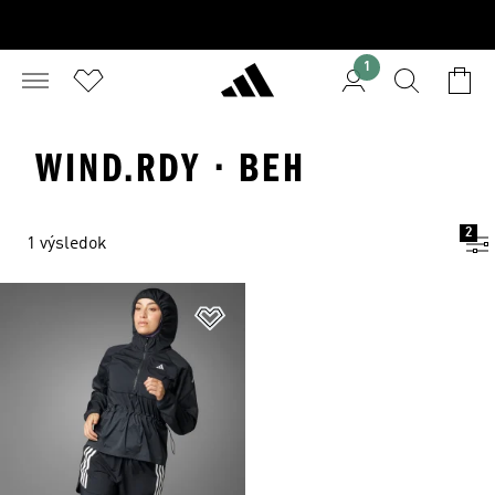
1
WIND.RDY · BEH
2
1 výsledok
Pridať do zoznamu želaných polož