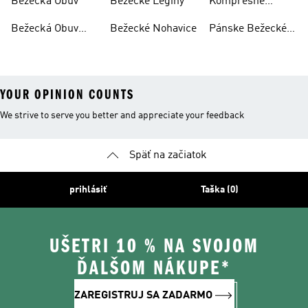
Bežecká Obuv
Bežecké Legíny
Kompresné
Legíny
Bežecká Obuv
Bežecké Nohavice
Pánske Bežecké
Dámska
Nohavice
YOUR OPINION COUNTS
We strive to serve you better and appreciate your feedback
Späť na začiatok
prihlásiť
Taška (0)
UŠETRI 10 % NA SVOJOM
ĎALŠOM NÁKUPE*
ZAREGISTRUJ SA ZADARMO