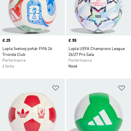
Price
€ 25
Price
€ 55
Lopta Svetový pohár FIFA 26
Lopta UEFA Champions League
Trionda Club
26/27 Pro Sala
Performance
Performance
6 farby
Nové
Pridať do zoznamu želaných polož
Pr