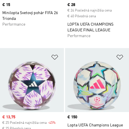
Price
€ 15
Current price
€ 28
€ 24 Posledná najnižšia cena
Minilopta Svetový pohár FIFA 26
€ 40 Pôvodná cena
Trionda
Performance
LOPTA UEFA CHAMPIONS
LEAGUE FINAL LEAGUE
Performance
Pridať do zoznamu želaných polož
Pr
Sale price
€ 13,75
Price
€ 150
€ 25 Posledná najnižšia cena
-45%
Discount
Lopta UEFA Champions League
€ 25 Pôvodná cena