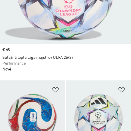
Price
€ 60
Súťažná lopta Liga majstrov UEFA 26/27
Performance
Nové
Pridať do zoznamu želaných polož
Pr