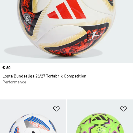
Price
€ 60
Lopta Bundesliga 26/27 Torfabrik Competition
Performance
Pridať do zoznamu želaných polož
Pr