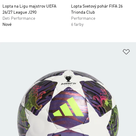
Lopta na Ligu majstrov UEFA
Lopta Svetový pohár FIFA 26
26/27 League J290
Trionda Club
Deti Performance
Performance
Nové
6 farby
Pr