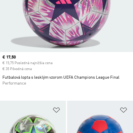
Current price
€ 17,50
€ 15,75 Posledná najnižšia cena
€ 35 Pôvodná cena
Futbalová lopta s lesklým vzorom UEFA Champions League Final
Performance
Pridať do zoznamu želaných polož
Pr