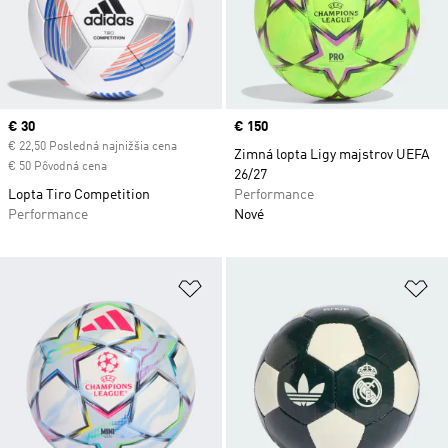
Current price
€ 30
Price
€ 150
€ 22,50 Posledná najnižšia cena
Zimná lopta Ligy majstrov UEFA
€ 50 Pôvodná cena
26/27
Lopta Tiro Competition
Performance
Performance
Nové
Pridať do zoznamu želaných polož
Pr