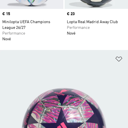
Price
€ 15
Price
€ 23
Minilopta UEFA Champions
Lopta Real Madrid Away Club
League 26/27
Performance
Performance
Nové
Nové
Pr