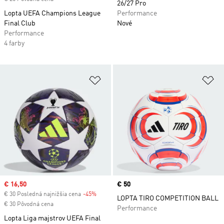
26/27 Pro
Lopta UEFA Champions League
Performance
Final Club
Nové
Performance
4 farby
Pridať do zoznamu želaných polož
Pr
Sale price
€ 16,50
Price
€ 50
€ 30 Posledná najnižšia cena
-45%
Discount
LOPTA TIRO COMPETITION BALL
€ 30 Pôvodná cena
Performance
Lopta Liga majstrov UEFA Final