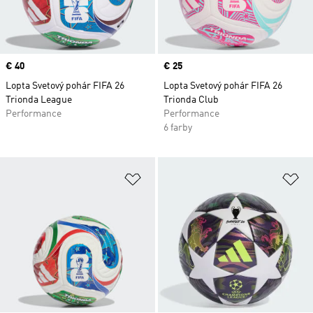
Price
€ 40
Price
€ 25
Lopta Svetový pohár FIFA 26
Lopta Svetový pohár FIFA 26
Trionda League
Trionda Club
Performance
Performance
6 farby
Pridať do zoznamu želaných polož
Pr