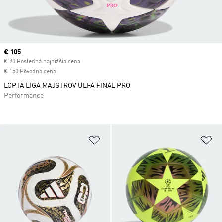
Current price
€ 105
€ 90 Posledná najnižšia cena
€ 150 Pôvodná cena
LOPTA LIGA MAJSTROV UEFA FINAL PRO
Performance
Pridať do zoznamu želaných polož
Pr