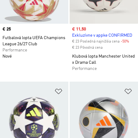
Price
€ 25
Sale price
€ 11,50
Exkluzívne v appke CONFIRMED
Futbalová lopta UEFA Champions
€ 23 Posledná najnižšia cena
-50%
Disc
League 26/27 Club
€ 23 Pôvodná cena
Performance
Nové
Klubová lopta Manchester United
x Drama Call
Performance
Pridať do zoznamu želaných polož
Pr