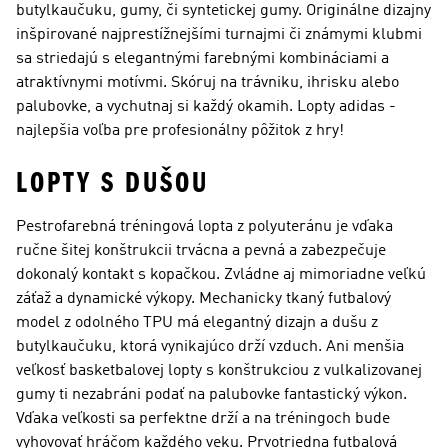
butylkaučuku, gumy, či syntetickej gumy. Originálne dizajny
inšpirované najprestížnejšími turnajmi či známymi klubmi
sa striedajú s elegantnými farebnými kombináciami a
atraktívnymi motívmi. Skóruj na trávniku, ihrisku alebo
palubovke, a vychutnaj si každý okamih. Lopty adidas -
najlepšia voľba pre profesionálny pôžitok z hry!
LOPTY S DUŠOU
Pestrofarebná tréningová lopta z polyuteránu je vďaka
ručne šitej konštrukcii trvácna a pevná a zabezpečuje
dokonalý kontakt s kopačkou. Zvládne aj mimoriadne veľkú
záťaž a dynamické výkopy. Mechanicky tkaný futbalový
model z odolného TPU má elegantný dizajn a dušu z
butylkaučuku, ktorá vynikajúco drží vzduch. Ani menšia
veľkosť basketbalovej lopty s konštrukciou z vulkalizovanej
gumy ti nezabráni podať na palubovke fantastický výkon.
Vďaka veľkosti sa perfektne drží a na tréningoch bude
vyhovovať hráčom každého veku. Prvotriedna futbalová