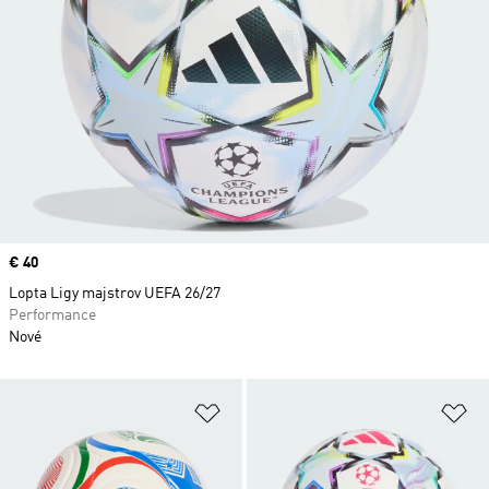
Price
€ 40
Lopta Ligy majstrov UEFA 26/27
Performance
Nové
Pridať do zoznamu želaných polož
Pr