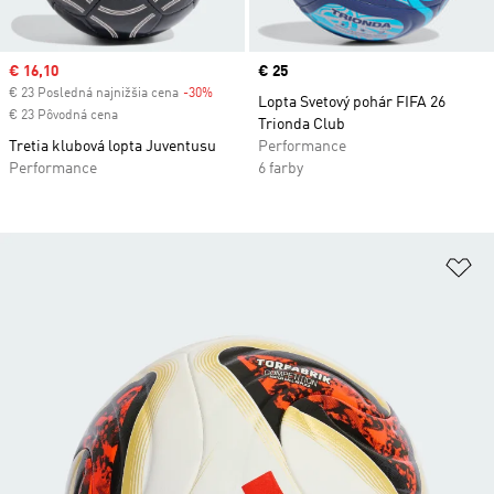
Sale price
€ 16,10
Price
€ 25
€ 23 Posledná najnižšia cena
-30%
Discount
Lopta Svetový pohár FIFA 26
€ 23 Pôvodná cena
Trionda Club
Tretia klubová lopta Juventusu
Performance
Performance
6 farby
Pr