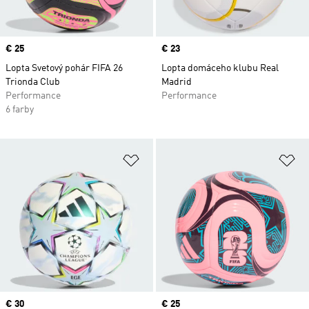
Price
€ 25
Price
€ 23
Lopta Svetový pohár FIFA 26
Lopta domáceho klubu Real
Trionda Club
Madrid
Performance
Performance
6 farby
Pridať do zoznamu želaných polož
Pr
Price
€ 30
Price
€ 25