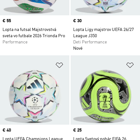
Price
€ 55
Price
€ 30
Lopta na futsal Majstrovstvá
Lopta Ligy majstrov UEFA 26/27
sveta vo futbale 2026 Trionda Pro
League J350
Performance
Deti Performance
Nové
Pridať do zoznamu želaných polož
Pr
Price
€ 40
Price
€ 25
Lopta UEFA Champions League
Lopta Svetový pohár FIFA 26