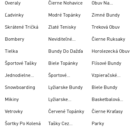
Overaly
Čierne Nohavice
Obuv Na
Skateboarding
Ľadvinky
Modré Topánky
Zimné Bundy
Skrátené Tričká
Zlaté Tenisky
Treková Obuv
Bombery
Neviditeľné
Čierne Ruksaky
Ponožky
Tielka
Bundy Do Dažďa
Horolezecká Obuv
Športové Tašky
Biele Topánky
Flísové Bundy
Jednodielne
Športové
Vzpieračské
Plavky
Oblečenie
Topánky
Snowboarding
Lyžiarske Bundy
Biele Bundy
Mikiny
Lyžiarske
Basketbalová
Nohavice
Obuv
Vetrovky
Červené Topánky
Čierne Kraťasy
Šortky Po Kolená
Tašky Cez
Parky
Rameno