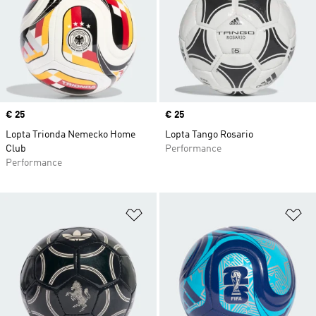
Price
€ 25
Price
€ 25
Lopta Trionda Nemecko Home
Lopta Tango Rosario
Club
Performance
Performance
Pridať do zoznamu želaných polož
Pr