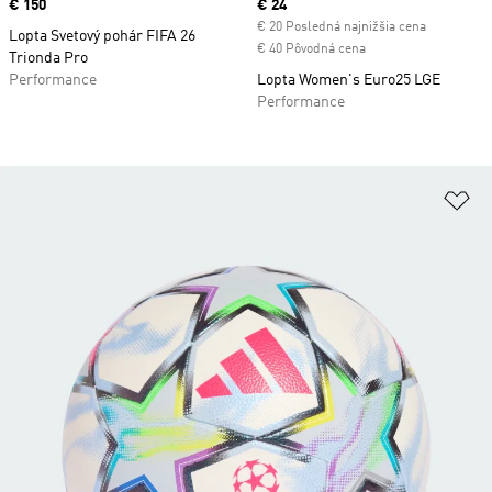
Price
€ 150
Current price
€ 24
€ 20 Posledná najnižšia cena
Lopta Svetový pohár FIFA 26
€ 40 Pôvodná cena
Trionda Pro
Performance
Lopta Women's Euro25 LGE
Performance
Pr