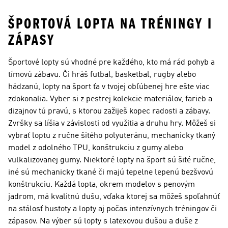
ŠPORTOVÁ LOPTA NA TRÉNINGY I
ZÁPASY
Športové lopty sú vhodné pre každého, kto má rád pohyb a
tímovú zábavu. Či hráš futbal, basketbal, rugby alebo
hádzanú, lopty na šport ťa v tvojej obľúbenej hre ešte viac
zdokonalia. Vyber si z pestrej kolekcie materiálov, farieb a
dizajnov tú pravú, s ktorou zažiješ kopec radosti a zábavy.
Zvršky sa líšia v závislosti od využitia a druhu hry. Môžeš si
vybrať loptu z ručne šitého polyuteránu, mechanicky tkaný
model z odolného TPU, konštrukciu z gumy alebo
vulkalizovanej gumy. Niektoré lopty na šport sú šité ručne,
iné sú mechanicky tkané či majú tepelne lepenú bezšvovú
konštrukciu. Každá lopta, okrem modelov s penovým
jadrom, má kvalitnú dušu, vďaka ktorej sa môžeš spoľahnúť
na stálosť hustoty a lopty aj počas intenzívnych tréningov či
zápasov. Na výber sú lopty s latexovou dušou a duše z