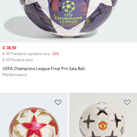
Sale price
€ 38,50
€ 55 Posledná najnižšia cena
-30%
Discount
€ 55 Pôvodná cena
UEFA Champions League Final Pro Sala Ball
Performance
Pridať do zoznamu želaných polož
Pr