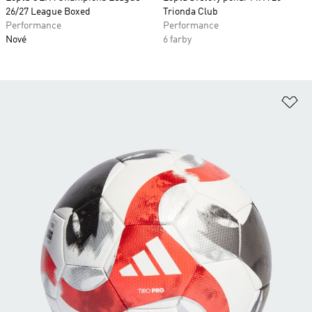
26/27 League Boxed
Trionda Club
Performance
Performance
Nové
6 farby
Pr