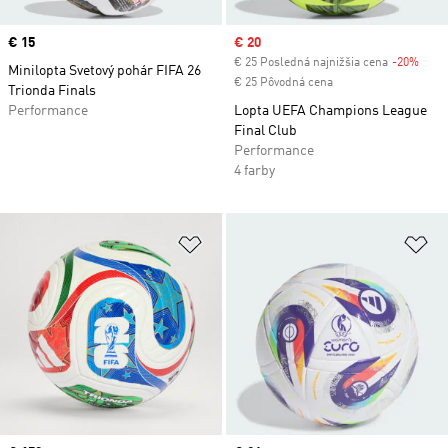
Price
€ 15
Sale price
€ 20
€ 25 Posledná najnižšia cena
-20%
Disc
Minilopta Svetový pohár FIFA 26
€ 25 Pôvodná cena
Trionda Finals
Performance
Lopta UEFA Champions League
Final Club
Performance
4 farby
Pridať do zoznamu želaných polož
Pr