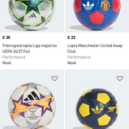
Price
€ 30
Price
€ 23
Tréningová lopta Liga majstrov
Lopta Manchester United Away
UEFA 26/27 Foil
Club
Performance
Performance
Nové
Nové
Pridať do zoznamu želaných polož
Pr