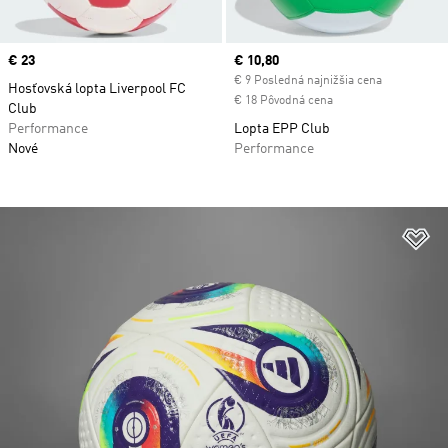
Price
€ 23
Current price
€ 10,80
€ 9 Posledná najnižšia cena
Hosťovská lopta Liverpool FC
€ 18 Pôvodná cena
Club
Performance
Lopta EPP Club
Nové
Performance
Pr