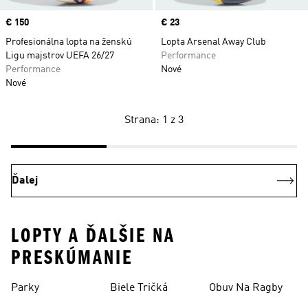
Price
€ 150
Price
€ 23
Profesionálna lopta na ženskú
Lopta Arsenal Away Club
Ligu majstrov UEFA 26/27
Performance
Performance
Nové
Nové
Strana: 1 z 3
Ďalej
LOPTY A ĎALŠIE NA
PRESKÚMANIE
Parky
Biele Tričká
Obuv Na Ragby