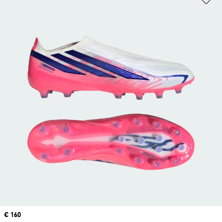
Price
€ 160