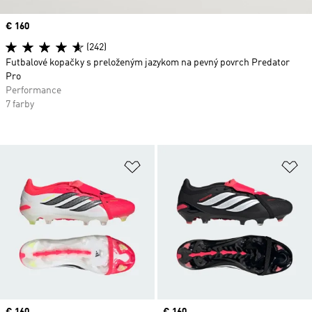
Price
€ 160
(242)
Futbalové kopačky s preloženým jazykom na pevný povrch Predator
Pro
Performance
7 farby
Pridať do zoznamu želaných polož
Pr