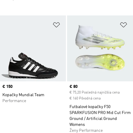
Pridať do zoznamu želaných polož
Pr
Price
€ 150
Current price
€ 80
€ 75,20 Posledná najnižšia cena
Kopačky Mundial Team
€ 160 Pôvodná cena
Performance
Futbalové kopačky F50
SPARKFUSION PRO Mid Cut Firm
Ground / Artificial Ground
Womens
Ženy Performance