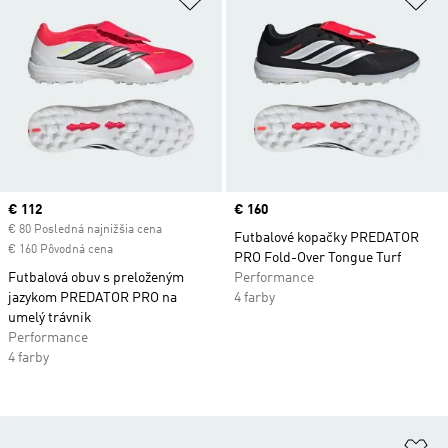
Current price
€ 112
Price
€ 160
€ 80 Posledná najnižšia cena
Futbalové kopačky PREDATOR
€ 160 Pôvodná cena
PRO Fold-Over Tongue Turf
Futbalová obuv s preloženým
Performance
jazykom PREDATOR PRO na
4 farby
umelý trávnik
Performance
4 farby
Pr