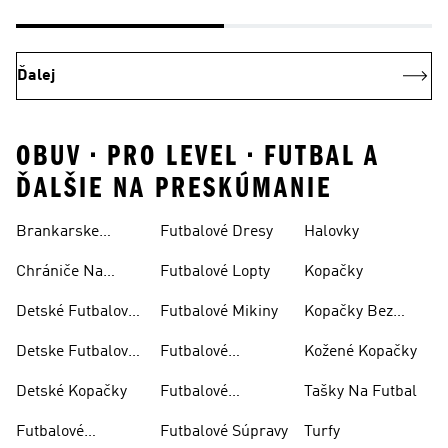
Ďalej
OBUV • PRO LEVEL • FUTBAL A
ĎALŠIE NA PRESKÚMANIE
Brankarske
Futbalové Dresy
Halovky
Rukavice
Chrániče Na
Futbalové Lopty
Kopačky
Futbal
Detské Futbalové
Futbalové Mikiny
Kopačky Bez
Dresy
Šnúrok
Detske Futbalové
Futbalové
Kožené Kopačky
Oblecenie
Oblečenie
Detské Kopačky
Futbalové
Tašky Na Futbal
Ponožky
Futbalové
Futbalové Súpravy
Turfy