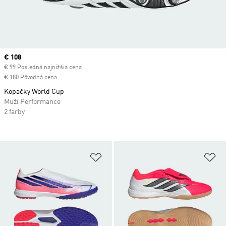
Current price
€ 108
€ 99 Posledná najnižšia cena
€ 180 Pôvodná cena
Kopačky World Cup
Muži Performance
2 farby
Pridať do zoznamu želaných polož
Pr