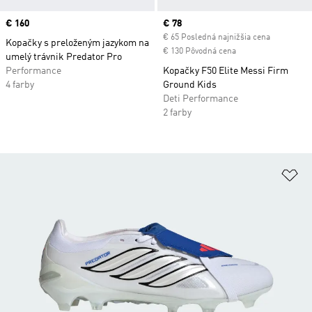
Price
€ 160
Current price
€ 78
€ 65 Posledná najnižšia cena
Kopačky s preloženým jazykom na
€ 130 Pôvodná cena
umelý trávnik Predator Pro
Performance
Kopačky F50 Elite Messi Firm
4 farby
Ground Kids
Deti Performance
2 farby
Pr