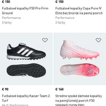
Price
€ 150
Price
€ 150
Futbalové kopačky F50 Pro Firm
Futbalové kopačky Copa Pure IV
Ground
Elite bez šnúrok na pevný povrch
Performance
Performance
3 farby
3 farby
Pridať do zoznamu želaných polož
Pr
Price
€ 90
Price
€ 160
Futbalové kopačky Kaiser Team 2
Stredne vysoké dámske kopačky
Turf
na pevný/umelý povrch F50
Muži Performance
SPARKFUSION PRO