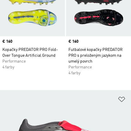
Price
€ 160
Price
€ 160
Kopačky PREDATOR PRO Fold-
Futbalové kopačky PREDATOR
Over Tongue Artificial Ground
PRO s preloženým jazykom na
Performance
umelý povrch
4 farby
Performance
4 farby
Pr