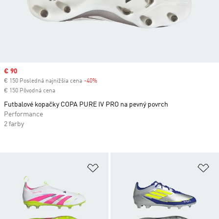
Sale price
€ 90
€ 150 Posledná najnižšia cena
-40%
Discount
€ 150 Pôvodná cena
Futbalové kopačky COPA PURE IV PRO na pevný povrch
Performance
2 farby
Pridať do zoznamu želaných polož
Pr