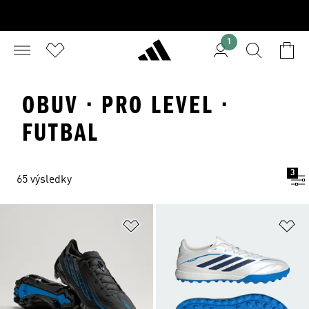
1
OBUV · PRO LEVEL ·
FUTBAL
3
65 výsledky
Pridať do zoznamu želaných polož
Pr