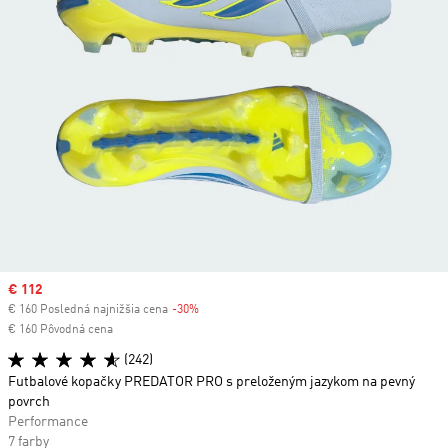
Sale price
€ 112
€ 160 Posledná najnižšia cena
-30%
Discount
€ 160 Pôvodná cena
(242)
Futbalové kopačky PREDATOR PRO s preloženým jazykom na pevný
povrch
Performance
7 farby