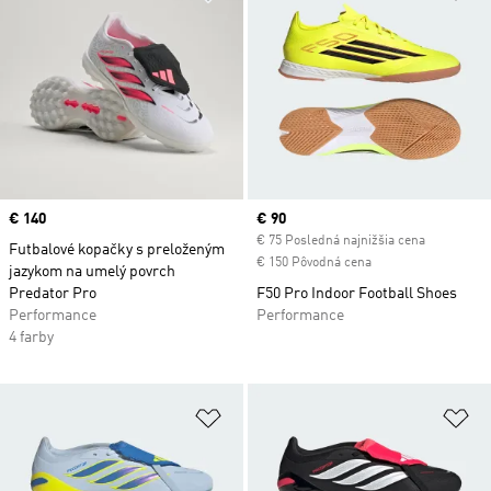
Price
€ 140
Current price
€ 90
€ 75 Posledná najnižšia cena
Futbalové kopačky s preloženým
€ 150 Pôvodná cena
jazykom na umelý povrch
Predator Pro
F50 Pro Indoor Football Shoes
Performance
Performance
4 farby
Pridať do zoznamu želaných polož
Pr