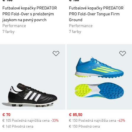
Price
€ 160
Price
€ 160
Futbalové kopačky PREDATOR
Futbalové kopačky PREDATOR
PRO Fold-Over s preloženým
PRO Fold-Over Tongue Firm
jazykom na pevný povrch
Ground
Performance
Performance
7 farby
7 farby
Pridať do zoznamu želaných polož
Pr
Sale price
€ 70
Sale price
€ 85,50
€ 105 Posledná najnižšia cena
-33%
Discount
€ 150 Posledná najnižšia cena
-43%
Dis
€ 140 Pôvodná cena
€ 150 Pôvodná cena