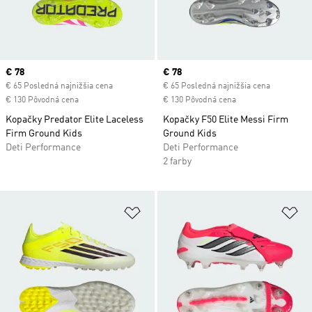
Current price
€ 78
Current price
€ 78
€ 65 Posledná najnižšia cena
€ 65 Posledná najnižšia cena
€ 130 Pôvodná cena
€ 130 Pôvodná cena
Kopačky Predator Elite Laceless
Kopačky F50 Elite Messi Firm
Firm Ground Kids
Ground Kids
Deti Performance
Deti Performance
2 farby
Pridať do zoznamu želaných polož
Pr