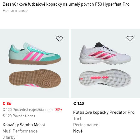
Bezšnúrkové futbalové kopačky na umelý povrch F50 Hyperfast Pro
Performance
Pridať do zoznamu želaných polož
Pr
Sale price
€ 84
Price
€ 140
€ 120 Posledná najnižšia cena
-30%
Discount
Futbalové kopačky Predator Pro
€ 120 Pôvodná cena
Turf
Kopačky Samba Messi
Performance
Muži Performance
Nové
3 farby