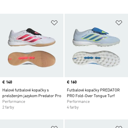
Pridať do zoznamu želaných polož
Pr
Price
€ 140
Price
€ 160
Halové futbalové kopačky s
Futbalové kopačky PREDATOR
preloženým jazykom Predator Pro
PRO Fold-Over Tongue Turf
Performance
Performance
2 farby
4 farby
Pridať do zoznamu želaných polož
Pr