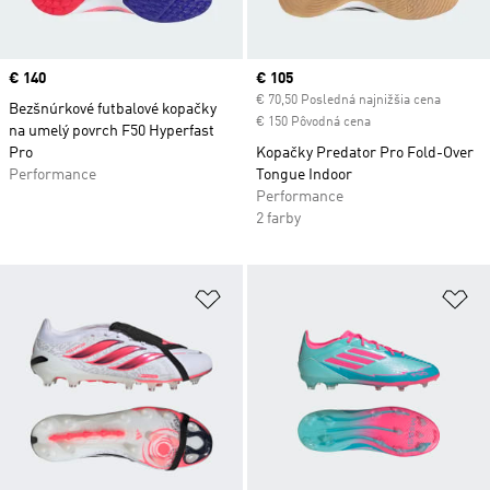
Price
€ 140
Current price
€ 105
€ 70,50 Posledná najnižšia cena
Bezšnúrkové futbalové kopačky
€ 150 Pôvodná cena
na umelý povrch F50 Hyperfast
Pro
Kopačky Predator Pro Fold-Over
Performance
Tongue Indoor
Performance
2 farby
Pridať do zoznamu želaných polož
Pr