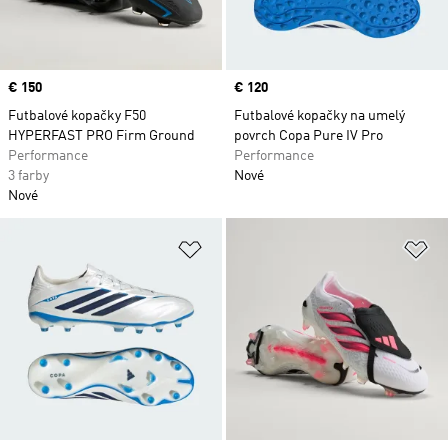
Price
€ 150
Price
€ 120
Futbalové kopačky F50
Futbalové kopačky na umelý
HYPERFAST PRO Firm Ground
povrch Copa Pure IV Pro
Performance
Performance
3 farby
Nové
Nové
Pridať do zoznamu želaných polož
Pr