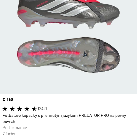
Price
€ 160
(242)
Futbalové kopačky s prehnutým jazykom PREDATOR PRO na pevný
povrch
Performance
7 farby