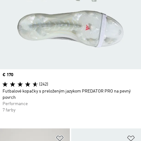
Price
€ 170
(242)
Futbalové kopačky s preloženým jazykom PREDATOR PRO na pevný
povrch
Performance
7 farby
Pridať do zoznamu želaných polož
Pr