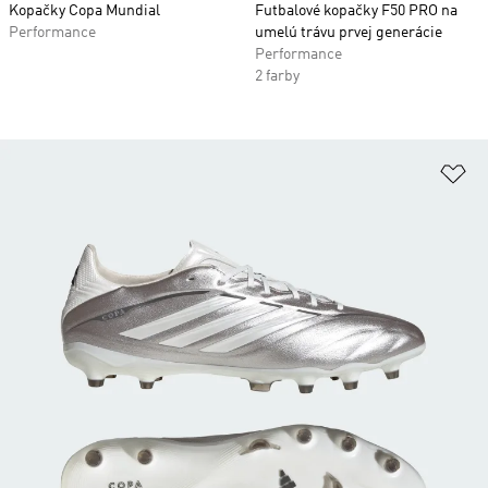
Kopačky Copa Mundial
Futbalové kopačky F50 PRO na
Performance
umelú trávu prvej generácie
Performance
2 farby
Pr