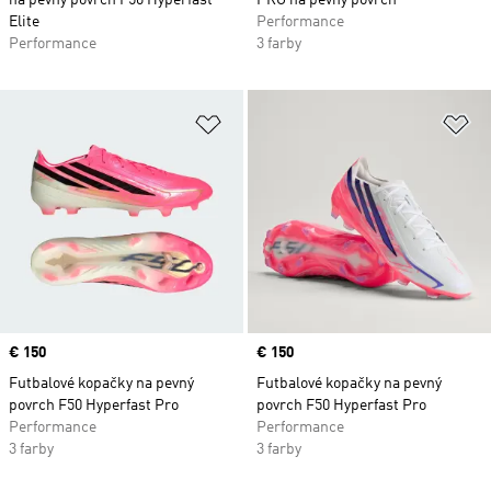
na pevný povrch F50 Hyperfast
PRO na pevný povrch
Elite
Performance
Performance
3 farby
Pridať do zoznamu želaných polož
Pr
Price
€ 150
Price
€ 150
Futbalové kopačky na pevný
Futbalové kopačky na pevný
povrch F50 Hyperfast Pro
povrch F50 Hyperfast Pro
Performance
Performance
3 farby
3 farby