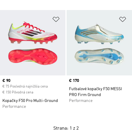
Pridať do zoznamu želaných polož
Pr
Current price
€ 90
Price
€ 170
€ 75 Posledná najnižšia cena
Futbalové kopačky F50 MESSI
€ 150 Pôvodná cena
PRO Firm Ground
Kopačky F50 Pro Multi-Ground
Performance
Performance
Strana: 1 z 2