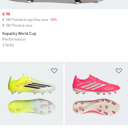
Sale price
€ 90
€ 180 Posledná najnižšia cena
-50%
Discount
€ 180 Pôvodná cena
Kopačky World Cup
Performance
2 farby
Pridať do zoznamu želaných polož
Pr