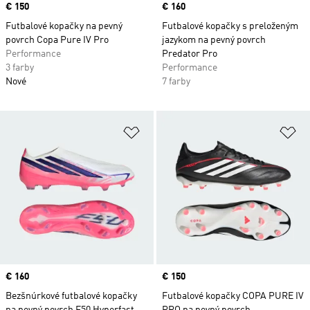
Price
€ 150
Price
€ 160
Futbalové kopačky na pevný
Futbalové kopačky s preloženým
povrch Copa Pure IV Pro
jazykom na pevný povrch
Performance
Predator Pro
3 farby
Performance
Nové
7 farby
Pridať do zoznamu želaných polož
Pr
Price
€ 160
Price
€ 150
Bezšnúrkové futbalové kopačky
Futbalové kopačky COPA PURE IV