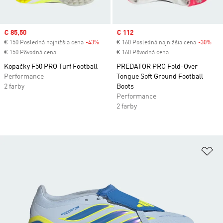
Sale price
€ 85,50
Sale price
€ 112
€ 150 Posledná najnižšia cena
-43%
Discount
€ 160 Posledná najnižšia cena
-30%
Dis
€ 150 Pôvodná cena
€ 160 Pôvodná cena
Kopačky F50 PRO Turf Football
PREDATOR PRO Fold-Over
Performance
Tongue Soft Ground Football
2 farby
Boots
Performance
2 farby
Pr