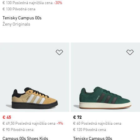
€ 130 Posledná najnižšia cena
-30%
Discount
€ 130 Pôvodná cena
Tenisky Campus 00s
Ženy Originals
Pridať do zoznamu želaných polož
Pr
Sale price
€ 45
Current price
€ 72
€ 49,50 Posledná najnižšia cena
-9%
Discount
€ 60 Posledná najnižšia cena
€ 90 Pôvodná cena
€ 120 Pôvodná cena
Campus 00s Shoes Kids
Tenisky Campus 00s