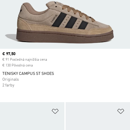
Current price
€ 97,50
€ 91 Posledná najnižšia cena
€ 130 Pôvodná cena
TENISKY CAMPUS ST SHOES
Originals
2 farby
Pridať do zoznamu želaných polož
Pr