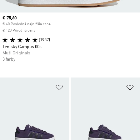
Current price
€ 75,60
€ 60 Posledná najnižšia cena
€ 120 Pôvodná cena
(1957)
Tenisky Campus 00s
Muži Originals
3 farby
Pridať do zoznamu želaných polož
Pr