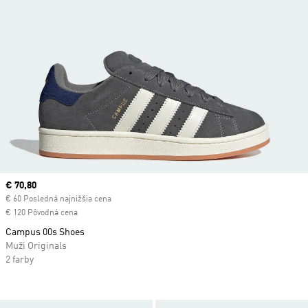
Current price
€ 70,80
€ 60 Posledná najnižšia cena
€ 120 Pôvodná cena
Campus 00s Shoes
Muži Originals
2 farby