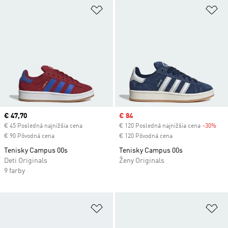
Pridať do zoznamu želaných polož
Pr
Current price
€ 47,70
Sale price
€ 84
€ 45 Posledná najnižšia cena
€ 120 Posledná najnižšia cena
-30%
Dis
€ 90 Pôvodná cena
€ 120 Pôvodná cena
Tenisky Campus 00s
Tenisky Campus 00s
Deti Originals
Ženy Originals
9 farby
Pridať do zoznamu želaných polož
Pr