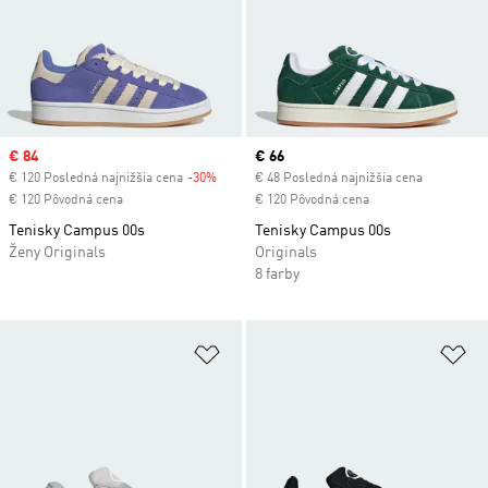
Sale price
€ 84
Current price
€ 66
€ 120 Posledná najnižšia cena
-30%
Discount
€ 48 Posledná najnižšia cena
€ 120 Pôvodná cena
€ 120 Pôvodná cena
Tenisky Campus 00s
Tenisky Campus 00s
Ženy Originals
Originals
8 farby
Pridať do zoznamu želaných polož
Pr