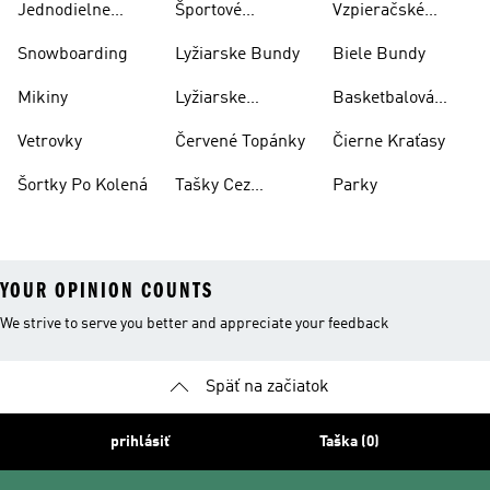
Jednodielne
Športové
Vzpieračské
Plavky
Oblečenie
Topánky
Snowboarding
Lyžiarske Bundy
Biele Bundy
Mikiny
Lyžiarske
Basketbalová
Nohavice
Obuv
Vetrovky
Červené Topánky
Čierne Kraťasy
Šortky Po Kolená
Tašky Cez
Parky
Rameno
YOUR OPINION COUNTS
We strive to serve you better and appreciate your feedback
Späť na začiatok
prihlásiť
Taška (0)