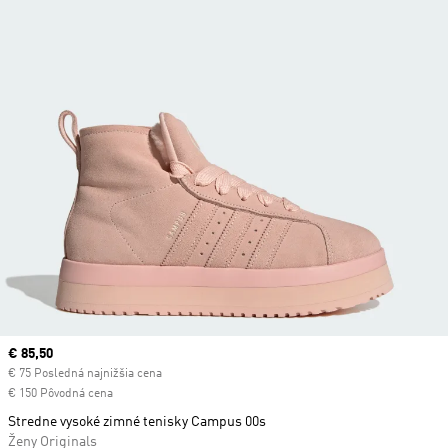
Current price
€ 85,50
€ 75 Posledná najnižšia cena
€ 150 Pôvodná cena
Stredne vysoké zimné tenisky Campus 00s
Ženy Originals