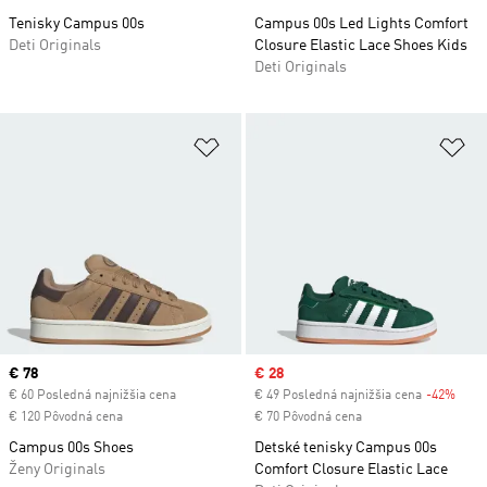
Tenisky Campus 00s
Campus 00s Led Lights Comfort
Deti Originals
Closure Elastic Lace Shoes Kids
Deti Originals
Pridať do zoznamu želaných polož
Pr
Current price
€ 78
Sale price
€ 28
€ 60 Posledná najnižšia cena
€ 49 Posledná najnižšia cena
-42%
Disc
€ 120 Pôvodná cena
€ 70 Pôvodná cena
Campus 00s Shoes
Detské tenisky Campus 00s
Ženy Originals
Comfort Closure Elastic Lace