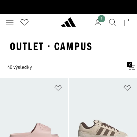
1
OUTLET · CAMPUS
2
40 výsledky
Pridať do zoznamu želaných polož
Pr