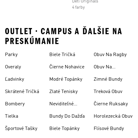
Deti Originals
4 farby
OUTLET • CAMPUS A ĎALŠIE NA
PRESKÚMANIE
Parky
Biele Tričká
Obuv Na Ragby
Overaly
Čierne Nohavice
Obuv Na
Skateboarding
Ľadvinky
Modré Topánky
Zimné Bundy
Skrátené Tričká
Zlaté Tenisky
Treková Obuv
Bombery
Neviditeľné
Čierne Ruksaky
Ponožky
Tielka
Bundy Do Dažďa
Horolezecká Obuv
Športové Tašky
Biele Topánky
Flísové Bundy