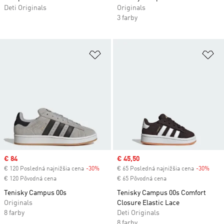
Deti Originals
Originals
3 farby
Pridať do zoznamu želaných polož
Pr
Sale price
€ 84
Sale price
€ 45,50
€ 120 Posledná najnižšia cena
-30%
Discount
€ 65 Posledná najnižšia cena
-30%
Disc
€ 120 Pôvodná cena
€ 65 Pôvodná cena
Tenisky Campus 00s
Tenisky Campus 00s Comfort
Originals
Closure Elastic Lace
8 farby
Deti Originals
8 farby