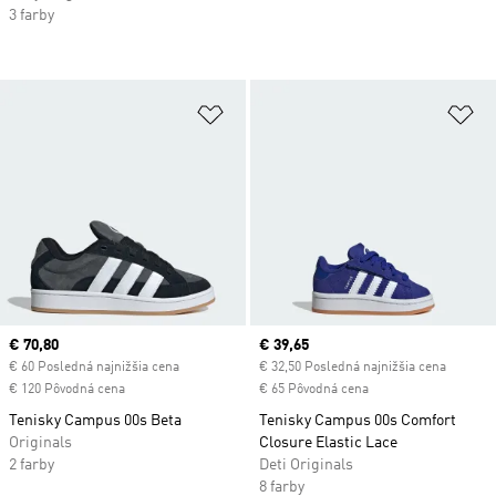
3 farby
Pridať do zoznamu želaných polož
Pr
Current price
€ 70,80
Current price
€ 39,65
€ 60 Posledná najnižšia cena
€ 32,50 Posledná najnižšia cena
€ 120 Pôvodná cena
€ 65 Pôvodná cena
Tenisky Campus 00s Beta
Tenisky Campus 00s Comfort
Originals
Closure Elastic Lace
2 farby
Deti Originals
8 farby