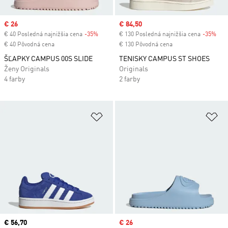
Sale price
€ 26
Sale price
€ 84,50
€ 40 Posledná najnižšia cena
-35%
Discount
€ 130 Posledná najnižšia cena
-35%
Dis
€ 40 Pôvodná cena
€ 130 Pôvodná cena
ŠĽAPKY CAMPUS 00S SLIDE
TENISKY CAMPUS ST SHOES
Ženy Originals
Originals
4 farby
2 farby
Pridať do zoznamu želaných polož
Pr
Current price
€ 56,70
Sale price
€ 26