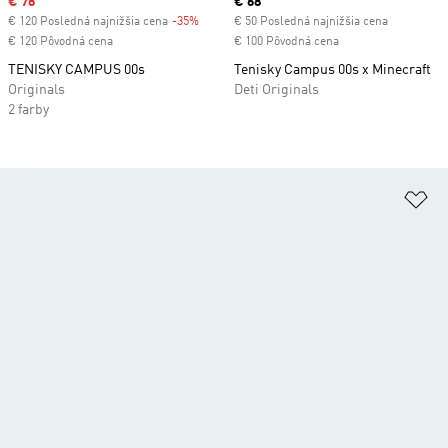
Sale price
€ 78
Current price
€ 68
€ 120 Posledná najnižšia cena
-35%
Discount
€ 50 Posledná najnižšia cena
€ 120 Pôvodná cena
€ 100 Pôvodná cena
TENISKY CAMPUS 00s
Tenisky Campus 00s x Minecraft
Originals
Deti Originals
2 farby
Pr