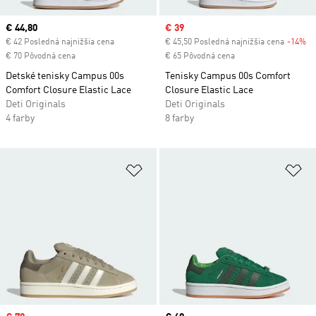
Current price
€ 44,80
Sale price
€ 39
€ 42 Posledná najnižšia cena
€ 45,50 Posledná najnižšia cena
-14%
Di
€ 70 Pôvodná cena
€ 65 Pôvodná cena
Detské tenisky Campus 00s
Tenisky Campus 00s Comfort
Comfort Closure Elastic Lace
Closure Elastic Lace
Deti Originals
Deti Originals
4 farby
8 farby
Pridať do zoznamu želaných polož
Pr