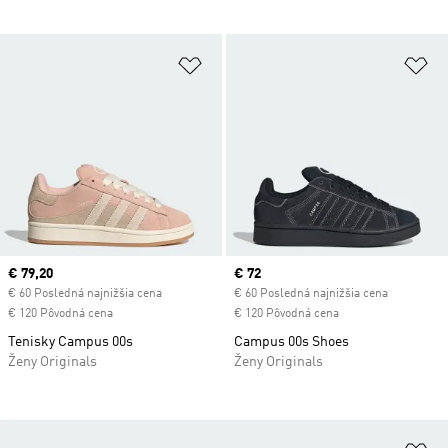
Pridať do zoznamu želaných polož
Pr
Current price
€ 79,20
Current price
€ 72
€ 60 Posledná najnižšia cena
€ 60 Posledná najnižšia cena
€ 120 Pôvodná cena
€ 120 Pôvodná cena
Tenisky Campus 00s
Campus 00s Shoes
Ženy Originals
Ženy Originals
Pr