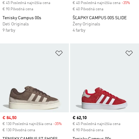
€ 45 Posledná najnižšia cena
€ 40 Posledná najnižšia cena
-35%
Disc
€ 90 Pôvodná cena
€ 40 Pôvodná cena
Tenisky Campus 00s
ŠĽAPKY CAMPUS 00S SLIDE
Deti Originals
Ženy Originals
9 farby
4 farby
Pridať do zoznamu želaných polož
Pr
Sale price
€ 84,50
Current price
€ 62,10
€ 130 Posledná najnižšia cena
-35%
Discount
€ 45 Posledná najnižšia cena
€ 130 Pôvodná cena
€ 90 Pôvodná cena