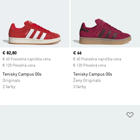
Current price
€ 82,80
Current price
€ 66
€ 60 Posledná najnižšia cena
€ 60 Posledná najnižšia cena
€ 120 Pôvodná cena
€ 120 Pôvodná cena
Tenisky Campus 00s
Tenisky Campus 00s
Originals
Ženy Originals
2 farby
3 farby
Pr