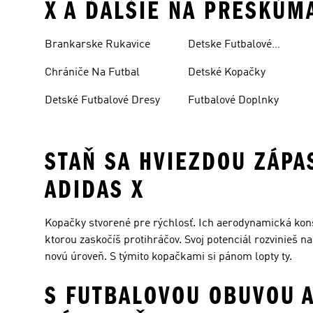
X A ĎALŠIE NA PRESKÚM
Brankarske Rukavice
Detske Futbalové
Oblecenie
Chrániče Na Futbal
Detské Kopačky
Detské Futbalové Dresy
Futbalové Doplnky
STAŇ SA HVIEZDOU ZÁPA
ADIDAS X
Kopačky stvorené pre rýchlosť. Ich aerodynamická konštr
ktorou zaskočíš protihráčov. Svoj potenciál rozvinieš 
novú úroveň. S týmito kopačkami si pánom lopty ty.
S FUTBALOVOU OBUVOU A