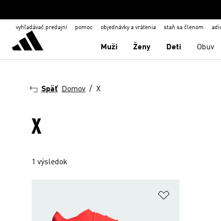
vyhľadávač predajní
pomoc
objednávky a vrátenia
staň sa členom
adi
Muži
Ženy
Deti
Obuv
Späť
Domov
X
X
1 výsledok
Pridať do zoz