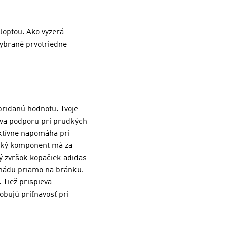
 loptou. Ako vyzerá
vybrané prvotriedne
pridanú hodnotu. Tvoje
dáva podporu pri prudkých
ktívne napomáha pri
ický komponent má za
ý zvršok kopačiek adidas
nonádu priamo na bránku.
 Tiež prispieva
obujú priľnavosť pri