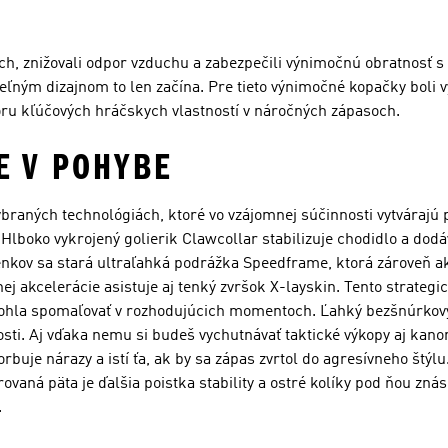
ách, znižovali odpor vzduchu a zabezpečili výnimočnú obratnosť s
eľným dizajnom to len začína. Pre tieto výnimočné kopačky boli 
poru kľúčových hráčskych vlastností v náročných zápasoch.
E V POHYBE
ybraných technológiách, ktoré vo vzájomnej súčinnosti vytvárajú 
 Hlboko vykrojený golierik Clawcollar stabilizuje chodidlo a do
nkov sa stará ultraľahká podrážka Speedframe, ktorá zároveň a
j akcelerácie asistuje aj tenký zvršok X-layskin. Tento strateg
 mohla spomaľovať v rozhodujúcich momentoch. Ľahký bezšnúrkov
hlosti. Aj vďaka nemu si budeš vychutnávať taktické výkopy aj ka
je nárazy a istí ťa, ak by sa zápas zvrtol do agresívneho štýlu.
ovaná päta je ďalšia poistka stability a ostré kolíky pod ňou znás
.