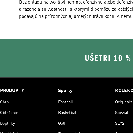
Bez ohľadu na tvoj štýl, tempo, ofenzívnu alebo defenzív
a razancia sú vlastnosti, s ktorými ti pomôžu za každ
podávajú na prírodných aj umelých trávnikoch. A nemus
UŠETRI 10 
PRODUKTY
Športy
KOLEKC
Obuv
Football
Originals
Oblečenie
Basketbal
Spezial
Doplnky
Golf
SL72