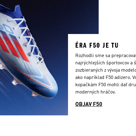
ÉRA F50 JE TU
Rozhodli sme sa prepracovať 
najrýchlejších športovcov a 
zozbieraných z vývoja model
ako napríklad F50 adizero.
kopačkám F50 mohli dať druh
moderných hráčov.
OBJAV F50