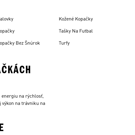
alovky
Kožené Kopačky
opačky
Tašky Na Futbal
opačky Bez Šnúrok
Turfy
AČKÁCH
 energiu na rýchlosť,
j výkon na trávniku na
E