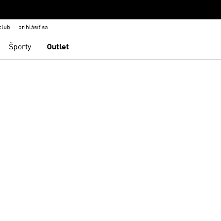
club
prihlásiť sa
Športy
Outlet
namu želaných položiek