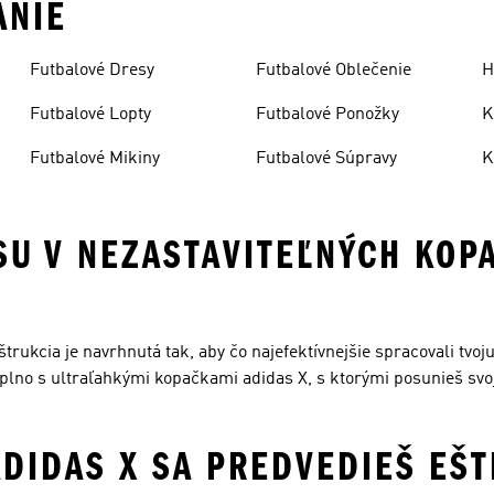
ANIE
Futbalové Dresy
Futbalové Oblečenie
H
Futbalové Lopty
Futbalové Ponožky
K
Futbalové Mikiny
Futbalové Súpravy
K
SU V NEZASTAVITEĽNÝCH KOP
ukcia je navrhnutá tak, aby čo najefektívnejšie spracovali tvoju
naplno s ultraľahkými kopačkami adidas X, s ktorými posunieš svo
DIDAS X SA PREDVEDIEŠ EŠT