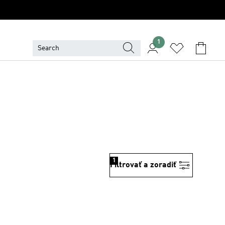
1
1
Filtrovať a zoradiť