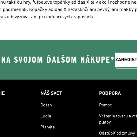
nu taktiku hry, futbalové topánky adidas X ťa v akcii rozhodne nez
ých podmienok. Kopačky adidas X nezaskočí ani pevný, ani mäkký 
íš ich vyzúvať ani pri indoorových zápasoch.
% NA SVOJOM ĎALŠOM NÁKUPE*
ZAREGIS
IE
NÁŠ SVET
PODPORA
Dosah
Pomoc
Ľudia
Vrátenie tovaru a vr
platby
Planéta
Odstúpiť od zmluvy