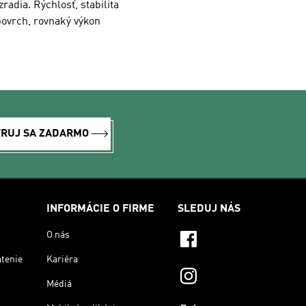
radia. Rýchlosť, stabilita
povrch, rovnaký výkon
TRUJ SA ZADARMO
INFORMÁCIE O FIRME
SLEDUJ NÁS
O nás
átenie
Kariéra
Médiá