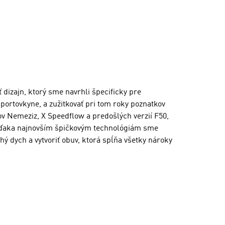
dizajn, ktorý sme navrhli špecificky pre
športovkyne, a zužitkovať pri tom roky poznatkov
ov Nemeziz, X Speedflow a predošlých verzií F50,
 Vďaka najnovším špičkovým technológiám sme
ý dych a vytvoriť obuv, ktorá spĺňa všetky nároky